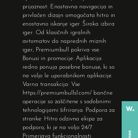
prijaznost: Enostavna navigacija in
privlačen dizajn omogočata hitro in
enostavno iskanje iger. Široka izbira
iger: Od klasičnih igralnih
avtomatov do naprednih miznih
iger, Premiumbull pokriva vse.
Bonusi in promocije: Aplikacija
redno ponuja posebne bonuse, ki so
na voljo le uporabnikom aplikacije.
Varna transakcija: Vse
https://premiumbullsl.com/ bančne
operacije so zaščitene s sodobnimi
tehnologijami šifriranja. Podpora za
stranke: Hitro odzivna ekipa za
podporo, ki je na voljo 24/7.
Primerjava funkcionalnosti