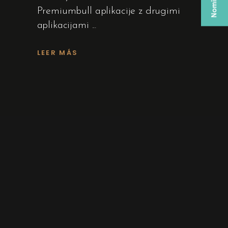
Premiumbull aplikacije z drugimi
aplikacijami
LEER MÁS