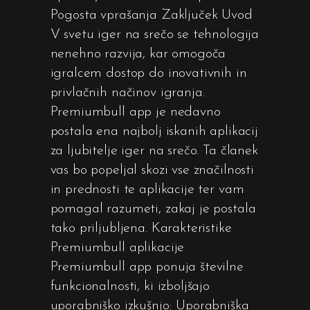
Pogosta vprašanja Zaključek Uvod
V svetu iger na srečo se tehnologija
nenehno razvija, kar omogoča
igralcem dostop do inovativnih in
privlačnih načinov igranja.
Premiumbull app je nedavno
postala ena najbolj iskanih aplikacij
za ljubitelje iger na srečo. Ta članek
vas bo popeljal skozi vse značilnosti
in prednosti te aplikacije ter vam
pomagal razumeti, zakaj je postala
tako priljubljena. Karakteristike
Premiumbull aplikacije
Premiumbull app ponuja številne
funkcionalnosti, ki izboljšajo
uporabniško izkušnjo: Uporabniška