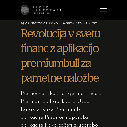
14 de marzo de 2026
Premiumbullsl.com
Revolucija v svetu
financ z aplikacijo
premiumbull za
pametne naložbe
Premočna izkušnja iger na srečo s
Premiumbull aplikacijo Uvod
Karakteristike Premiumbull
aplikacije Prednosti uporabe
aplikacije Kako začeti z uporabo