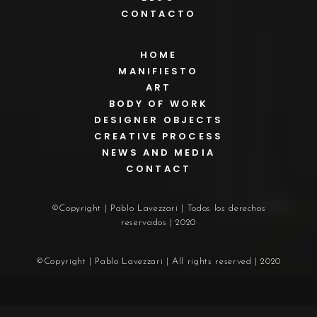
CONTACTO
HOME
MANIFIESTO
ART
BODY OF WORK
DESIGNER OBJECTS
CREATIVE PROCESS
NEWS AND MEDIA
CONTACT
©Copyright | Pablo Lavezzari | Todos los derechos
reservados | 2020
©Copyright | Pablo Lavezzari | All rights reserved | 2020