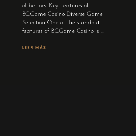
of bettors. Key Features of
BC.Game Casino Diverse Game
Selection One of the standout
features of BC.Game Casino is
LEER MÁS