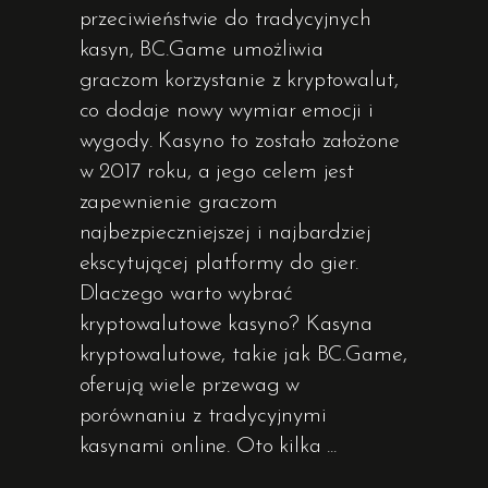
przeciwieństwie do tradycyjnych
kasyn, BC.Game umożliwia
graczom korzystanie z kryptowalut,
co dodaje nowy wymiar emocji i
wygody. Kasyno to zostało założone
w 2017 roku, a jego celem jest
zapewnienie graczom
najbezpieczniejszej i najbardziej
ekscytującej platformy do gier.
Dlaczego warto wybrać
kryptowalutowe kasyno? Kasyna
kryptowalutowe, takie jak BC.Game,
oferują wiele przewag w
porównaniu z tradycyjnymi
kasynami online. Oto kilka