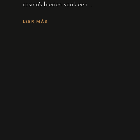
casino's bieden vaak een
LEER MÁS