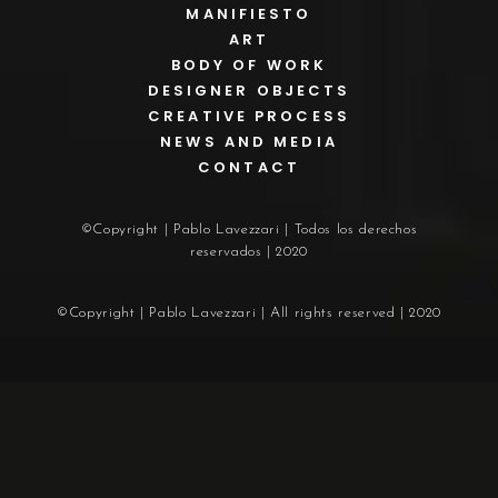
MANIFIESTO
ART
BODY OF WORK
DESIGNER OBJECTS
CREATIVE PROCESS
NEWS AND MEDIA
CONTACT
©Copyright | Pablo Lavezzari | Todos los derechos
reservados | 2020
©Copyright | Pablo Lavezzari | All rights reserved | 2020