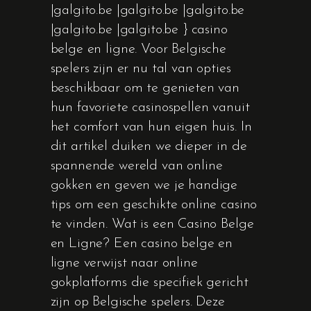
|galgito.be |galgito.be |galgito.be
|galgito.be |galgito.be } casino
belge en ligne. Voor Belgische
spelers zijn er nu tal van opties
beschikbaar om te genieten van
hun favoriete casinospellen vanuit
het comfort van hun eigen huis. In
dit artikel duiken we dieper in de
spannende wereld van online
gokken en geven we je handige
tips om een geschikte online casino
te vinden. Wat is een Casino Belge
en Ligne? Een casino belge en
ligne verwijst naar online
gokplatforms die specifiek gericht
zijn op Belgische spelers. Deze