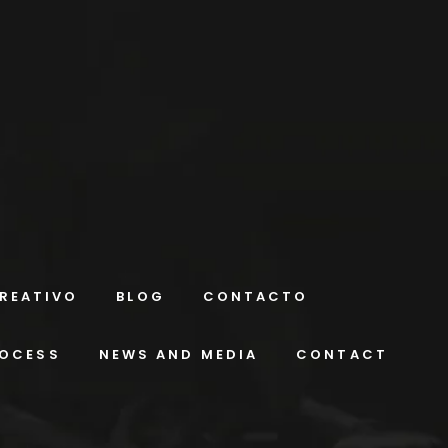
REATIVO
BLOG
CONTACTO
ROCESS
NEWS AND MEDIA
CONTACT