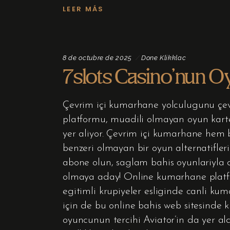
LEER MÁS
8 de octubre de 2025
Done Klikklac
7slots Casino’nun Oy
Çevrim içi kumarhane yolculugunu çevr
platformu, muadili olmayan oyun karte
yer aliyor. Çevrim içi kumarhane hem b
benzeri olmayan bir oyun alternatifle
abone olun, saglam bahis oyunlariyla d
olmaya aday! Online kumarhane platf
egitimli krupiyeler esliginde canli 
için de bu online bahis web sitesinde k
oyuncunun tercihi Aviator’in da yer al