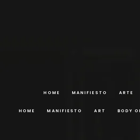
HOME
MANIFIESTO
ARTE
HOME
MANIFIESTO
ART
BODY O