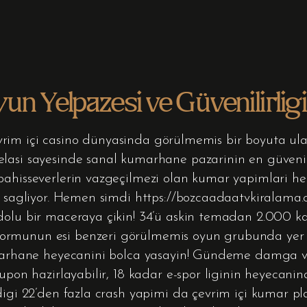
un Yelpazesi ve Güvenilirli
im içi casino dünyasinda görülmemis bir boyuta ulas
lasi sayesinde sanal kumarhane pazarinin en güvenile
ahisseverlerin vazgeçilmezi olan kumar yapimlari hem
ri sagliyor. Hemen simdi https://bozcaadaatvkiralama
olu bir maceraya çikin! 34’ü askin temadan 2.000 kada
ormunun esi benzeri görülmemis oyun grubunda yer 
kumarhane heyecanini bolca yasayin! Gündeme damga v
upon hazirlayabilir, 18 kadar e-spor liginin heyecanina
digi 22’den fazla crash yapimi da çevrim içi kumar p