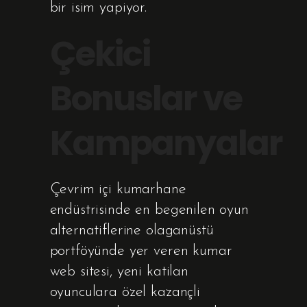
bir isim yapiyor.
Çekici
Bonuslar ve
Kampanyalar
Çevrim içi kumarhane
endüstrisinde en begenilen oyun
alternatiflerine olaganüstü
portföyünde yer veren kumar
web sitesi, yeni katilan
oyunculara özel kazançli