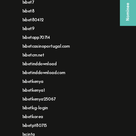
1xbet7
1xbet8
1xbet80412
1xbet9
1xbetapp70714
1xbetcasinoportugal.com
1xbetcm.net
1xbetinddownload
1xbetinddownload.com
1xbetkenya
1xbetkenya1
1xbetkenya25067
1xbetkg-login
1xbetkorea
1xbetpt80715
1xcinta