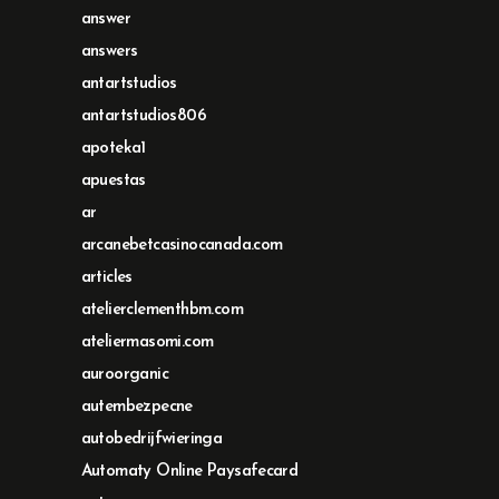
answer
answers
antartstudios
antartstudios806
apoteka1
apuestas
ar
arcanebetcasinocanada.com
articles
atelierclementhbm.com
ateliermasomi.com
auroorganic
autembezpecne
autobedrijfwieringa
Automaty Online Paysafecard