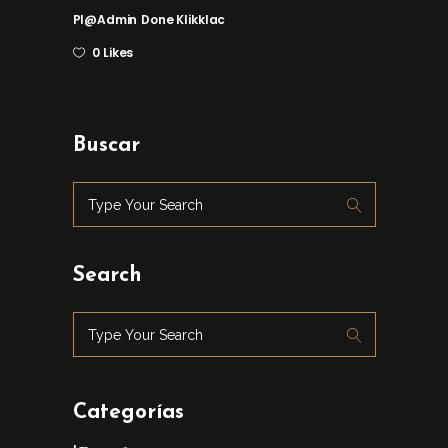
Pl@admin
Done Klikklac
0 Likes
Buscar
Search
Categorías