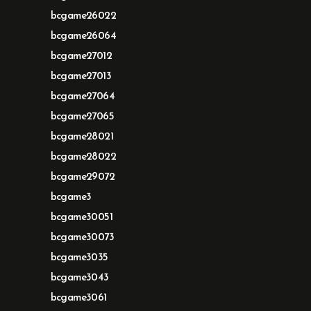
bcgame26022
bcgame26064
bcgame27012
bcgame27013
bcgame27064
bcgame27065
bcgame28021
bcgame28022
bcgame29072
bcgame3
bcgame30051
bcgame30073
bcgame3035
bcgame3043
bcgame3061