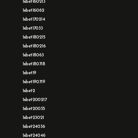
1xbet160213
1xbet16062
1xbet170214
1xbet17033
1xbet180215
1xbet180216
1xbet18063
1xbet180718
1xbet19
1xbet190719
1xbet2
1xbet200217
1xbet20035
1xbet23021
1xbet24036
1xbet24046