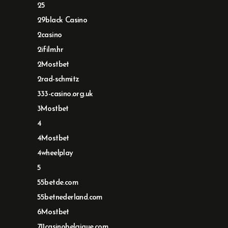
25
29black Casino
2casino
2ifilm.hr
2Mostbet
2rad-schmitz
333-casino.org.uk
3Mostbet
4
4Mostbet
4wheelplay
5
55betde.com
55betnederland.com
6Mostbet
711casinobelgique.com