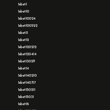
1xbet1
1xbet10
1xbet10024
1xbet100522
1xbet11
1xbet12
1xbet120212
1xbet120414
1xbet13029
1xbet14
1xbet140210
1xbet140717
1xbet150211
1xbet15031
1xbet16