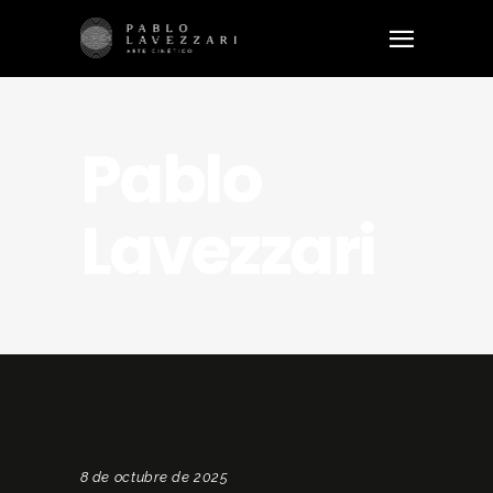
Pablo
Lavezzari
8 de octubre de 2025