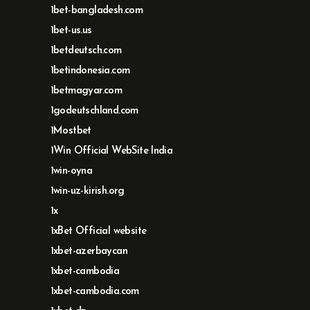
1bet-bangladesh.com
1bet-us.us
1betdeutsch.com
1betindonesia.com
1betmagyar.com
1godeutschland.com
1Mostbet
1Win Official WebSite India
1win-oyna
1win-uz-kirish.org
1x
1xBet Official website
1xbet-azerbaycan
1xbet-cambodia
1xbet-cambodia.com