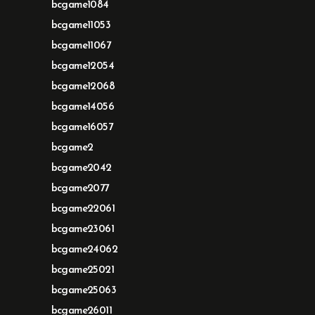
bcgame1084
bcgame11053
bcgame11067
bcgame12054
bcgame12068
bcgame14056
bcgame16057
bcgame2
bcgame2042
bcgame2077
bcgame22061
bcgame23061
bcgame24062
bcgame25021
bcgame25063
bcgame26011