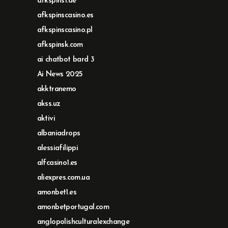
afkspins1.de
afkspinscasino.es
afkspinscasino.pl
afkspinsk.com
ai chatbot bard 3
Ai News 2025
akktranemo
akss.uz
aktivi
albaniadrops
alessiafilippi
alfcasino1.es
aliexpres.com.ua
amonbet1.es
amonbetportugal.com
anglopolishculturalexchange