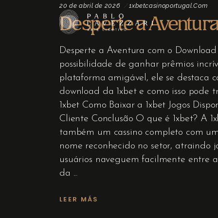
20 de abril de 2026
1xbetcasinoportugal.com
Desperte a Aventur
Desperte a Aventura com o Download 
possibilidade de ganhar prêmios incr
plataforma amigável, ele se destaca 
download da 1xbet e como isso pode t
1xbet Como Baixar a 1xbet Jogos Disp
Cliente Conclusão O que é 1xbet? A 1x
também um cassino completo com uma 
nome reconhecido no setor, atraindo j
usuários naveguem facilmente entre as
da
LEER MÁS