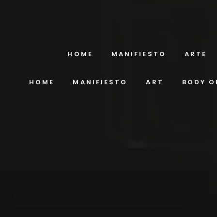
HOME
MANIFIESTO
ARTE
HOME
MANIFIESTO
ART
BODY O