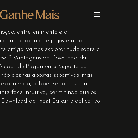
e Ganhe Mais
oção, entretenimento e a
m uma ampla gama de jogos e uma
e artigo, vamos explorar tudo sobre o
 1xbet? Vantagens do Download da
 Métodos de Pagamento Suporte ao
 não apenas apostas esportivas, mas
periência, a 1xbet se tornou um
nterface intuitiva, permitindo que os
 Download da 1xbet Baixar o aplicativo