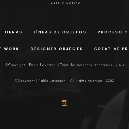
OBRAS
LÍNEAS DE OBJETOS
PROCESO C
F WORK
DESIGNER OBJECTS
CREATIVE P
©Copyright | Pablo Lavezzari | Todos los derechos reservados | 2020
©Copyright | Pablo Lavezzari | All rights reserved | 2020