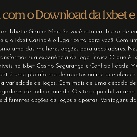
a com o Download da 1xbet 
da 1xbet e Ganhe Mais Se você está em busca de em
íveis, o 1xbet Casino é o lugar certo para você. Co
como uma das melhores opções para apostadores. Nest
ransformar sua experiência de jogo. Índice O que é
oníveis no 1xbet Casino Segurança e Confiabilidade
bet é uma plataforma de apostas online que oferece
variedade de jogos. Com mais de uma década de ex
ogadores de todo o mundo. O site disponibiliza uma i
 diferentes opções de jogos e apostas. Vantagens do