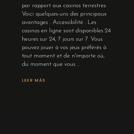
par rapport aux casinos terrestres.
Voici quelques-uns des principaux
avantages : Accessibilité : Les
casinos en ligne sont disponibles 24
heures sur 24, 7 jours sur 7. Vous
pouvez jouer à vos jeux préférés à
tout moment et de n'importe où,
du moment que vous
LEER MÁS