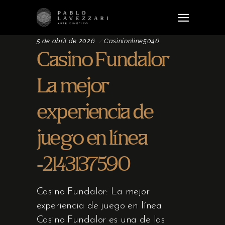
5 de abril de 2026
Casinionline5046
Casino Fundalor
La mejor
experiencia de
juego en línea
-2143137590
Casino Fundalor: La mejor
experiencia de juego en línea
Casino Fundalor es una de las