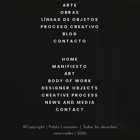
ARTE
OBRAS
LÍNEAS DE OBJETOS
PROCESO CREATIVO
BLOG
CONTACTO
HOME
MANIFIESTO
ART
BODY OF WORK
DESIGNER OBJECTS
CREATIVE PROCESS
NEWS AND MEDIA
CONTACT
©Copyright | Pablo Lavezzari | Todos los derechos
reservados | 2020