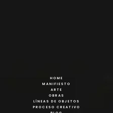
HOME
MANIFIESTO
ARTE
OBRAS
LÍNEAS DE OBJETOS
PROCESO CREATIVO
BLOG