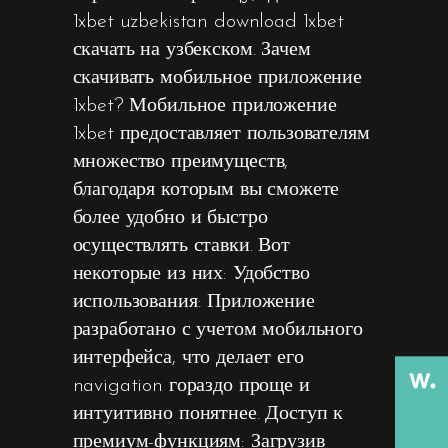
1xbet uzbekistan download 1xbet
скачать на узбекском. Зачем
скачивать мобильное приложение
1xbet? Мобильное приложение
1xbet предоставляет пользователям
множество преимуществ,
благодаря которым вы сможете
более удобно и быстро
осуществлять ставки. Вот
некоторые из них: Удобство
использования: Приложение
разработано с учетом мобильного
интерфейса, что делает его
navigation гораздо проще и
интуитивно понятнее. Доступ к
премиум-функциям: Загрузив