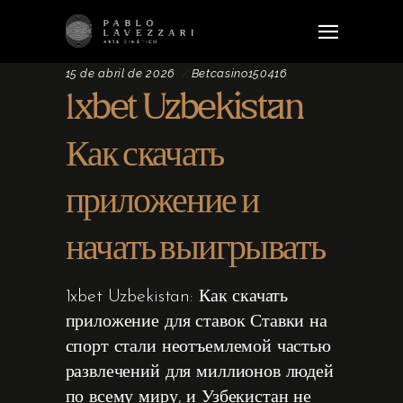
15 de abril de 2026
Betcasino150416
1xbet Uzbekistan
Как скачать
приложение и
начать выигрывать
1xbet Uzbekistan: Как скачать
приложение для ставок Ставки на
спорт стали неотъемлемой частью
развлечений для миллионов людей
по всему миру, и Узбекистан не