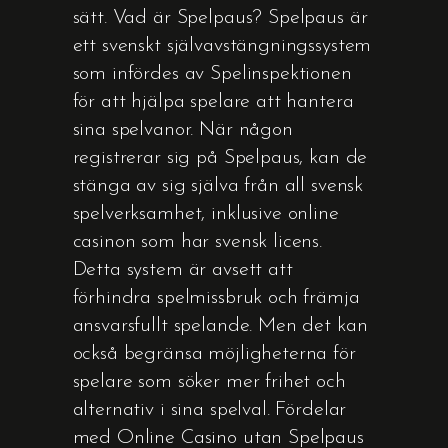
sätt. Vad är Spelpaus? Spelpaus är
ett svenskt självavstängningssystem
som infördes av Spelinspektionen
för att hjälpa spelare att hantera
sina spelvanor. När någon
registrerar sig på Spelpaus, kan de
stänga av sig själva från all svensk
spelverksamhet, inklusive online
casinon som har svensk licens.
Detta system är avsett att
förhindra spelmissbruk och främja
ansvarsfullt spelande. Men det kan
också begränsa möjligheterna för
spelare som söker mer frihet och
alternativ i sina spelval. Fördelar
med Online Casino utan Spelpaus