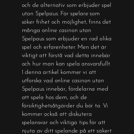
och de alternativ som erbjuder spel
utan Spelpaus. För spelare som
söker frihet och möjlighet, finns det
många online casinon utan
Spelpaus som erbjuder en rad olika
spel och erfarenheter. Men det är
viktigt att förstå vad detta innebär
och hur man kan spela ansvarsfullt.
I denna artikel kommer vi att
utforska vad online casinon utan
Spelpaus innebär, fördelarna med
att spela hos dem, och de
försiktighetsåtgärder du bör ta. Vi
kommer också att diskutera
spelansvar och viktiga tips för att
njuta av ditt spelande på ett säkert