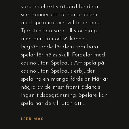
vara en effektiv åtgärd för dem
som känner att de har problem
med spelande och vill ta en paus.
Tjänsten kan vara till stor hjälp,
men den kan också kännas
begränsande för dem som bara
spelar för nöjes skull. Fördelar med
casino utan Spelpaus Att spela på
casino utan Spelpaus erbjuder
spelarna en mängd fördelar. Här är
några av de mest framträdande:
Ingen tidsbegränsning: Spelare kan
spela när de vill utan att
LEER MÁS