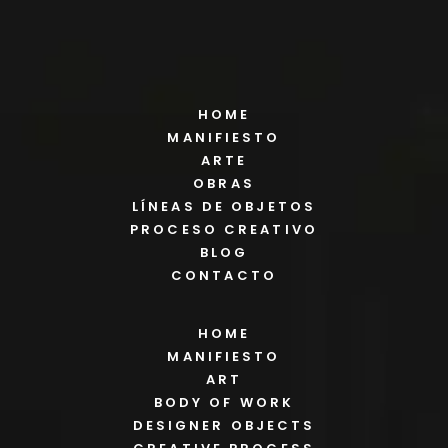
HOME
MANIFIESTO
ARTE
OBRAS
LÍNEAS DE OBJETOS
PROCESO CREATIVO
BLOG
CONTACTO
HOME
MANIFIESTO
ART
BODY OF WORK
DESIGNER OBJECTS