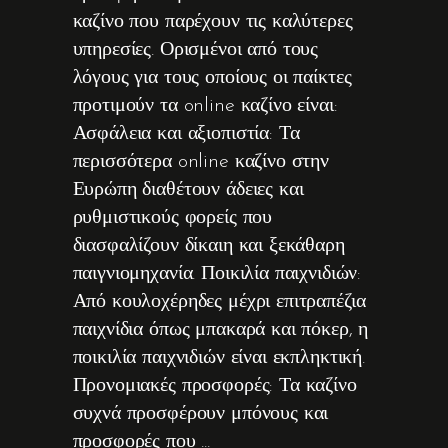
καζίνο που παρέχουν τις καλύτερες
υπηρεσίες. Ορισμένοι από τους
λόγους για τους οποίους οι παίκτες
προτιμούν τα online καζίνο είναι:
Ασφάλεια και αξιοπιστία: Τα
περισσότερα online καζίνο στην
Ευρώπη διαθέτουν άδειες και
ρυθμιστικούς φορείς που
διασφαλίζουν δίκαιη και ξεκάθαρη
παιγνιομηχανία. Ποικιλία παιχνιδιών:
Από κουλοχέρηδες μέχρι επιτραπέζια
παιχνίδια όπως μπακαρά και πόκερ, η
ποικιλία παιχνιδιών είναι εκπληκτική.
Προνομιακές προσφορές: Τα καζίνο
συχνά προσφέρουν μπόνους και
προσφορές που