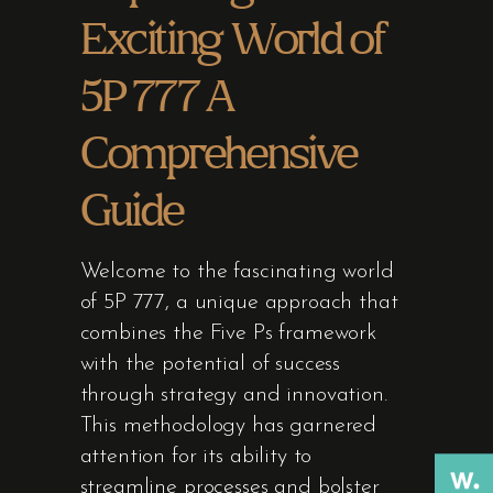
Exciting World of
5P 777 A
Comprehensive
Guide
Welcome to the fascinating world
of 5P 777, a unique approach that
combines the Five Ps framework
with the potential of success
through strategy and innovation.
This methodology has garnered
attention for its ability to
streamline processes and bolster