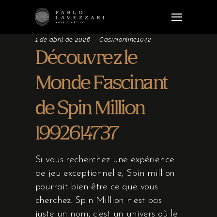
1 de abril de 2026
Casinionline1042
Découvrez le
Monde Fascinant
de Spin Million
1992614737
Si vous recherchez une expérience
de jeu exceptionnelle, Spin million
pourrait bien être ce que vous
cherchez. Spin Million n'est pas
juste un nom; c'est un univers où le