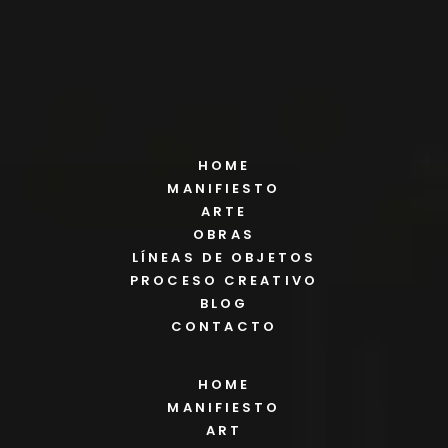
HOME
MANIFIESTO
ARTE
OBRAS
LÍNEAS DE OBJETOS
PROCESO CREATIVO
BLOG
CONTACTO
HOME
MANIFIESTO
ART