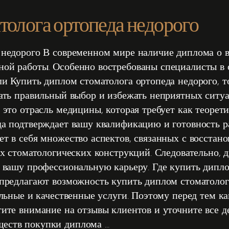
толога ортопеда недорого
 недорого В современном мире наличие диплома о 
ой работы. Особенно востребованы специалисты в о
и Купить диплом стоматолога ортопеда недорого, т
лать правильный выбор и избежать неприятных ситу
 это отрасль медицины, которая требует как теорет
а подтверждает вашу квалификацию и готовность ра
т в себя множество аспектов, связанных с восстан
их стоматологических конструкций. Следовательно,
в вашу профессиональную карьеру. Где купить дипло
 предлагают возможность купить диплом стоматолог
льные и качественные услуги. Поэтому перед тем ка
тите внимание на отзывы клиентов и уточните все 
ществ покупки диплома