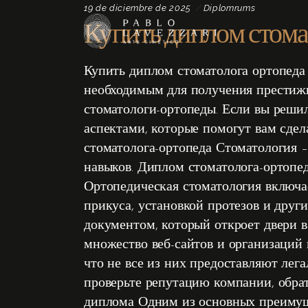
19 de diciembre de 2025
Diplomrums
Купить диплом стома
Купить диплом стоматолога ортопеда
необходимым для получения престижн
стоматологи-ортопеды. Если вы решил
аспектами, которые помогут вам сде
стоматолога-ортопеда Стоматология –
навыков. Диплом стоматолога-ортопед
Ортопедическая стоматология включае
прикуса, установкой протезов и друг
документом, который откроет двери 
множество веб-сайтов и организаций
что не все из них предоставляют лега
проверьте репутацию компании, обра
диплома Одним из основных преиму