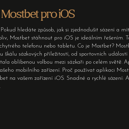
i Mostbet pro iOS
 Pokud hledáte způsob, jak si zjednodušit sázení a mí
liv, Mostbet stáhnout pro iOS je ideálním řešením. T
chytrého telefonu nebo tabletu. Co je Mostbet? Mostb
u škálu sázkových příležitostí, od sportovních událostí
 stala oblíbenou volbou mezi sázkaři po celém světě. 
šeho mobilního zařízení. Proč používat aplikaci Most
tbet na vašem zařízení iOS: Snadné a rychlé sázení: A