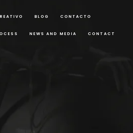
REATIVO
BLOG
CONTACTO
ROCESS
NEWS AND MEDIA
CONTACT