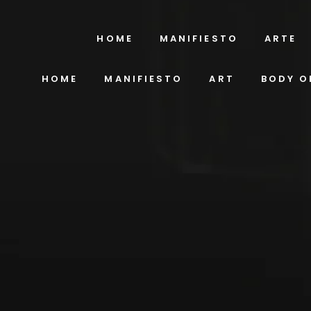
HOME
MANIFIESTO
ARTE
HOME
MANIFIESTO
ART
BODY O