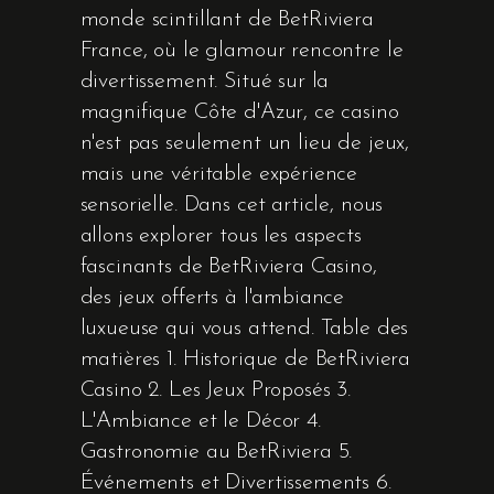
monde scintillant de BetRiviera
France, où le glamour rencontre le
divertissement. Situé sur la
magnifique Côte d'Azur, ce casino
n'est pas seulement un lieu de jeux,
mais une véritable expérience
sensorielle. Dans cet article, nous
allons explorer tous les aspects
fascinants de BetRiviera Casino,
des jeux offerts à l'ambiance
luxueuse qui vous attend. Table des
matières 1. Historique de BetRiviera
Casino 2. Les Jeux Proposés 3.
L'Ambiance et le Décor 4.
Gastronomie au BetRiviera 5.
Événements et Divertissements 6.