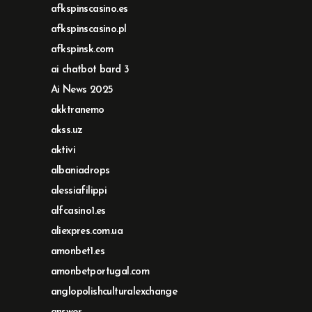
afkspinscasino.es
afkspinscasino.pl
afkspinsk.com
ai chatbot bard 3
Ai News 2025
akktranemo
akss.uz
aktivi
albaniadrops
alessiafilippi
alfcasino1.es
aliexpres.com.ua
amonbet1.es
amonbetportugal.com
anglopolishculturalexchange