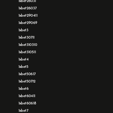
1xbet26031
1xbet26037
1xbet290411
1xbet29069
1xbet3
1xbet30711
1xbet310310
1xbet310511
1xbet4
1xbet5
1xbet50617
1xbet50712
1xbet6
1xbet60411
1xbet60618
1xbet7