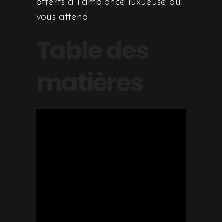
offerts à l’ambiance luxueuse qui
vous attend.
Table des
matières