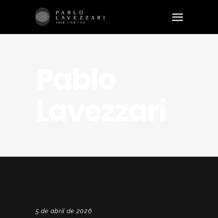
Pablo
Lavezzari
5 de abril de 2026