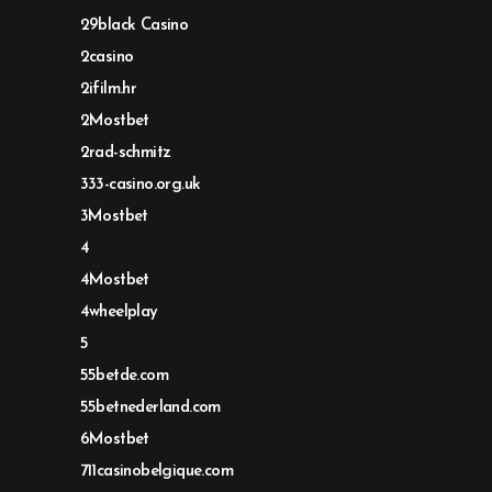
29black Casino
2casino
2ifilm.hr
2Mostbet
2rad-schmitz
333-casino.org.uk
3Mostbet
4
4Mostbet
4wheelplay
5
55betde.com
55betnederland.com
6Mostbet
711casinobelgique.com