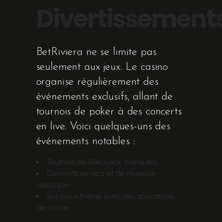
Divertissement
BetRiviera ne se limite pas
seulement aux jeux. Le casino
organise régulièrement des
événements exclusifs, allant de
tournois de poker à des concerts
en live. Voici quelques-uns des
événements notables :
Tournois de Blackjack mensuels
Concerts de jazz et de musique
classique
Soirées à thème avec des spectacles
de danse