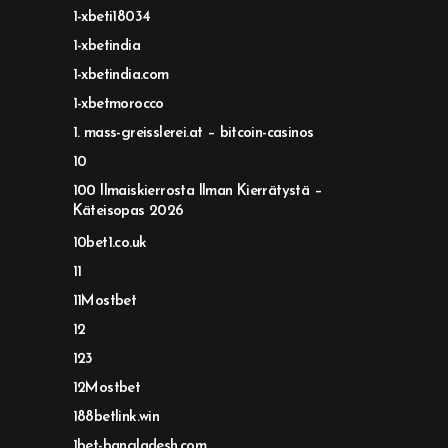
1-xbeti18034
1-xbetindia
1-xbetindia.com
1-xbetmorocco
1. mass-greisslerei.at – bitcoin-casinos
10
100 Ilmaiskierrosta Ilman Kierrätystä –
Käteisopas 2026
10bet1.co.uk
11
11Mostbet
12
123
12Mostbet
188betlink.win
1bet-bangladesh.com