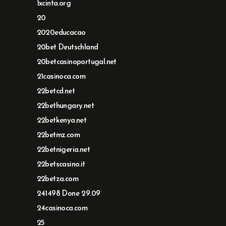
1xcinta.org
20
2020educacao
20bet Deutschland
20betcasinoportugal.net
21casinoca.com
22betcd.net
22bethungary.net
22betkenya.net
22betmz.com
22betnigeria.net
22betscasino.it
22betza.com
241498 Done 29.09
24casinoca.com
25