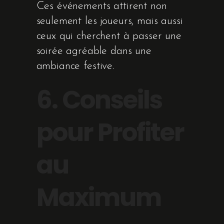
Ces événements attirent non
seulement les joueurs, mais aussi
ceux qui cherchent à passer une
soirée agréable dans une
ambiance festive.
6. Conseils
pour Profiter
au
Maximum