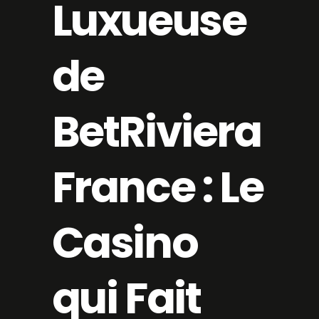
Luxueuse
de
BetRiviera
France : Le
Casino
qui Fait