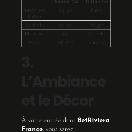
Joueur (%)
Difficulté
Machines
85-98
Facile
à sous
Roulette
94-97
Moyen
Blackjack
99
Difficile
Poker
95-100
Variable
3.
L’Ambiance
et le Décor
À votre entrée dans
BetRiviera
France
, vous serez