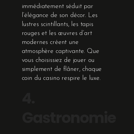
immédiatement séduit par
l’élégance de son décor. Les
lustres scintillants, les tapis
rouges et les œuvres d’art
modernes créent une
atmosphère captivante. Que
vous choisissiez de jouer ou
simplement de flâner, chaque
coin du casino respire le luxe.
4.
Gastronomie