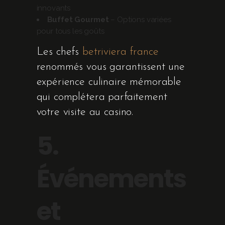
innovants
Buffet Gourmet
– Options variées
pour tous les goûts
Les chefs
betriviera france
renommés vous garantissent une
expérience culinaire mémorable
qui complétera parfaitement
votre visite au casino.
5.
Événements
et