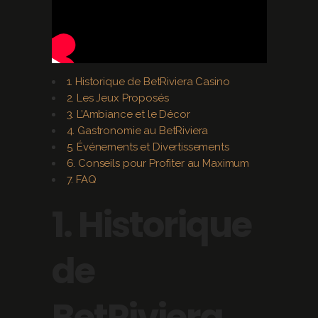
1. Historique de BetRiviera Casino
2. Les Jeux Proposés
3. L’Ambiance et le Décor
4. Gastronomie au BetRiviera
5. Événements et Divertissements
6. Conseils pour Profiter au Maximum
7. FAQ
1. Historique
de
BetRiviera