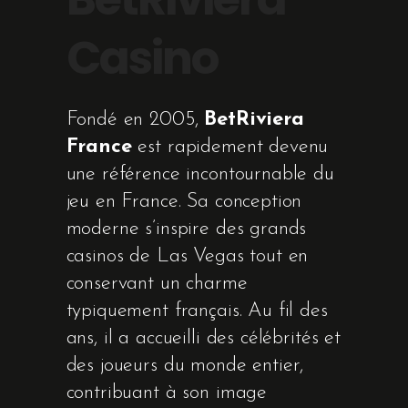
Casino
Fondé en 2005,
BetRiviera
France
est rapidement devenu
une référence incontournable du
jeu en France. Sa conception
moderne s’inspire des grands
casinos de Las Vegas tout en
conservant un charme
typiquement français. Au fil des
ans, il a accueilli des célébrités et
des joueurs du monde entier,
contribuant à son image