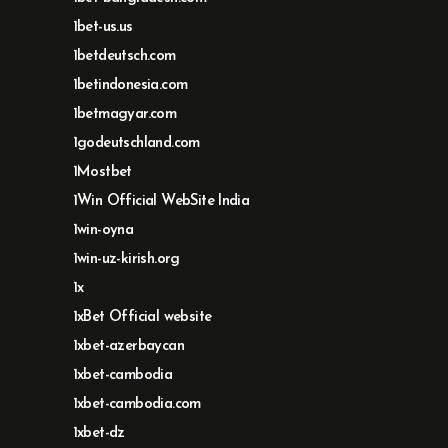
1bet-us.us
1betdeutsch.com
1betindonesia.com
1betmagyar.com
1godeutschland.com
1Mostbet
1Win Official WebSite India
1win-oyna
1win-uz-kirish.org
1x
1xBet Official website
1xbet-azerbaycan
1xbet-cambodia
1xbet-cambodia.com
1xbet-dz