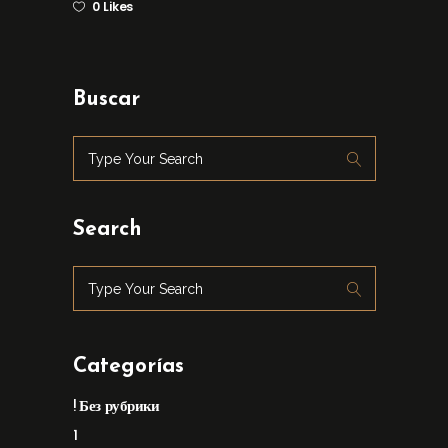
0 Likes
Buscar
Search
Categorías
! Без рубрики
1