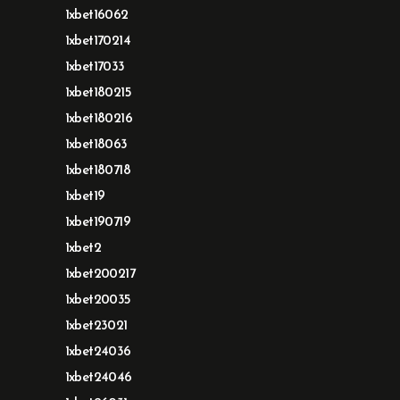
1xbet16062
1xbet170214
1xbet17033
1xbet180215
1xbet180216
1xbet18063
1xbet180718
1xbet19
1xbet190719
1xbet2
1xbet200217
1xbet20035
1xbet23021
1xbet24036
1xbet24046