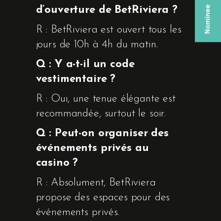
d’ouverture de BetRiviera ?
R : BetRiviera est ouvert tous les
jours de 10h à 4h du matin.
Q : Y a-t-il un code
vestimentaire ?
R : Oui, une tenue élégante est
recommandée, surtout le soir.
Q : Peut-on organiser des
événements privés au
casino ?
R : Absolument, BetRiviera
propose des espaces pour des
événements privés.