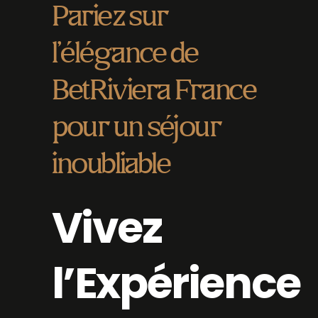
Pariez sur
l’élégance de
BetRiviera France
pour un séjour
inoubliable
Vivez
l’Expérience