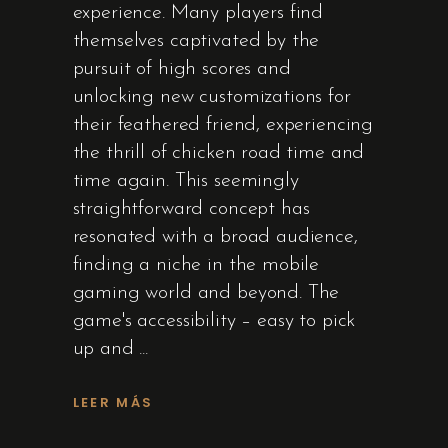
experience. Many players find
themselves captivated by the
pursuit of high scores and
unlocking new customizations for
their feathered friend, experiencing
the thrill of chicken road time and
time again. This seemingly
straightforward concept has
resonated with a broad audience,
finding a niche in the mobile
gaming world and beyond. The
game's accessibility – easy to pick
up and
LEER MÁS