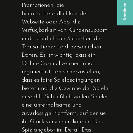
Promotionen, die
Benutzerfreundlichkeit der
Webseite oder App, die
Verfügbarkeit von Kundensupport
und natürlich die Sicherheit der
Transaktionen und persönlichen
Daten. Es ist wichtig, dass ein
Online-Casino lizenziert und
reguliert ist, um sicherzustellen,
dass es faire Spielbedingungen
bietet und die Gewinne der Spieler
auszahlt. Schließlich wollen Spieler
eine unterhaltsame und
zuverlässige Plattform, auf der sie
ihr Glück versuchen können. Das
Spielangebot im Detail Das