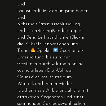
und
BonusrichtlinienZahlungsmethoden
und
SicherheitDatenverschlüsselung
und LizenzierungKundensupport
und BenutzerfreundlichkeitBlick in
die Zukunft: Innovationen und
Trends
Spielen
Spannende
Unterhaltung bis zu hohen
Gewinnen durch wildrobin online
casino erleben Die Welt der
Online-Casinos ist stetig im
Wandel, und immer wieder
tauchen neue Anbieter auf, die mit
attraktiven Angeboten und einer
spannenden Spieleauswahl locken.