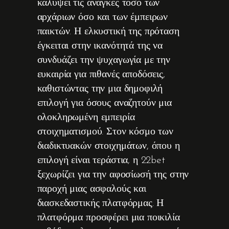
καλύψει τις ανάγκες τόσο των
αρχάριων όσο και των έμπειρων
παικτών. Η ελκυστική της πρόταση
έγκειται στην ικανότητά της να
συνδυάζει την ψυχαγωγία με την
ευκαιρία για πιθανές αποδόσεις,
καθιστώντας την μια δημοφιλή
επιλογή για όσους αναζητούν μια
ολοκληρωμένη εμπειρία
στοιχηματισμού. Στον κόσμο των
διαδικτυακών στοιχημάτων, όπου η
επιλογή είναι τεράστια, η 22bet
ξεχωρίζει για την αφοσίωσή της στην
παροχή μιας ασφαλούς και
διασκεδαστικής πλατφόρμας. Η
πλατφόρμα προσφέρει μια ποικιλία