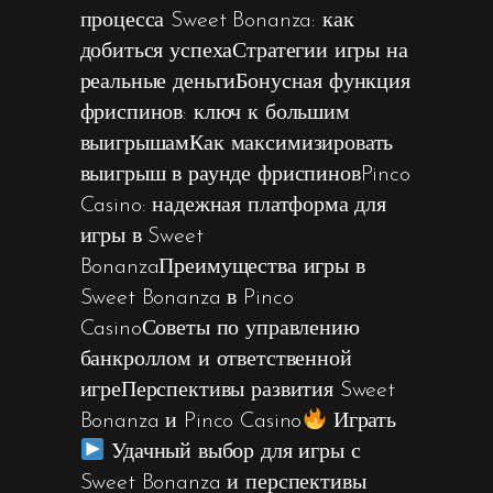
процесса Sweet Bonanza: как
добиться успехаСтратегии игры на
реальные деньгиБонусная функция
фриспинов: ключ к большим
выигрышамКак максимизировать
выигрыш в раунде фриспиновPinco
Casino: надежная платформа для
игры в Sweet
BonanzaПреимущества игры в
Sweet Bonanza в Pinco
CasinoСоветы по управлению
банкроллом и ответственной
игреПерспективы развития Sweet
Bonanza и Pinco Casino
Играть
Удачный выбор для игры с
Sweet Bonanza и перспективы