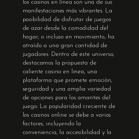
los casinos en línea son una de sus
manifestaciones más vibrantes. La
posibilidad de disfrutar de juegos
de azar desde la comodidad del
hogar, o incluso en movimiento, ha
atraído a una gran cantidad de
jugadores. Dentro de este universo,
destacamos la propuesta de
caliente casino en linea, una
plataforma que promete emoción,
seguridad y una amplia variedad
de opciones para los amantes del
juego. La popularidad creciente de
los casinos online se debe a varios
factores, incluyendo la
conveniencia, la accesibilidad y la