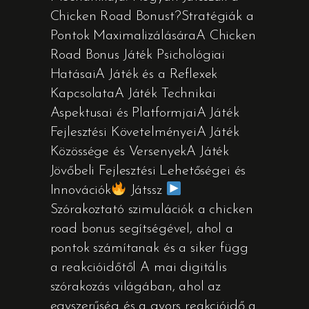
Chicken Road Bonust?Stratégiák a
Pontok MaximalizálásáraA Chicken
Road Bonus Játék Psichológiai
HatásaiA Játék és a Reflexek
KapcsolataA Játék Technikai
Aspektusai és PlatformjaiA Játék
Fejlesztési KövetelményeiA Játék
Közössége és VersenyekA Játék
Jövőbeli Fejlesztési Lehetőségei és
Innovációk
Játssz
Szórakoztató szimulációk a chicken
road bonus segítségével, ahol a
pontok számítanak és a siker függ
a reakcióidőtől A mai digitális
szórakozás világában, ahol az
egyszerűség és a gyors reakcióidő a