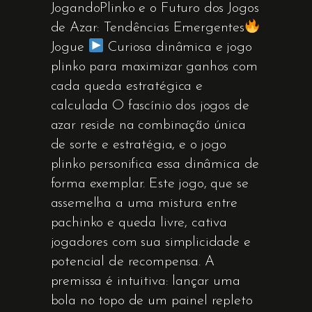
JogandoPlinko e o Futuro dos Jogos
de Azar: Tendências Emergentes
Jogue
Curiosa dinâmica e jogo
plinko para maximizar ganhos com
cada queda estratégica e
calculada O fascínio dos jogos de
azar reside na combinação única
de sorte e estratégia, e o jogo
plinko personifica essa dinâmica de
forma exemplar. Este jogo, que se
assemelha a uma mistura entre
pachinko e queda livre, cativa
jogadores com sua simplicidade e
potencial de recompensa. A
premissa é intuitiva: lançar uma
bola no topo de um painel repleto