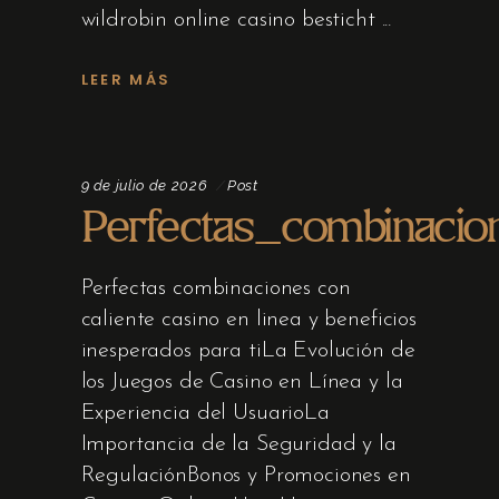
wildrobin online casino besticht
LEER MÁS
9 de julio de 2026
Post
Perfectas_combinacio
Perfectas combinaciones con
caliente casino en linea y beneficios
inesperados para tiLa Evolución de
los Juegos de Casino en Línea y la
Experiencia del UsuarioLa
Importancia de la Seguridad y la
RegulaciónBonos y Promociones en