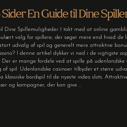
ider En Guide til Dine Spill
l Dine Spillemuligheder I takt med at online gambling
ulært valg for spillere, der søger mere end hvad de l
stort udvalg af spil og generelt mere attraktive bon
ino? I denne artikel dykker vi ned i de vigtigste as
 Der er mange fordele ved at spille på udenlandske 
 af spil: Udenlandske casinoer tilbyder et større u
a klassiske bordspil til de nyeste video slots. Attrakt
sser og kampagner, der kan give