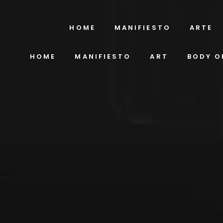
HOME
MANIFIESTO
ARTE
HOME
MANIFIESTO
ART
BODY O