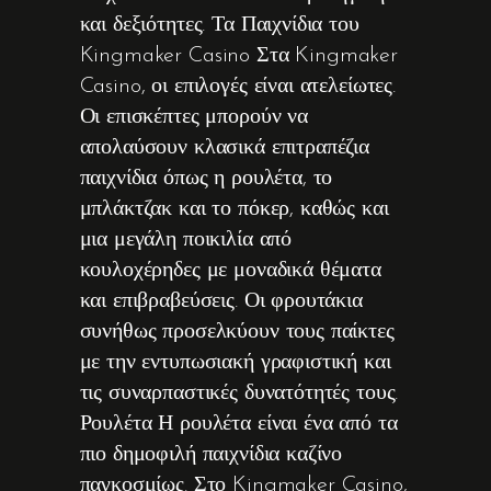
και δεξιότητες. Τα Παιχνίδια του
Kingmaker Casino Στα Kingmaker
Casino, οι επιλογές είναι ατελείωτες.
Οι επισκέπτες μπορούν να
απολαύσουν κλασικά επιτραπέζια
παιχνίδια όπως η ρουλέτα, το
μπλάκτζακ και το πόκερ, καθώς και
μια μεγάλη ποικιλία από
κουλοχέρηδες με μοναδικά θέματα
και επιβραβεύσεις. Οι φρουτάκια
συνήθως προσελκύουν τους παίκτες
με την εντυπωσιακή γραφιστική και
τις συναρπαστικές δυνατότητές τους.
Ρουλέτα Η ρουλέτα είναι ένα από τα
πιο δημοφιλή παιχνίδια καζίνο
παγκοσμίως. Στο Kingmaker Casino,