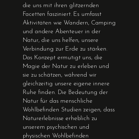
die uns mit ihren glitzernden
Facetten fasziniert. Es umfasst
Aktivitäten wie Wandern, Camping
und andere Abenteuer in der
Natur, die uns helfen, unsere
Verbindung zur Erde zu stärken.
Das Konzept ermutigt uns, die
Magie der Natur zu erleben und
sie zu schätzen, während wir
gleichzeitig unsere eigene innere
Ruhe finden. Die Bedeutung der
Natur für das menschliche
Wohlbefinden Studien zeigen, dass
Naturerlebnisse erheblich zu
unserem psychischen und
physischen Wohlbefinden