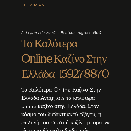
LEER MÁS
8 de junio de 2026
Bestcasinogreece8061
Τα Καλύτερα
Online Καζίνο Στην
Ελλάδα -159278870
Τα Καλύτερα Online Καζίνο Στην
Ελλάδα Αναζητάτε τα καλύτερα
online καζίνο στην Ελλάδα; Στον
κόσμο του διαδικτυακού τζόγου, η
επιλογή του σωστού καζίνο μπορεί να