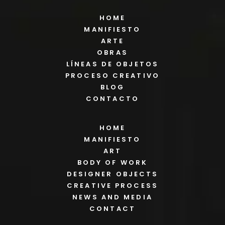
HOME
MANIFIESTO
ARTE
OBRAS
LÍNEAS DE OBJETOS
PROCESO CREATIVO
BLOG
CONTACTO
HOME
MANIFIESTO
ART
BODY OF WORK
DESIGNER OBJECTS
CREATIVE PROCESS
NEWS AND MEDIA
CONTACT