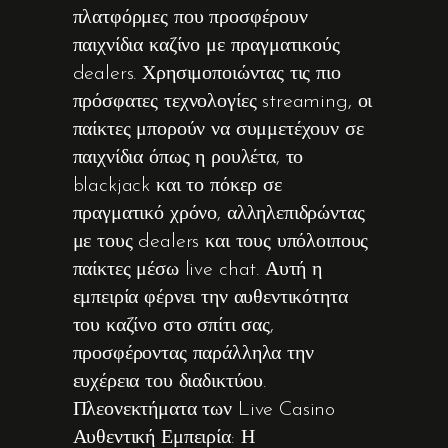
πλατφόρμες που προσφέρουν
παιχνίδια καζίνο με πραγματικούς
dealers. Χρησιμοποιώντας τις πιο
πρόσφατες τεχνολογίες streaming, οι
παίκτες μπορούν να συμμετέχουν σε
παιχνίδια όπως η ρουλέτα, το
blackjack και το πόκερ σε
πραγματικό χρόνο, αλληλεπιδρώντας
με τους dealers και τους υπόλοιπους
παίκτες μέσω live chat. Αυτή η
εμπειρία φέρνει την αυθεντικότητα
του καζίνο στο σπίτι σας,
προσφέροντας παράλληλα την
ευχέρεια του διαδικτύου.
Πλεονεκτήματα των Live Casino
Αυθεντική Εμπειρία: Η