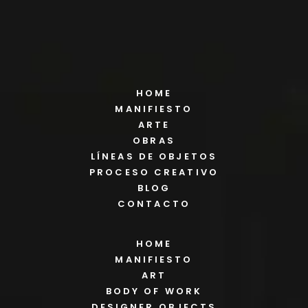
HOME
MANIFIESTO
ARTE
OBRAS
LÍNEAS DE OBJETOS
PROCESO CREATIVO
BLOG
CONTACTO
HOME
MANIFIESTO
ART
BODY OF WORK
DESIGNER OBJECTS