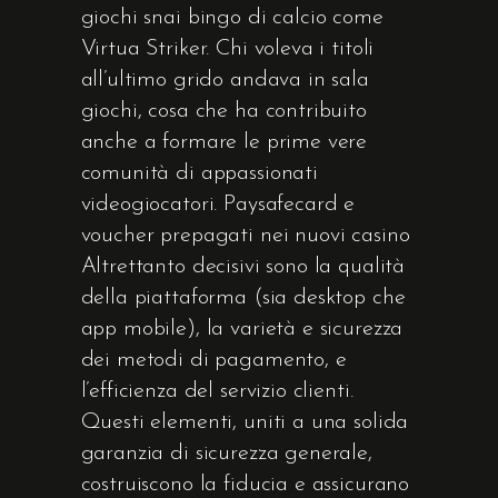
giochi snai bingo di calcio come
Virtua Striker. Chi voleva i titoli
all’ultimo grido andava in sala
giochi, cosa che ha contribuito
anche a formare le prime vere
comunità di appassionati
videogiocatori. Paysafecard e
voucher prepagati nei nuovi casino
Altrettanto decisivi sono la qualità
della piattaforma (sia desktop che
app mobile), la varietà e sicurezza
dei metodi di pagamento, e
l’efficienza del servizio clienti.
Questi elementi, uniti a una solida
garanzia di sicurezza generale,
costruiscono la fiducia e assicurano