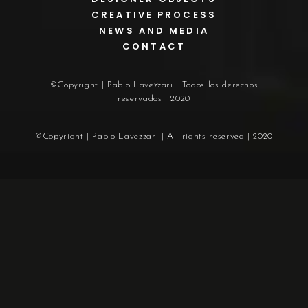
CREATIVE PROCESS
NEWS AND MEDIA
CONTACT
©Copyright | Pablo Lavezzari | Todos los derechos
reservados | 2020
©Copyright | Pablo Lavezzari | All rights reserved | 2020