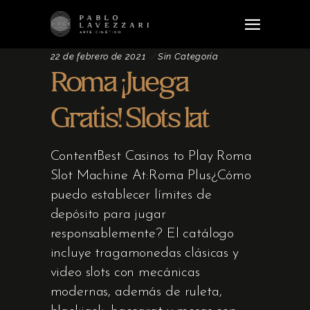
22 de febrero de 2021
Sin Categoría
Roma ¡Juega
Gratis! Slots lat
ContentBest Casinos to Play Roma
Slot Machine At:Roma Plus¿Cómo
puedo establecer límites de
depósito para jugar
responsablemente? El catálogo
incluye tragamonedas clásicas y
video slots con mecánicas
modernas, además de ruleta,