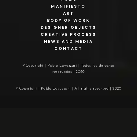
MANIFIESTO
ART
BODY OF WORK
DESIGNER OBJECTS
CREATIVE PROCESS
NEWS AND MEDIA
CONTACT
©Copyright | Pablo Lavezzari | Todos los derechos
reservados | 2020
©Copyright | Pablo Lavezzari | All rights reserved | 2020