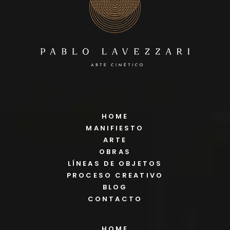
HOME
MANIFIESTO
ARTE
OBRAS
LÍNEAS DE OBJETOS
PROCESO CREATIVO
BLOG
CONTACTO
HOME