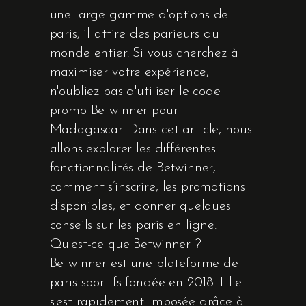
une large gamme d'options de
paris, il attire des parieurs du
monde entier. Si vous cherchez à
maximiser votre expérience,
n'oubliez pas d'utiliser le code
promo Betwinner pour
Madagascar. Dans cet article, nous
allons explorer les différentes
fonctionnalités de Betwinner,
comment s’inscrire, les promotions
disponibles, et donner quelques
conseils sur les paris en ligne.
Qu'est-ce que Betwinner ?
Betwinner est une plateforme de
paris sportifs fondée en 2018. Elle
s'est rapidement imposée grâce à