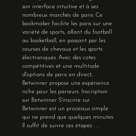
son interface intuitive et à ses
nombreux marchés de paris. Ce
bookmaker facilite les paris sur une
variété de sports, allant du football
au basketball, en passant par les
courses de chevaux et les sports
électroniques. Avec des cotes
compétitives et une multitude
d'options de paris en direct,
Betwinner propose une expérience
riche pour les parieurs. Inscription
sur Betwinner S'inscrire sur
Betwinner est un processus simple
qui ne prend que quelques minutes.
Il suffit de suivre ces étapes :