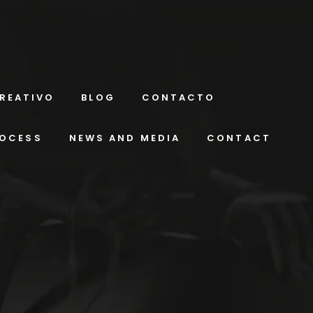
REATIVO
BLOG
CONTACTO
ROCESS
NEWS AND MEDIA
CONTACT