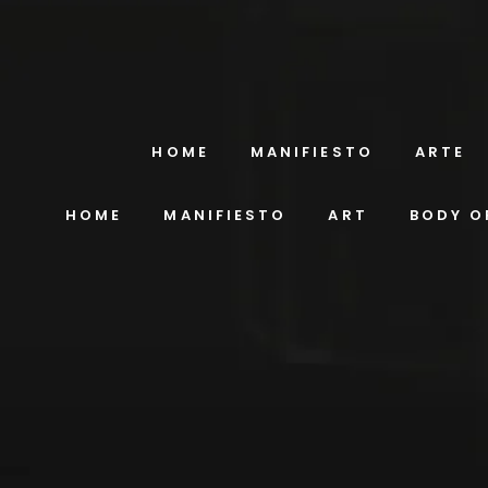
HOME
MANIFIESTO
ARTE
HOME
MANIFIESTO
ART
BODY O