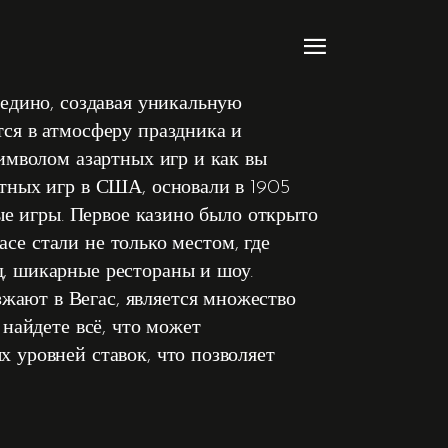
оедино, создавая уникальную
тся в атмосферу праздника и
символом азартных игр и как вы
ртных игр в США, основали в 1905
ные игры. Первое казино было открыто
гасе стали не только местом, где
д, шикарные рестораны и шоу.
жают в Вегас, является множество
 найдете всё, что может
х уровней ставок, что позволяет