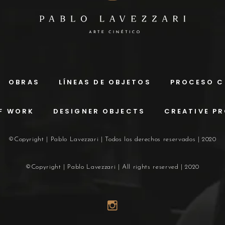
OBRAS
LÍNEAS DE OBJETOS
PROCESO C
F WORK
DESIGNER OBJECTS
CREATIVE P
©Copyright | Pablo Lavezzari | Todos los derechos reservados | 2020
©Copyright | Pablo Lavezzari | All rights reserved | 2020