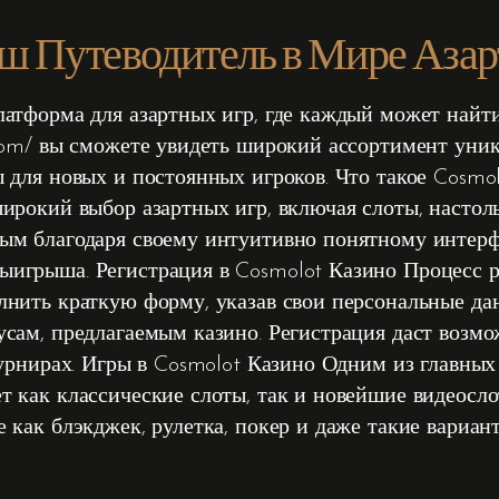
 Путеводитель в Мире Азарт
латформа для азартных игр, где каждый может найти
n.com/ вы сможете увидеть широкий ассортимент ун
ы для новых и постоянных игроков. Что такое Cosmo
широкий выбор азартных игр, включая слоты, настол
ным благодаря своему интуитивно понятному интер
ыигрыша. Регистрация в Cosmolot Казино Процесс р
лнить краткую форму, указав свои персональные дан
усам, предлагаемым казино. Регистрация даст возмо
 турнирах. Игры в Cosmolot Казино Одним из главны
т как классические слоты, так и новейшие видеосл
 как блэкджек, рулетка, покер и даже такие вариант