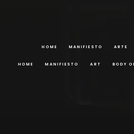
HOME
MANIFIESTO
ARTE
HOME
MANIFIESTO
ART
BODY O