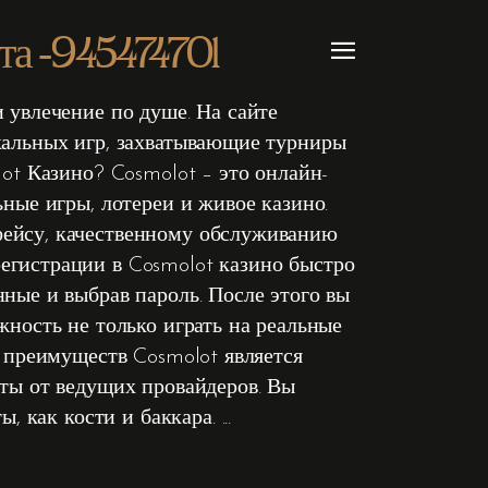
а -945474701
 увлечение по душе. На сайте
икальных игр, захватывающие турниры
lot Казино? Cosmolot – это онлайн-
ьные игры, лотереи и живое казино.
фейсу, качественному обслуживанию
егистрации в Cosmolot казино быстро
ные и выбрав пароль. После этого вы
жность не только играть на реальные
х преимуществ Cosmolot является
оты от ведущих провайдеров. Вы
ы, как кости и баккара.