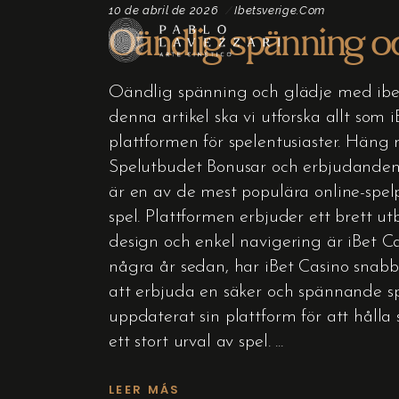
10 de abril de 2026
Ibetsverige.com
Oändlig spänning oc
Oändlig spänning och glädje med ibet 
denna artikel ska vi utforska allt som 
plattformen för spelentusiaster. Häng 
Spelutbudet Bonusar och erbjudanden 
är en av de mest populära online-spel
spel. Plattformen erbjuder ett brett ut
design och enkel navigering är iBet Ca
några år sedan, har iBet Casino snabb
att erbjuda en säker och spännande sp
uppdaterat sin plattform för att hålla
ett stort urval av spel.
LEER MÁS