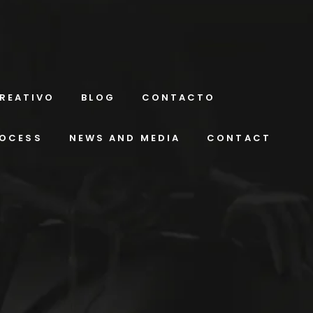
REATIVO
BLOG
CONTACTO
ROCESS
NEWS AND MEDIA
CONTACT