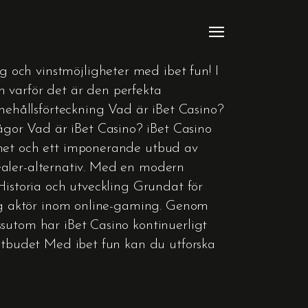
 och vinstmöjligheter med ibet fun! I
ch varför det är den perfekta
nnehållsförteckning Vad är iBet Casino?
gor Vad är iBet Casino? iBet Casino
ghet och ett imponerande utbud av
 dealer-alternativ. Med en modern
Historia och utveckling Grundat för
tlig aktör inom online-gaming. Genom
ssutom har iBet Casino kontinuerligt
lutbudet Med ibet fun kan du utforska