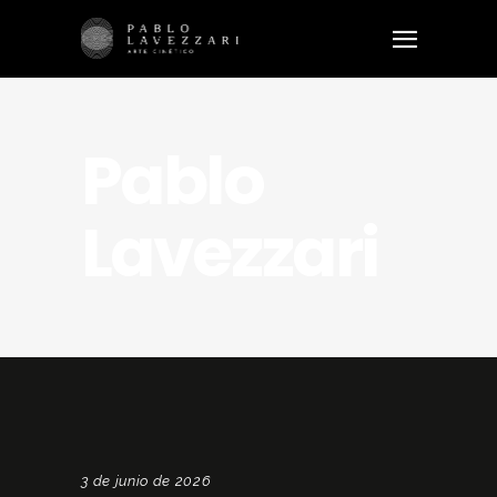
Pablo
Lavezzari
3 de junio de 2026