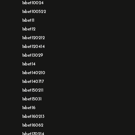
1xbet10024
1xbet100522
1xbet11
1xbet12
1xbet120212
1xbet120414
1xbet13029
1xbet14
1xbet140210
1xbet140717
1xbet150211
1xbet15031
1xbet16
1xbet160213
1xbet16062
1xbet170214