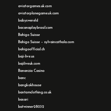
aviatorgames.uk.com
aviatorplanegame.uk.com
babyswereld
bacanaplaybrasil.com
Bahigo Suisse
Bahigo Suisse – sylvaincathala.com
bahigoofficial.ch
baji-live.us
bajiliveuk.com
Bananzia Casino
banc
bangkokhouse
bantamclothing.co.uk
basari
batwinner28032