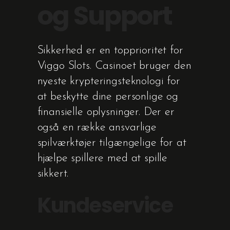
og Support
Sikkerhed er en topprioritet for
Viggo Slots. Casinoet bruger den
nyeste krypteringsteknologi for
at beskytte dine personlige og
finansielle oplysninger. Der er
også en række ansvarlige
spilværktøjer tilgængelige for at
hjælpe spillere med at spille
sikkert.
Kundeservice