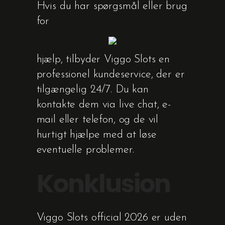
Hvis du har spørgsmål eller brug
for
hjælp, tilbyder Viggo Slots en
professionel kundeservice, der er
tilgængelig 24/7. Du kan
kontakte dem via live chat, e-
mail eller telefon, og de vil
hurtigt hjælpe med at løse
eventuelle problemer.
Konklusion
Viggo Slots official 2026 er uden