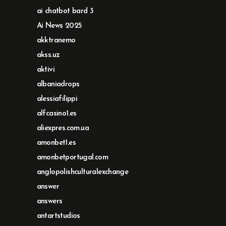
ai chatbot bard 3
Ai News 2025
akktranemo
akss.uz
aktivi
albaniadrops
alessiafilippi
alfcasino1.es
aliexpres.com.ua
amonbet1.es
amonbetportugal.com
anglopolishculturalexchange
answer
answers
antartstudios