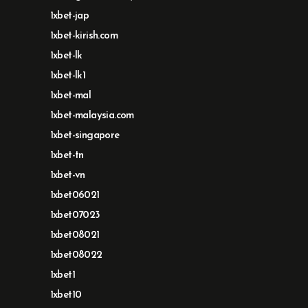
1xbet-jap
1xbet-kirish.com
1xbet-lk
1xbet-lk1
1xbet-mal
1xbet-malaysia.com
1xbet-singapore
1xbet-tn
1xbet-vn
1xbet06021
1xbet07023
1xbet08021
1xbet08022
1xbet1
1xbet10