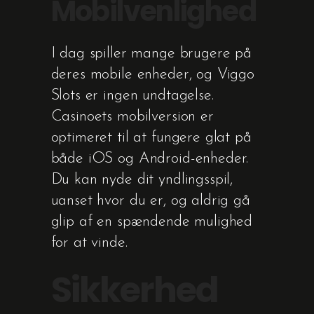
Mobilvenlighed
I dag spiller mange brugere på
deres mobile enheder, og Viggo
Slots er ingen undtagelse.
Casinoets mobilversion er
optimeret til at fungere glat på
både iOS og Android-enheder.
Du kan nyde dit yndlingsspil,
uanset hvor du er, og aldrig gå
glip af en spændende mulighed
for at vinde.
Sikkerhed