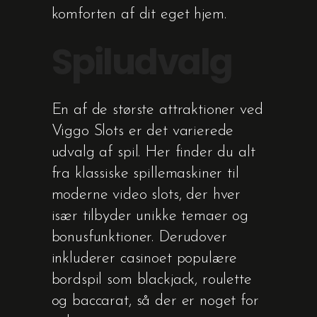
komforten af dit eget hjem.
Spiludvalg
En af de største attraktioner ved
Viggo Slots er det varierede
udvalg af spil. Her finder du alt
fra klassiske spillemaskiner til
moderne video slots, der hver
især tilbyder unikke temaer og
bonusfunktioner. Derudover
inkluderer casinoet populære
bordspil som blackjack, roulette
og baccarat, så der er noget for