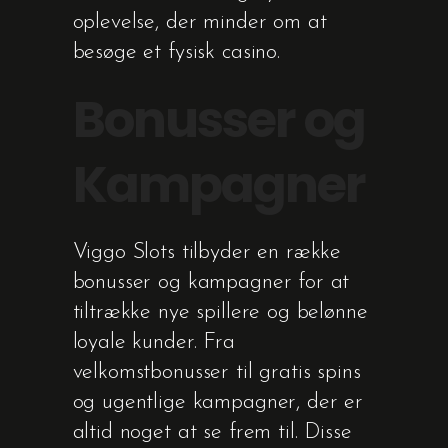
oplevelse, der minder om at
besøge et fysisk casino.
Bonusser og
Kampagner
Viggo Slots tilbyder en række
bonusser og kampagner for at
tiltrække nye spillere og belønne
loyale kunder. Fra
velkomstbonusser til gratis spins
og ugentlige kampagner, der er
altid noget at se frem til. Disse