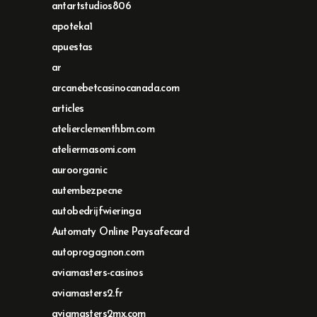
antartstudios806
apoteka1
apuestas
ar
arcanebetcasinocanada.com
articles
atelierclementhbm.com
ateliermasomi.com
auroorganic
autembezpecne
autobedrijfwieringa
Automaty Online Paysafecard
autoprogagnon.com
aviamasters-casinos
aviamasters2.fr
aviamasters2mx.com