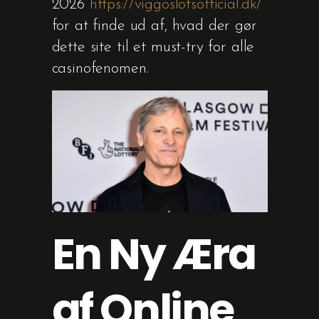
2026
https://viggoslotsofficial.dk/
for at finde ud af, hvad der gør
dette site til et must-try for alle
casinofenomen.
En Ny Æra
af Online