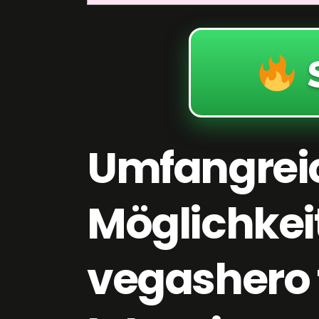
Umfangrei
Möglichkei
vegashero f