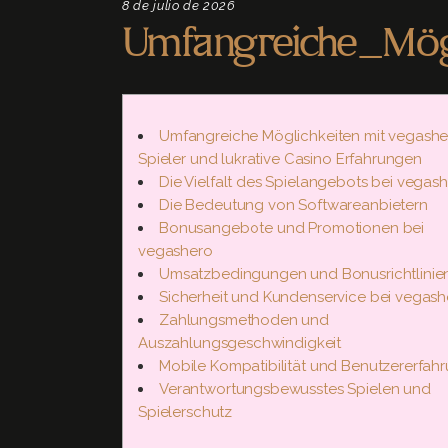
8 de julio de 2026
Umfangreiche_Mögl
Umfangreiche Möglichkeiten mit vegashe
Spieler und lukrative Casino Erfahrungen
Die Vielfalt des Spielangebots bei vegas
Die Bedeutung von Softwareanbietern
Bonusangebote und Promotionen bei
vegashero
Umsatzbedingungen und Bonusrichtlinie
Sicherheit und Kundenservice bei vegash
Zahlungsmethoden und
Auszahlungsgeschwindigkeit
Mobile Kompatibilität und Benutzererfah
Verantwortungsbewusstes Spielen und
Spielerschutz