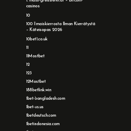
1. mass-greisslerei.at – bitcoin-
casinos
10
100 Ilmaiskierrosta Ilman Kierrätystä
– Käteisopas 2026
10bet1.co.uk
11
11Mostbet
12
123
12Mostbet
188betlink.win
1bet-bangladesh.com
1bet-us.us
1betdeutsch.com
1betindonesia.com