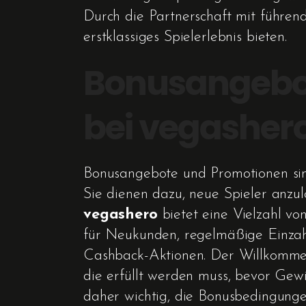
Durch die Partnerschaft mit führe
erstklassiges Spielerlebnis bieten.
Bonusangebo
bei vegasher
Bonusangebote und Promotionen sind
Sie dienen dazu, neue Spieler anz
vegashero
bietet eine Vielzahl v
für Neukunden, regelmäßige Einzahl
Cashback-Aktionen. Der Willkommen
die erfüllt werden muss, bevor Gew
daher wichtig, die Bonusbedingunge