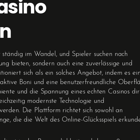
asino
en
t ständig im Wandel, und Spieler suchen nach
tung bieten, sondern auch eine zuverlässige und
tioniert sich als ein solches Angebot, indem es ei
traktive Boni und eine benutzerfreundliche Oberfl
biente und die Spannung eines echten Casinos dir
ichzeitig modernste Technologie und
werden. Die Plattform richtet sich sowohl an
nge, die die Welt des Online-Glücksspiels erkund