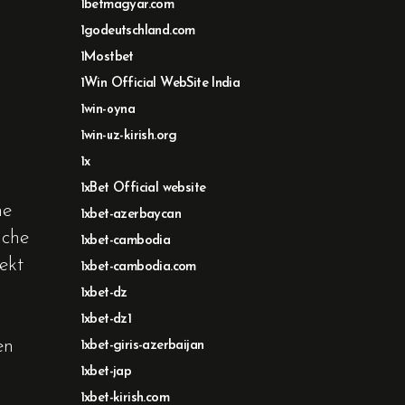
1betmagyar.com
1godeutschland.com
1Mostbet
1Win Official WebSite India
1win-oyna
1win-uz-kirish.org
1x
1xBet Official website
ne
1xbet-azerbaycan
äche
1xbet-cambodia
ekt
1xbet-cambodia.com
1xbet-dz
1xbet-dz1
en
1xbet-giris-azerbaijan
1xbet-jap
1xbet-kirish.com