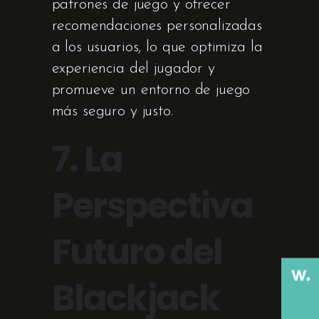
patrones de juego y ofrecer
recomendaciones personalizadas
a los usuarios, lo que optimiza la
experiencia del jugador y
promueve un entorno de juego
más seguro y justo.
7. La
Perspectiva
Futuro del
Blackjack