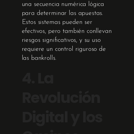
una secuencia numérica lógica
para determinar las apuestas.
Estos sistemas pueden ser
efectivos, pero también conllevan
riesgos significativos, y su uso
requiere un control riguroso de
las bankrolls.
4. La
Revolución
Digital y los