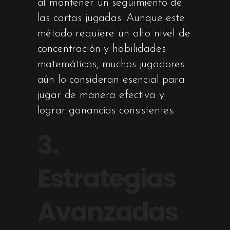
al mantener un seguimiento de
las cartas jugadas. Aunque este
método requiere un alto nivel de
concentración y habilidades
matemáticas, muchos jugadores
aún lo consideran esencial para
jugar de manera efectiva y
lograr ganancias consistentes.
3.
Estrategias
Avanzadas