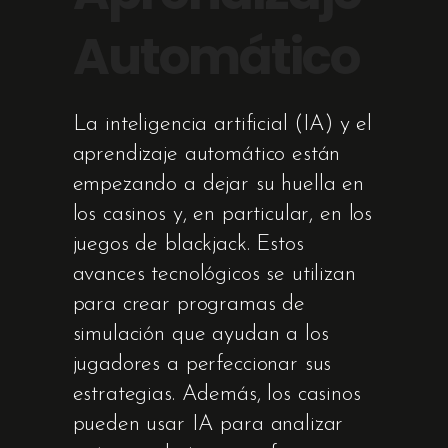
Automático
La inteligencia artificial (IA) y el
aprendizaje automático están
empezando a dejar su huella en
los casinos y, en particular, en los
juegos de blackjack. Estos
avances tecnológicos se utilizan
para crear programas de
simulación que ayudan a los
jugadores a perfeccionar sus
estrategias. Además, los casinos
pueden usar IA para analizar