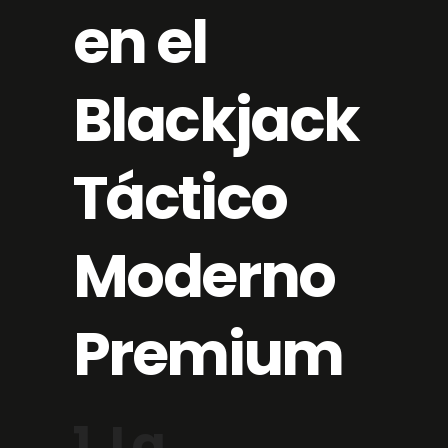
en el
Blackjack
Táctico
Moderno
Premium
1. La