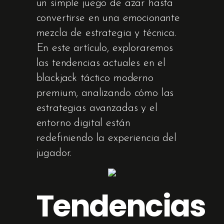
un simple juego de azar hasta
convertirse en una emocionante
mezcla de estrategia y técnica.
En este artículo, exploraremos
las tendencias actuales en el
blackjack táctico moderno
premium, analizando cómo las
estrategias avanzadas y el
entorno digital están
redefiniendo la experiencia del
jugador.
Tendencias