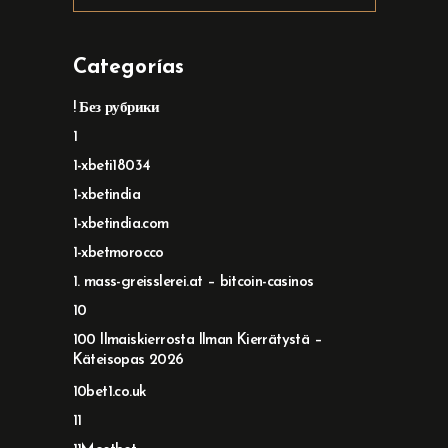
Categorías
! Без рубрики
1
1-xbeti18034
1-xbetindia
1-xbetindia.com
1-xbetmorocco
1. mass-greisslerei.at – bitcoin-casinos
10
100 Ilmaiskierrosta Ilman Kierrätystä –
Käteisopas 2026
10bet1.co.uk
11