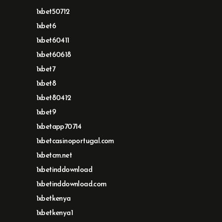
1xbet50712
1xbet6
1xbet60411
1xbet60618
1xbet7
1xbet8
1xbet80412
1xbet9
1xbetapp70714
1xbetcasinoportugal.com
1xbetcm.net
1xbetinddownload
1xbetinddownload.com
1xbetkenya
1xbetkenya1