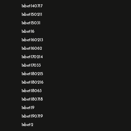
1xbet140717
1xbet150211
1xbet15031
1xbet16
1xbet160213
1xbet16062
1xbet170214
1xbet17033
1xbet180215
1xbet180216
1xbet18063
1xbet180718
1xbet19
1xbet190719
1xbet2