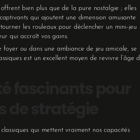
offrent bien plus que de la pure nostalgie ; elles
 captivants qui ajoutent une dimension amusante
 tourner les rouleaux pour déclencher un mini-jeu
eur qui accroît vos gains.
e foyer ou dans une ambiance de jeu amicale, se
ssiques est un excellent moyen de revivre l’âge d
té fascinants pour
s de stratégie
classiques qui mettent vraiment nos capacités