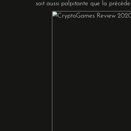
soit aussi palpitante que la précéde