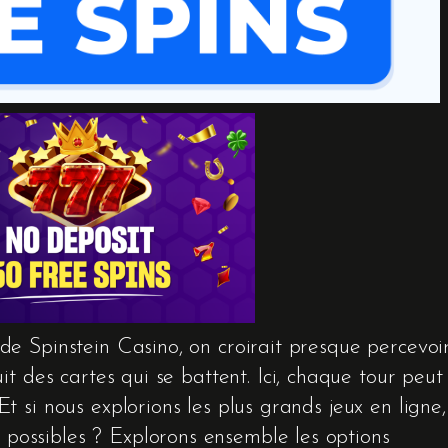
de Spinstein Casino, on croirait presque percevoir
uit des cartes qui se battent. Ici, chaque tour peut
t si nous explorions les plus grands jeux en ligne,
possibles ? Explorons ensemble les options