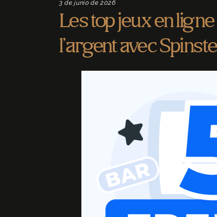
3 de junio de 2026
Les top jeux en lign
l’argent avec Spinst