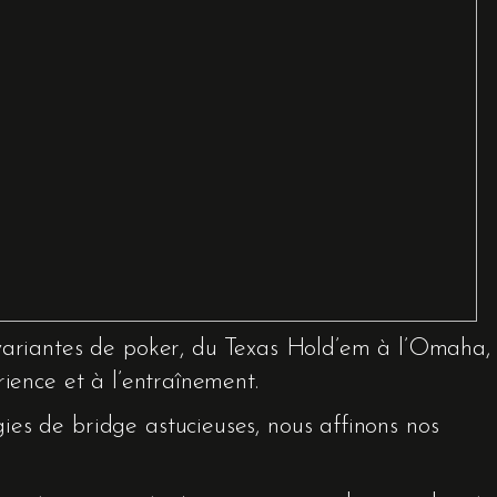
variantes de poker, du Texas Hold’em à l’Omaha, 
ience et à l’entraînement.
es de bridge astucieuses, nous affinons nos