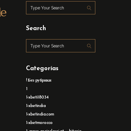
de
Search
Categorías
! Без рубрики
1
1-xbeti18034
1-xbetindia
1-xbetindia.com
1-xbetmorocco