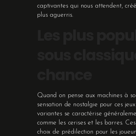
captivantes qui nous attendent, créé
plus aguerris.
Les plus popu
sous classiqu
chance
Quand on pense aux machines à sous
sensation de nostalgie pour ces jeux
variantes se caractérise généralem
comme les cerises et les barres. Ces
choix de prédilection pour les joue