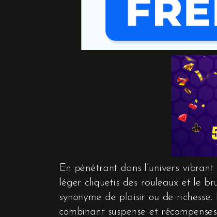
En pénétrant dans l’univers vibrant 
léger cliquetis des rouleaux et le br
synonyme de plaisir ou de richesse. E
combinant suspense et récompenses 