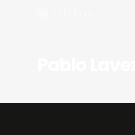
Pablo Lavez