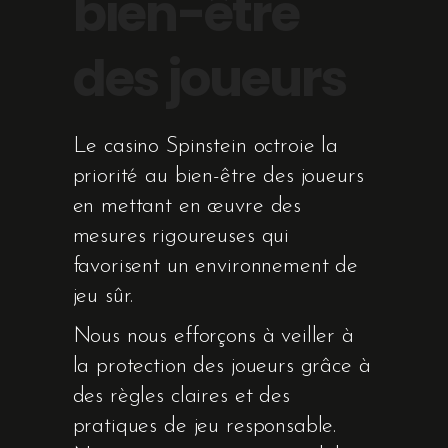
bien-être
des joueurs
Le casino Spinstein octroie la
priorité au bien-être des joueurs
en mettant en œuvre des
mesures rigoureuses qui
favorisent un environnement de
jeu sûr.
Nous nous efforçons à veiller à
la protection des joueurs grâce à
des règles claires et des
pratiques de jeu responsable.