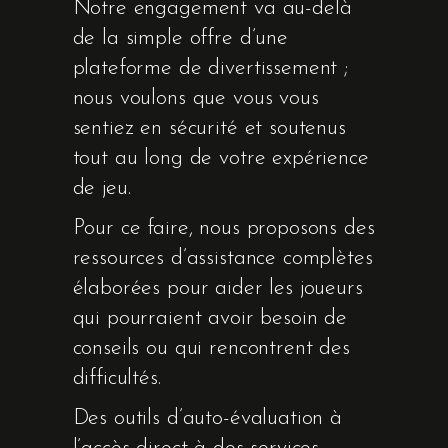
Notre engagement va au-delà
de la simple offre d’une
plateforme de divertissement ;
nous voulons que vous vous
sentiez en sécurité et soutenus
tout au long de votre expérience
de jeu.
Pour ce faire, nous proposons des
ressources d’assistance complètes
élaborées pour aider les joueurs
qui pourraient avoir besoin de
conseils ou qui rencontrent des
difficultés.
Des outils d’auto-évaluation à