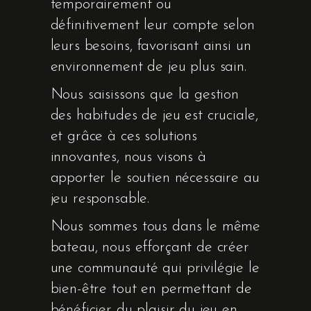
temporairement ou
définitivement leur compte selon
leurs besoins, favorisant ainsi un
environnement de jeu plus sain.
Nous saisissons que la gestion
des habitudes de jeu est cruciale,
et grâce à ces solutions
innovantes, nous visons à
apporter le soutien nécessaire au
jeu responsable.
Nous sommes tous dans le même
bateau, nous efforçant de créer
une communauté qui privilégie le
bien-être tout en permettant de
bénéficier du plaisir du jeu en