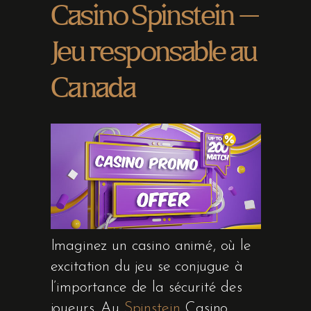
Casino Spinstein –
Jeu responsable au
Canada
Imaginez un casino animé, où le
excitation du jeu se conjugue à
l’importance de la sécurité des
joueurs. Au
Spinstein
Casino,