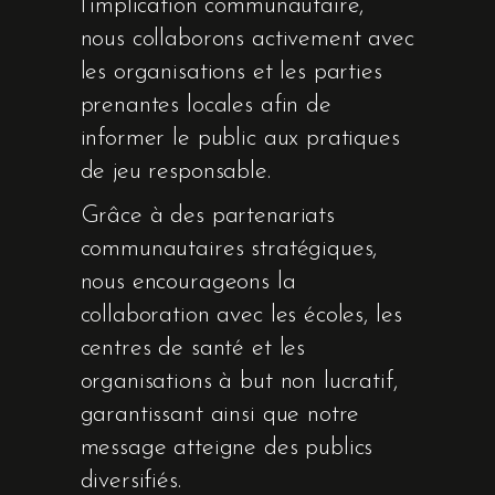
l’implication communautaire,
nous collaborons activement avec
les organisations et les parties
prenantes locales afin de
informer le public aux pratiques
de jeu responsable.
Grâce à des partenariats
communautaires stratégiques,
nous encourageons la
collaboration avec les écoles, les
centres de santé et les
organisations à but non lucratif,
garantissant ainsi que notre
message atteigne des publics
diversifiés.