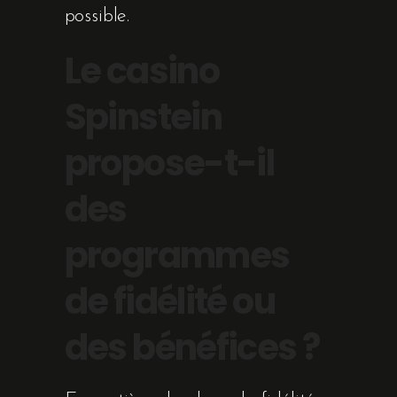
possible.
Le casino
Spinstein
propose-t-il
des
programmes
de fidélité ou
des bénéfices ?