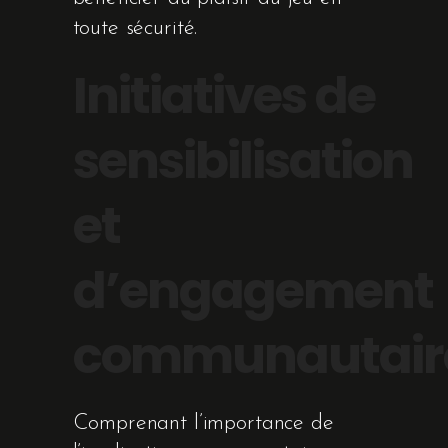
toute sécurité.
Initiatives de
sensibilisation
et
d’engagement
communautair
Comprenant l’importance de