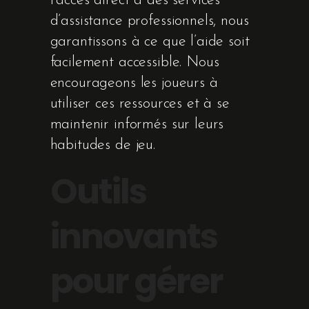
l’accès direct à des services
d’assistance professionnels, nous
garantissons à ce que l’aide soit
facilement accessible. Nous
encourageons les joueurs à
utiliser ces ressources et à se
maintenir informés sur leurs
habitudes de jeu.
Outils
innovants
pour gérer