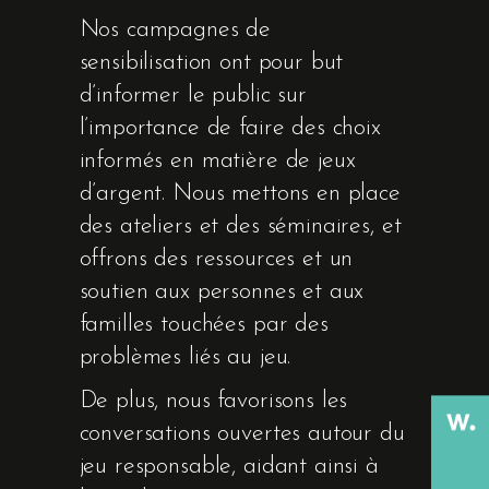
Nos campagnes de
sensibilisation ont pour but
d’informer le public sur
l’importance de faire des choix
informés en matière de jeux
d’argent. Nous mettons en place
des ateliers et des séminaires, et
offrons des ressources et un
soutien aux personnes et aux
familles touchées par des
problèmes liés au jeu.
De plus, nous favorisons les
conversations ouvertes autour du
jeu responsable, aidant ainsi à