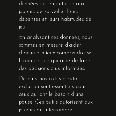
données de jeu autorise aux
joueurs de surveiller leurs
dépenses et leurs habitudes de
jeu.
En analysant ces données, nous
sommes en mesure d’aider
chacun à mieux comprendre ses
habitudes, ce qui aide de faire
des décisions plus informées.
De plus, nos outils d’auto-
exclusion sont essentiels pour
ceux qui ont le besoin d’une
pause. Ces outils autorisent aux
joueurs de interrompre