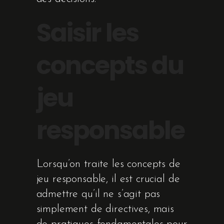
Saisir les
concepts du
jeu
responsable
Lorsqu’on traite les concepts de
jeu responsable, il est crucial de
admettre qu’il ne s’agit pas
simplement de directives, mais