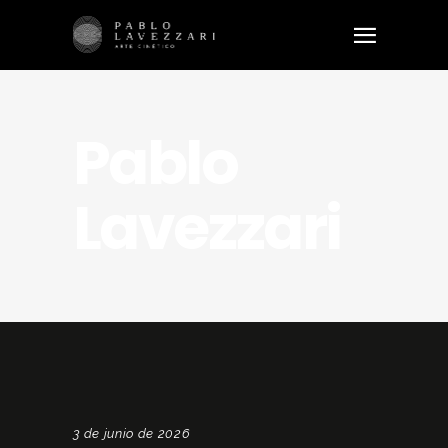
Pablo
Lavezzari
3 de junio de 2026