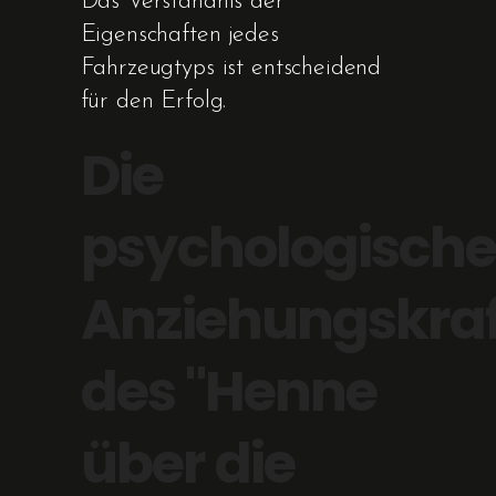
Das Verständnis der
Eigenschaften jedes
Fahrzeugtyps ist entscheidend
für den Erfolg.
Die
psychologische
Anziehungskraf
des "Henne
über die