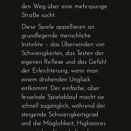
den Weg über eine mehrspurige
Straße sucht.
Diese Spiele appellieren an
grundlegende menschliche
Instinkte – das Überwinden von
Schwierigkeiten, das Testen der
eigenen Reflexe und das Gefühl
der Erleichterung, wenn man
einem drohenden Unglück
entkommt. Der einfache, aber
fesselnde Spielablauf macht sie
schnell zugänglich, während der
steigende Schwierigkeitsgrad
und die Möglichkeit, Highscores