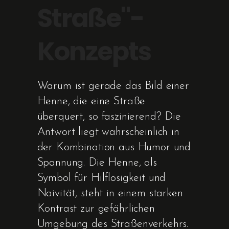
Straße"-
Konzepts
Warum ist gerade das Bild einer
Henne, die eine Straße
überquert, so faszinierend? Die
Antwort liegt wahrscheinlich in
der Kombination aus Humor und
Spannung. Die Henne, als
Symbol für Hilflosigkeit und
Naivität, steht in einem starken
Kontrast zur gefährlichen
Umgebung des Straßenverkehrs.