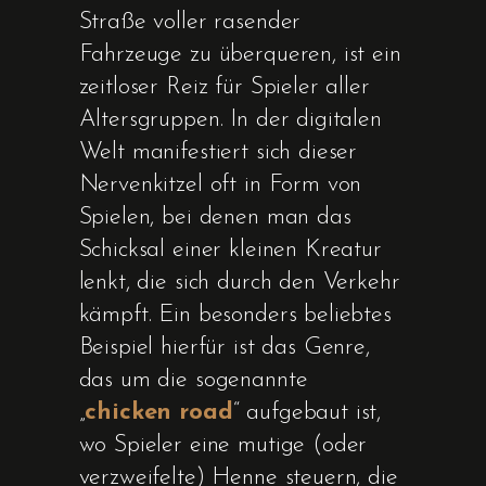
Straße voller rasender
Fahrzeuge zu überqueren, ist ein
zeitloser Reiz für Spieler aller
Altersgruppen. In der digitalen
Welt manifestiert sich dieser
Nervenkitzel oft in Form von
Spielen, bei denen man das
Schicksal einer kleinen Kreatur
lenkt, die sich durch den Verkehr
kämpft. Ein besonders beliebtes
Beispiel hierfür ist das Genre,
das um die sogenannte
„
chicken road
“ aufgebaut ist,
wo Spieler eine mutige (oder
verzweifelte) Henne steuern, die