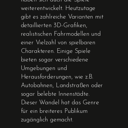
weiterentwickelt. Heutzutage
gibt es zahlreiche Varianten mit
detaillierten 3D-Grafiken,
realistischen Fahrmodellen und
einer Vielzahl von spielbaren
Charakteren. Einige Spiele
bieten sogar verschiedene
Umgebungen und
Herausforderungen, wie z.B.
Autobahnen, Landstraßen oder
sogar belebte Innenstädte.
Dieser Wandel hat das Genre
für ein breiteres Publikum
zugänglich gemacht.