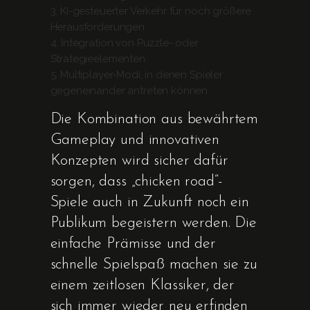
KI-gesteuerter Verkehr für noch größere
Herausforderungen.
Integration von Puzzle- oder
Strategieelementen.
Multiplayer-Modi, in denen Spieler
gegeneinander antreten können.
Die Kombination aus bewährtem
Gameplay und innovativen
Konzepten wird sicher dafür
sorgen, dass „chicken road“-
Spiele auch in Zukunft noch ein
Publikum begeistern werden. Die
einfache Prämisse und der
schnelle Spielspaß machen sie zu
einem zeitlosen Klassiker, der
sich immer wieder neu erfinden