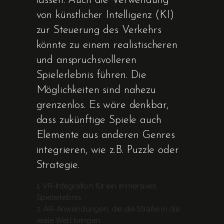
lassen. Auch die Verwendung
von künstlicher Intelligenz (KI)
zur Steuerung des Verkehrs
könnte zu einem realistischeren
und anspruchsvolleren
Spielerlebnis führen. Die
Möglichkeiten sind nahezu
grenzenlos. Es wäre denkbar,
dass zukünftige Spiele auch
Elemente aus anderen Genres
integrieren, wie z.B. Puzzle oder
Strategie.
VR-Integration für ein immersives
Spielerlebnis.
AR-Anwendungen, die die Straße in die
reale Welt bringen.