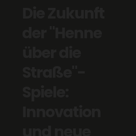
Die Zukunft
der "Henne
über die
Straße"-
Spiele:
Innovation
und neue