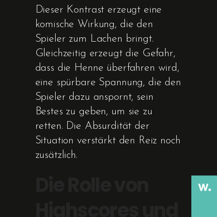
Dieser Kontrast erzeugt eine
komische Wirkung, die den
Spieler zum Lachen bringt.
Gleichzeitig erzeugt die Gefahr,
dass die Henne überfahren wird,
eine spürbare Spannung, die den
Spieler dazu anspornt, sein
Bestes zu geben, um sie zu
retten. Die Absurdität der
Situation verstärkt den Reiz noch
zusätzlich.
Die Rolle von
Highscores und