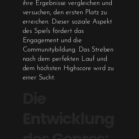
ihre Ergebnisse vergleichen und
versuchen, den ersten Platz zu
erreichen. Dieser soziale Aspekt
des Spiels fördert das
Engagement und die
Communitybildung. Das Streben
nach dem perfekten Lauf und
dem höchsten Highscore wird zu
einer Sucht.
Die
Entwicklung