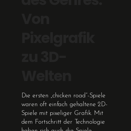
des Genres:
Von
Pixelgrafik
zu 3D-
Welten
Die ersten „chicken road“-Spiele
waren oft einfach gehaltene 2D-
Spiele mit pixeliger Grafik. Mit
dem Fortschritt der Technologie
haben sich auch die Spiele