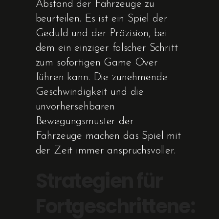
Abstand der Fahrzeuge zu
beurteilen. Es ist ein Spiel der
Geduld und der Präzision, bei
dem ein einziger falscher Schritt
zum sofortigen Game Over
führen kann. Die zunehmende
Geschwindigkeit und die
unvorhersehbaren
Bewegungsmuster der
Fahrzeuge machen das Spiel mit
der Zeit immer anspruchsvoller.
Strategien für
Fortgeschrittene: