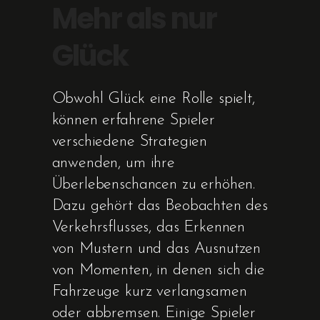
Mehr als nur
Glück
Obwohl Glück eine Rolle spielt,
können erfahrene Spieler
verschiedene Strategien
anwenden, um ihre
Überlebenschancen zu erhöhen.
Dazu gehört das Beobachten des
Verkehrsflusses, das Erkennen
von Mustern und das Ausnutzen
von Momenten, in denen sich die
Fahrzeuge kurz verlangsamen
oder abbremsen. Einige Spieler