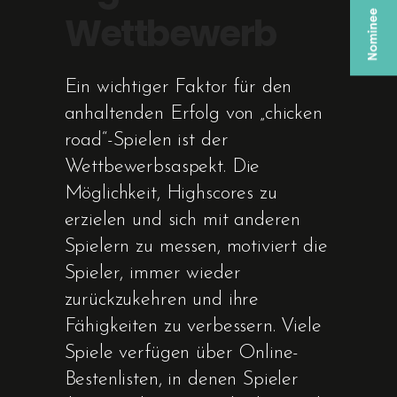
Wettbewerb
Ein wichtiger Faktor für den
anhaltenden Erfolg von „chicken
road“-Spielen ist der
Wettbewerbsaspekt. Die
Möglichkeit, Highscores zu
erzielen und sich mit anderen
Spielern zu messen, motiviert die
Spieler, immer wieder
zurückzukehren und ihre
Fähigkeiten zu verbessern. Viele
Spiele verfügen über Online-
Bestenlisten, in denen Spieler