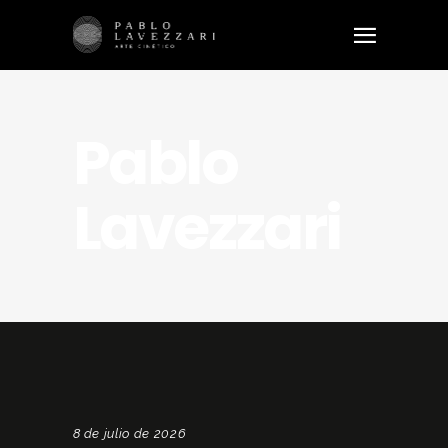
Pablo
Lavezzari
8 de julio de 2026