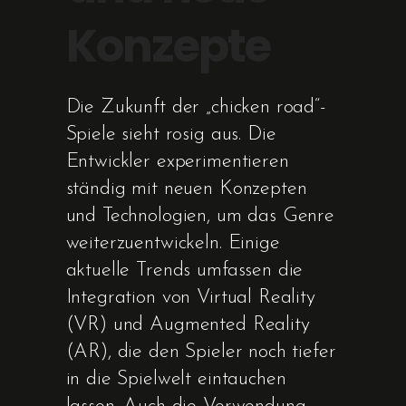
Konzepte
Die Zukunft der „chicken road“-
Spiele sieht rosig aus. Die
Entwickler experimentieren
ständig mit neuen Konzepten
und Technologien, um das Genre
weiterzuentwickeln. Einige
aktuelle Trends umfassen die
Integration von Virtual Reality
(VR) und Augmented Reality
(AR), die den Spieler noch tiefer
in die Spielwelt eintauchen