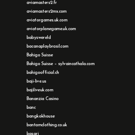
aviamasters2.fr
aviamasters2mx.com
aviatorgames.uk.com
aviatorplanegame.uk.com
babyswereld
bacanaplaybrasil.com
Bahigo Suisse
Bahigo Suisse – sylvaincathala.com
bahigoofficial.ch
baji-live.us
bajiliveuk.com
Bananzia Casino
banc
bangkokhouse
bantamclothing.co.uk
basari