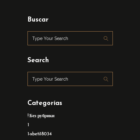
Buscar
Search
Categorías
! Без рубрики
1
1-xbeti18034