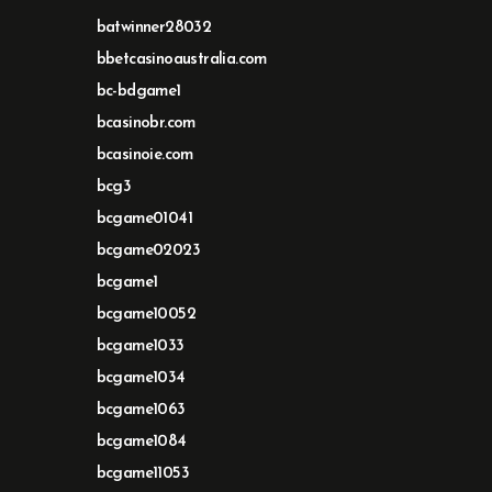
batwinner28032
bbetcasinoaustralia.com
bc-bdgame1
bcasinobr.com
bcasinoie.com
bcg3
bcgame01041
bcgame02023
bcgame1
bcgame10052
bcgame1033
bcgame1034
bcgame1063
bcgame1084
bcgame11053