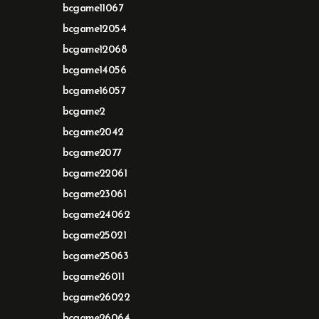
bcgame11067
bcgame12054
bcgame12068
bcgame14056
bcgame16057
bcgame2
bcgame2042
bcgame2077
bcgame22061
bcgame23061
bcgame24062
bcgame25021
bcgame25063
bcgame26011
bcgame26022
bcgame26064