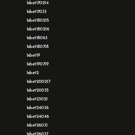
1xbet170214
1xbet17033
1xbet180215
1xbet180216
1xbet18063
1xbet180718
1xbet19
1xbet190719
1xbet2
1xbet200217
1xbet20035
1xbet23021
1xbet24036
1xbet24046
1xbet26031
1xbet26037