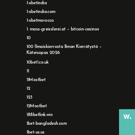
1-xbetindia
1-xbetindia.com
1-xbetmorocco
1. mass-greisslerei.at – bitcoin-casinos
10
100 Ilmaiskierrosta Ilman Kierrätystä –
Käteisopas 2026
10bet1.co.uk
11
11Mostbet
12
123
12Mostbet
188betlink.win
1bet-bangladesh.com
1bet-us.us