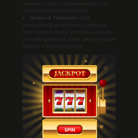
rendendo il gioco più piacevole per chi
cerca un’esperienza autentica.
Varietà di Tematiche:
Molti
sviluppatori di giochi hanno creato slot
retrò con temi diversi, offrendo ai giocatori
una vasta gamma di scelte, dalle avventure
d’azione a storie romantiche.