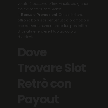
volatilità possono offrire vincite più grandi
ma meno frequentemente.
Bonus e Promozioni:
Cerca slot che
offrono bonus di benvenuto o promozioni
che possono aumentare le tue possibilità
di vincita e rendere il tuo gioco più
divertente.
Dove
Trovare Slot
Retrò con
Payout