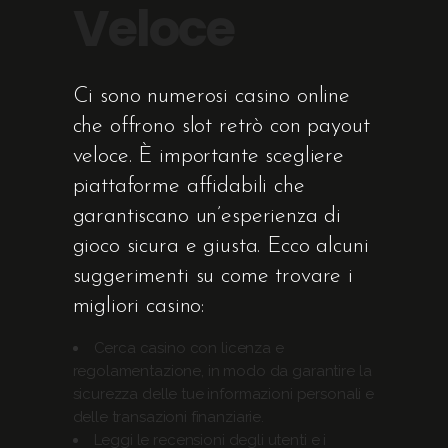
Veloce
Ci sono numerosi casino online
che offrono slot retrò con payout
veloce. È importante scegliere
piattaforme affidabili che
garantiscano un’esperienza di
gioco sicura e giusta. Ecco alcuni
suggerimenti su come trovare i
migliori casino:
Cerca casino con licenza e
regolamentazione, in modo da garantire la
sicurezza delle tue informazioni personali e
delle transazioni finanziarie.
Leggi le recensioni degli utenti e i