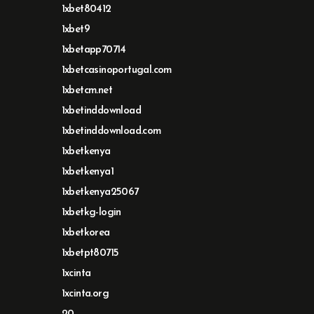
1xbet80412
1xbet9
1xbetapp70714
1xbetcasinoportugal.com
1xbetcm.net
1xbetinddownload
1xbetinddownload.com
1xbetkenya
1xbetkenya1
1xbetkenya25067
1xbetkg-login
1xbetkorea
1xbetpt80715
1xcinta
1xcinta.org