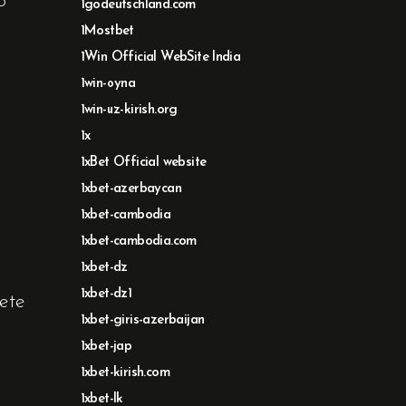
o
1godeutschland.com
1Mostbet
1Win Official WebSite India
1win-oyna
1win-uz-kirish.org
1x
1xBet Official website
1xbet-azerbaycan
1xbet-cambodia
1xbet-cambodia.com
1xbet-dz
1xbet-dz1
rete
1xbet-giris-azerbaijan
1xbet-jap
1xbet-kirish.com
1xbet-lk