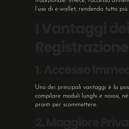
tradizionale. Invece, l’accesso avvi
l’uso di e-wallet, rendendo tutto più 
I Vantaggi de
Registrazione
1. Accesso Imme
Uno dei principali vantaggi è la poss
compilare moduli lunghi e noiosi, né
pronti per scommettere.
2. Maggiore Priv