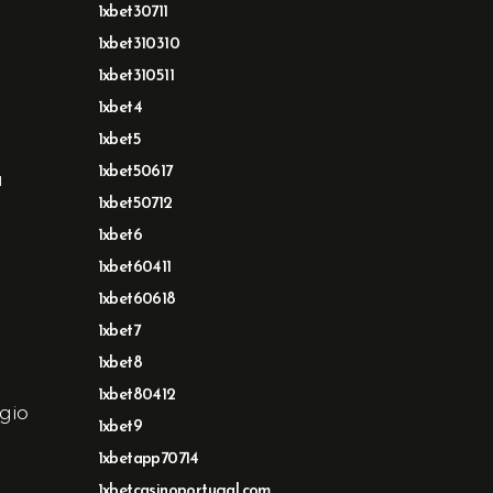
1xbet30711
1xbet310310
1xbet310511
1xbet4
1xbet5
1xbet50617
à
1xbet50712
1xbet6
1xbet60411
1xbet60618
1xbet7
1xbet8
1xbet80412
gio
1xbet9
1xbetapp70714
1xbetcasinoportugal.com