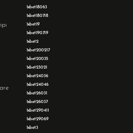
1xbet18063
1xbet180718
ipi
1xbet19
1xbet190719
1xbet2
1xbet200217
1xbet20035
1xbet23021
1xbet24036
1xbet24046
vare
1xbet26031
1xbet26037
1xbet290411
1xbet29069
1xbet3