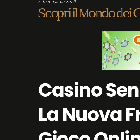
7 de mayo de 2026
Scopri il Mondo dei
Casino Sen
La Nuova Fr
Gioco Onli