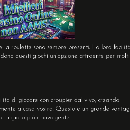
e la roulette sono sempre presenti. La loro facilit
endono questi giochi un’opzione attraente per molti
ilità di giocare con croupier dal vivo, creando
tamente a casa vostra. Questo è un grande vantag
 di gioco più coinvolgente.