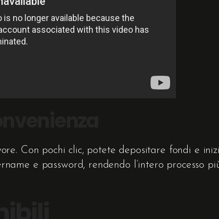
Convenienza
ore. Con pochi clic, potete depositare fondi e iniz
ername e password, rendendo l’intero processo pi
ibili