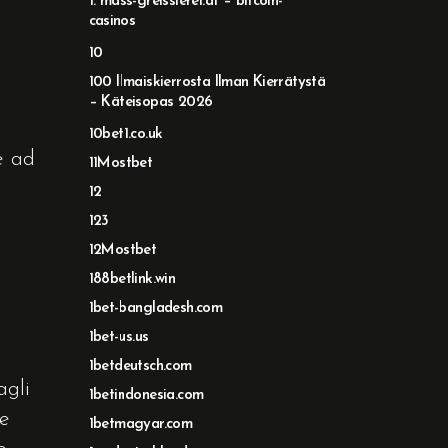
1. mass-greisslerei.at – bitcoin-
casinos
10
100 Ilmaiskierrosta Ilman Kierrätystä
– Käteisopas 2026
10bet1.co.uk
e ad
11Mostbet
12
123
12Mostbet
188betlink.win
1bet-bangladesh.com
1bet-us.us
1betdeutsch.com
agli
1betindonesia.com
ne
1betmagyar.com