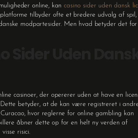
emuligheder online, kan
casino sider uden dansk li
 platforme tilbyder ofte et bredere udvalg af spil,
danske modpartesider. Men hvad betyder det for
no Sider Uden Dans
nline casinoer, der opererer uden at have en licen
Dette betyder, at de kan være registreret i andr
 Curacao, hvor reglerne for online gambling kan
llere åbner dette op for en helt ny verden af
sse risici.