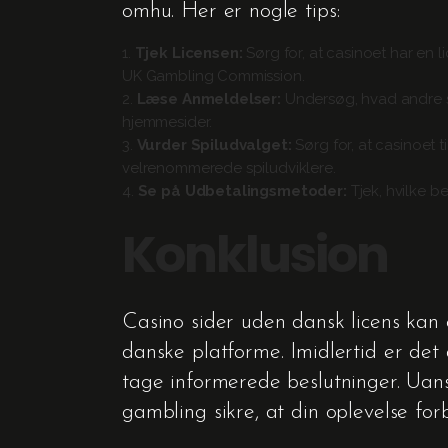
omhu. Her er nogle tips:
Tjek Licensen:
Sørg for, at casinoet har en 
UK Gambling Commission.
Læse Anmeldelser:
Undersøg, hvad andre sp
hjemmesider.
Vurder Spiludvalget:
Sørg for, at casinoet t
velrenommerede spiludviklere.
Se på Udbetalingsmetoder:
Tjek, hvilke b
Konklusion
Casino sider uden dansk licens kan o
danske platforme. Imidlertid er det
tage informerede beslutninger. Uanset
gambling sikre, at din oplevelse for