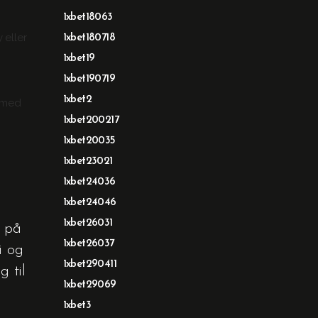
1xbet18063
 eller
1xbet180718
1xbet19
1xbet190719
1xbet2
r med
1xbet200217
1xbet20035
1xbet23021
1xbet24036
1xbet24046
1xbet26031
e på
1xbet26037
i og
1xbet290411
g til
1xbet29069
1xbet3