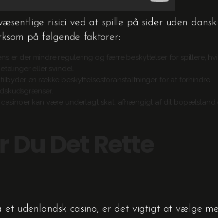
æsentlige risici ved at spille på sider uden dansk
rksom på følgende faktorer:
s er der mindre regulering og færre beskyttelser for spillere, hvi
talinger eller svindel.
ilbyder en række beskyttelsesforanstaltninger for at forhindre
indskudsgrænser.
 casinoer kan være underlagt skat, afhængigt af dit bopælsland
 Du Det Rette
på et udenlandsk casino, er det vigtigt at vælge m