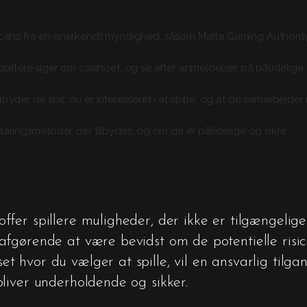
licens fra en anerkendt myndighed, såsom Malta Gaming Authority
illere siger om casinoet, og se efter anmeldelser på pålidelige
ilbyder de spil, du er interesseret i at spille, og at de samarbejde
etalingsmetoder der tilbydes, og om de er pålidelige og sikre.
ffer spillere muligheder, der ikke er tilgængelig
 afgørende at være bevidst om de potentielle risic
 hvor du vælger at spille, vil en ansvarlig tilgan
bliver underholdende og sikker.