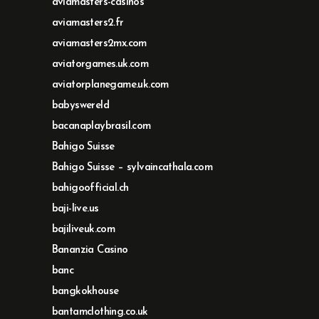
aviamasters-casinos
aviamasters2.fr
aviamasters2mx.com
aviatorgames.uk.com
aviatorplanegame.uk.com
babyswereld
bacanaplaybrasil.com
Bahigo Suisse
Bahigo Suisse – sylvaincathala.com
bahigoofficial.ch
baji-live.us
bajiliveuk.com
Bananzia Casino
banc
bangkokhouse
bantamclothing.co.uk