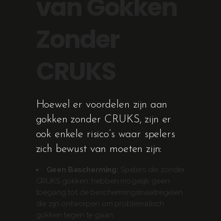
van Gokken
Zonder
CRUKS
Hoewel er voordelen zijn aan
gokken zonder CRUKS, zijn er
ook enkele risico’s waar spelers
zich bewust van moeten zijn:
Geen Bescherming:
Spelers die zonder
CRUKS gokken, hebben mogelijk geen
toegang tot de beschermingsmaatregelen
die zijn ontworpen om problematisch
gokken tegen te gaan.