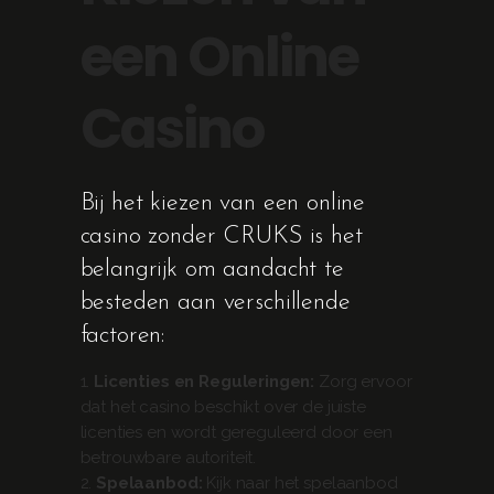
een Online
Casino
Bij het kiezen van een online
casino zonder CRUKS is het
belangrijk om aandacht te
besteden aan verschillende
factoren:
Licenties en Reguleringen:
Zorg ervoor
dat het casino beschikt over de juiste
licenties en wordt gereguleerd door een
betrouwbare autoriteit.
Spelaanbod:
Kijk naar het spelaanbod