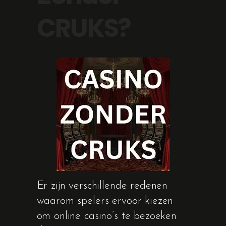
CRUKS?
Er zijn verschillende redenen
waarom spelers ervoor kiezen
om online casino’s te bezoeken