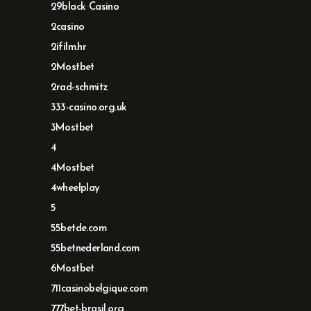
29black Casino
2casino
2ifilm.hr
2Mostbet
2rad-schmitz
333-casino.org.uk
3Mostbet
4
4Mostbet
4wheelplay
5
55betde.com
55betnederland.com
6Mostbet
711casinobelgique.com
777bet-brasil.org