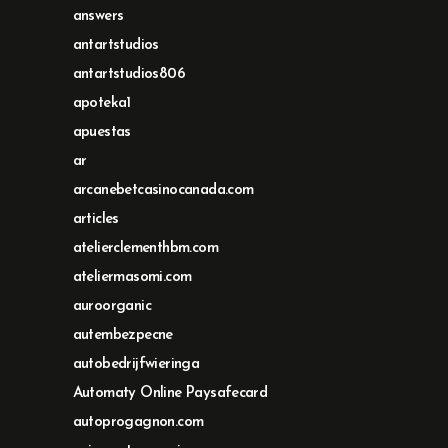
answers
antartstudios
antartstudios806
apoteka1
apuestas
ar
arcanebetcasinocanada.com
articles
atelierclementhbm.com
ateliermasomi.com
auroorganic
autembezpecne
autobedrijfwieringa
Automaty Online Paysafecard
autoprogagnon.com