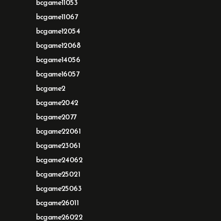
bcgame11053
bcgame11067
bcgame12054
bcgame12068
bcgame14056
bcgame16057
bcgame2
bcgame2042
bcgame2077
bcgame22061
bcgame23061
bcgame24062
bcgame25021
bcgame25063
bcgame26011
bcgame26022