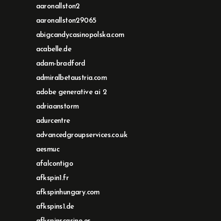
aaronallston2
aaronallston29065
abigcandycasinopolska.com
acabelle.de
adam-bradford
admiralbetaustria.com
adobe generative ai 2
adriaanstorm
adurcentre
advancedgroupservices.co.uk
aesmuc
afalcontigo
afkspin1.fr
afkspinhungary.com
afkspins1.de