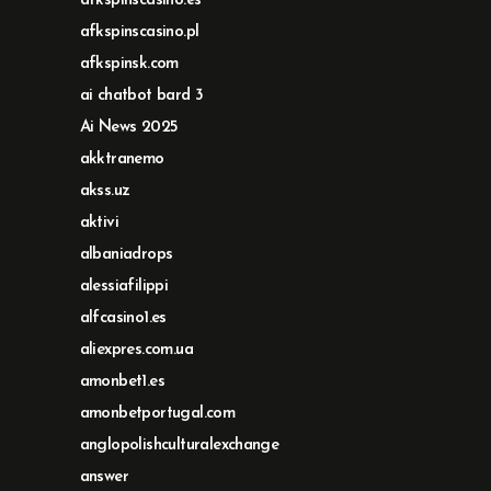
afkspinscasino.es
afkspinscasino.pl
afkspinsk.com
ai chatbot bard 3
Ai News 2025
akktranemo
akss.uz
aktivi
albaniadrops
alessiafilippi
alfcasino1.es
aliexpres.com.ua
amonbet1.es
amonbetportugal.com
anglopolishculturalexchange
answer