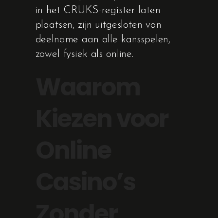
in het CRUKS-register laten
plaatsen, zijn uitgesloten van
deelname aan alle kansspelen,
zowel fysiek als online.
Waarom
Kiezen voor
Online
Casino’s
Zonder