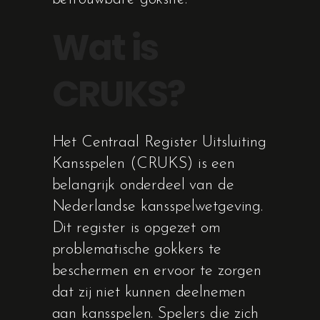
Wat is
CRUKS?
Het Centraal Register Uitsluiting
Kansspelen (CRUKS) is een
belangrijk onderdeel van de
Nederlandse kansspelwetgeving.
Dit register is opgezet om
problematische gokkers te
beschermen en ervoor te zorgen
dat zij niet kunnen deelnemen
aan kansspelen. Spelers die zich