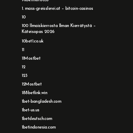
1-xbetmorocco
1. mass-greisslerei.at – bitcoin-casinos
10
100 Ilmaiskierrosta Ilman Kierrätystä –
Käteisopas 2026
10bet1.co.uk
11
11Mostbet
12
123
12Mostbet
188betlink.win
1bet-bangladesh.com
1bet-us.us
1betdeutsch.com
1betindonesia.com