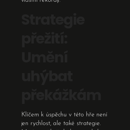
vlastní rekordy.
Strategie
přežití:
Umění
uhýbat
překážkám
Klíčem k úspěchu v této hře není
jen rychlost, ale také strategie.