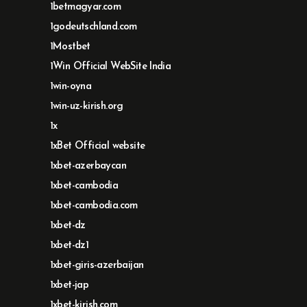
1betmagyar.com
1godeutschland.com
1Mostbet
1Win Official WebSite India
1win-oyna
1win-uz-kirish.org
1x
1xBet Official website
1xbet-azerbaycan
1xbet-cambodia
1xbet-cambodia.com
1xbet-dz
1xbet-dz1
1xbet-giris-azerbaijan
1xbet-jap
1xbet-kirish.com