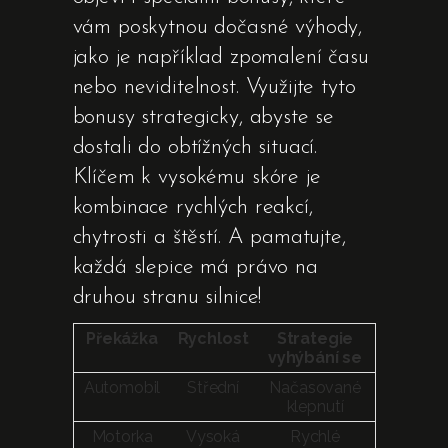
vám poskytnou dočasné výhody,
jako je například zpomalení času
nebo neviditelnost. Využijte tyto
bonusy strategicky, abyste se
dostali do obtížných situací.
Klíčem k vysokému skóre je
kombinace rychlých reakcí,
chytrosti a štěstí. A pamatujte,
každá slepice má právo na
druhou stranu silnice!
Překážka
Rychlost
Strategie
vyhýbání se
Automobil
Střední
Načasované
klepnutí
Motorka
Vysoká
Rychlé