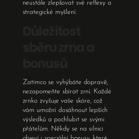
neustále zlepšovat své reflexy a
strategické myšlení.
Důležitost
sběru zrna a
bonusů
Zatímco se vyhýbáte dopravě,
nezapomeňte sbírat zrní. Každé
zrnko zvyšuje vaše skóre, což
vám umožní dosáhnout lepších
výsledků a pochlubit se svými
přátelům. Někdy se na silnici
objeví i speciální bonusy, které