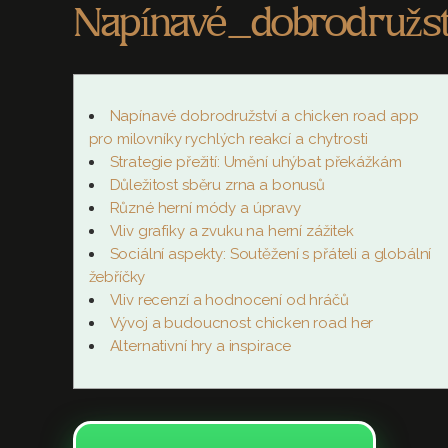
Napínavé_dobrodružs
Napínavé dobrodružství a chicken road app
pro milovníky rychlých reakcí a chytrosti
Strategie přežití: Umění uhýbat překážkám
Důležitost sběru zrna a bonusů
Různé herní módy a úpravy
Vliv grafiky a zvuku na herní zážitek
Sociální aspekty: Soutěžení s přáteli a globální
žebříčky
Vliv recenzí a hodnocení od hráčů
Vývoj a budoucnost chicken road her
Alternativní hry a inspirace