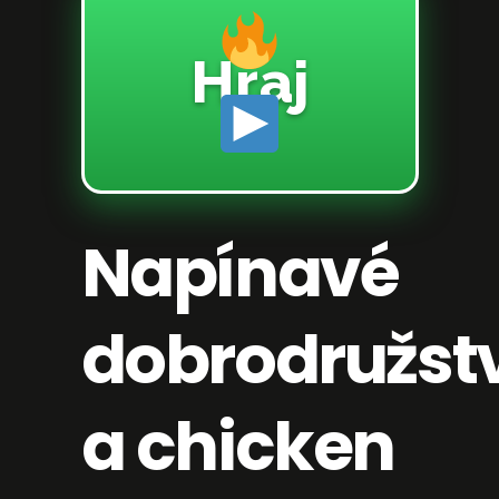
Hraj
Napínavé
dobrodružst
a chicken