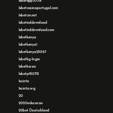
1xbetapp70714
1xbetcasinoportugal.com
1xbetcm.net
1xbetinddownload
1xbetinddownload.com
1xbetkenya
1xbetkenya1
1xbetkenya25067
1xbetkg-login
1xbetkorea
1xbetpt80715
1xcinta
1xcinta.org
20
2020educacao
20bet Deutschland