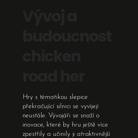
Vývoj a
budoucnost
chicken
road her
Hry s tématikou slepice
překračující silnici se vyvíjejí
neustále. Vývojáři se snaží o
inovace, které by hru ještě více
zpestřily a učinily ji atraktivnější