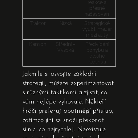
reakce a
přesné
načasování
Traktor
Nízká
Strategické
využití mezer
mezi auty
Kamion
Střední –
Předvídání
Vysoká
pohybu a
dlouhé
klepnutí
Jakmile si osvojíte základní
strategii, můžete experimentovat
s různými taktikami a zjistit, co
vám nejlépe vyhovuje. Někteří
hráči preferují opatrnější přístup,
zatímco jiní se snaží překonat
silnici co nejrychleji. Neexistuje