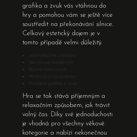
grafika a zvuk vás vtáhnou do
hry a pomohou vám se ještě více
soustředit na překonávání silnice.
Celkový estetický dojem je v
tomto případě velmi důležitý.
Jednoduché ovládání
Návyková hratelnost
Různé herní módy
Možnost přizpůsobení
Poutavá grafika a zvuk
Hra se tak stává příjemným a
relaxačním způsobem, jak trávit
volný čas. Díky své jednoduchosti
je vhodná pro všechny věkové
kategorie a nabízí nekonečnou