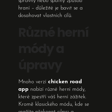
správný nebo špatný způsob
hraní – důležité je bavit se a
dosahovat vlastních cílů.
Různé herní
módy a
úpravy
Mnoho verzí
chicken road
app
nabízí různé herní módy,
které zpestří váš herní zážitek.
Kromě klasického módu, kde se
snažíte překonat silnici a