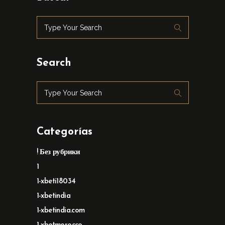
Search
Categorías
! Без рубрики
1
1-xbeti18034
1-xbetindia
1-xbetindia.com