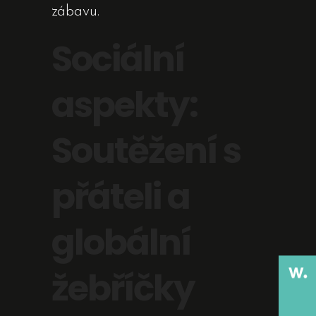
zábavu.
Sociální
aspekty:
Soutěžení s
přáteli a
globální
žebříčky