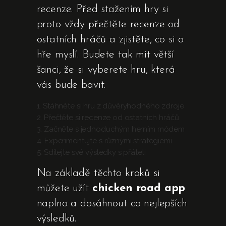
recenze. Před stažením hry si
proto vždy přečtěte recenze od
ostatních hráčů a zjistěte, co si o
hře myslí. Budete tak mít větší
šanci, že si vyberete hru, která
vás bude bavit.
Stáhněte si hru z důvěryhodného zdroje
Přečtěte si recenze od ostatních hráčů
Začněte s jednoduchým herním módem
Experimentujte s různými strategiemi
Sdílejte své výsledky s přáteli
Na základě těchto kroků si
můžete užít
chicken road app
naplno a dosáhnout co nejlepších
výsledků.