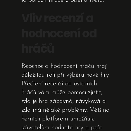
to porazit hráče z celého světa.
Vliv recenzí a
hodnocení od
hráčů
Recenze a hodnocení hráčů hrají
důležitou roli při výběru nové hry.
Přečtení recenzí od ostatních
hráčů vám může pomoci zjistit,
zda je hra zábavná, návyková a
zda má nějaké problémy. Většina
herních platforem umožňuje
uživatelům hodnotit hry a psát