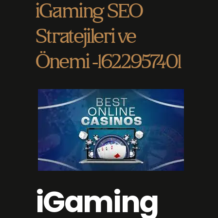
iGaming SEO
Stratejileri ve
Önemi -1622957401
iGaming