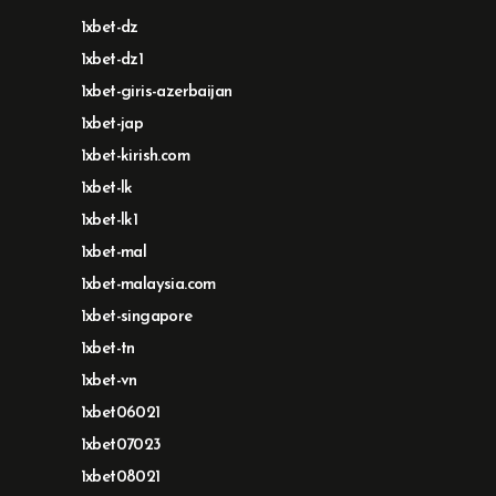
1xbet-dz
1xbet-dz1
1xbet-giris-azerbaijan
1xbet-jap
1xbet-kirish.com
1xbet-lk
1xbet-lk1
1xbet-mal
1xbet-malaysia.com
1xbet-singapore
1xbet-tn
1xbet-vn
1xbet06021
1xbet07023
1xbet08021