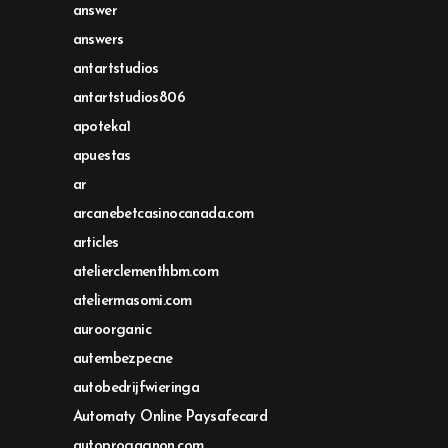
answer
answers
antartstudios
antartstudios806
apoteka1
apuestas
ar
arcanebetcasinocanada.com
articles
atelierclementhbm.com
ateliermasomi.com
auroorganic
autembezpecne
autobedrijfwieringa
Automaty Online Paysafecard
autoprogagnon.com