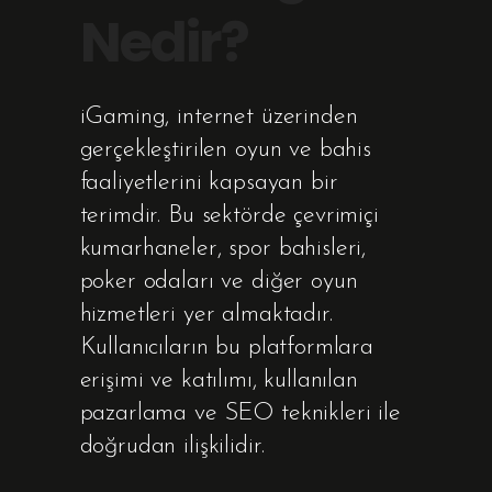
Nedir?
iGaming, internet üzerinden
gerçekleştirilen oyun ve bahis
faaliyetlerini kapsayan bir
terimdir. Bu sektörde çevrimiçi
kumarhaneler, spor bahisleri,
poker odaları ve diğer oyun
hizmetleri yer almaktadır.
Kullanıcıların bu platformlara
erişimi ve katılımı, kullanılan
pazarlama ve SEO teknikleri ile
doğrudan ilişkilidir.