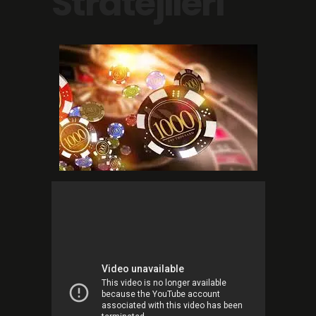
Stratejileri