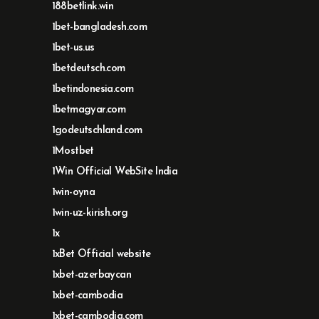
188betlink.win
1bet-bangladesh.com
1bet-us.us
1betdeutsch.com
1betindonesia.com
1betmagyar.com
1godeutschland.com
1Mostbet
1Win Official WebSite India
1win-oyna
1win-uz-kirish.org
1x
1xBet Official website
1xbet-azerbaycan
1xbet-cambodia
1xbet-cambodia.com