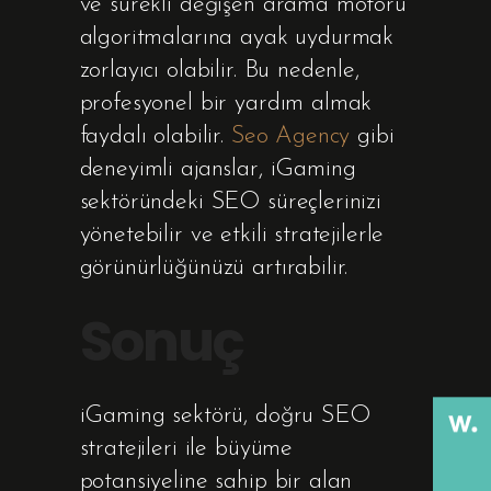
ve sürekli değişen arama motoru
algoritmalarına ayak uydurmak
zorlayıcı olabilir. Bu nedenle,
profesyonel bir yardım almak
faydalı olabilir.
Seo Agency
gibi
deneyimli ajanslar, iGaming
sektöründeki SEO süreçlerinizi
yönetebilir ve etkili stratejilerle
görünürlüğünüzü artırabilir.
Sonuç
iGaming sektörü, doğru SEO
stratejileri ile büyüme
potansiyeline sahip bir alan