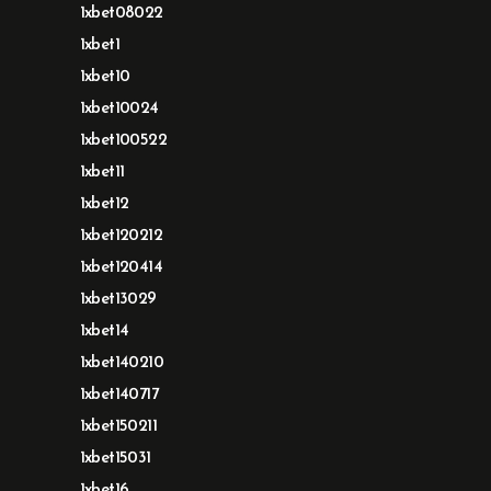
1xbet08022
1xbet1
1xbet10
1xbet10024
1xbet100522
1xbet11
1xbet12
1xbet120212
1xbet120414
1xbet13029
1xbet14
1xbet140210
1xbet140717
1xbet150211
1xbet15031
1xbet16