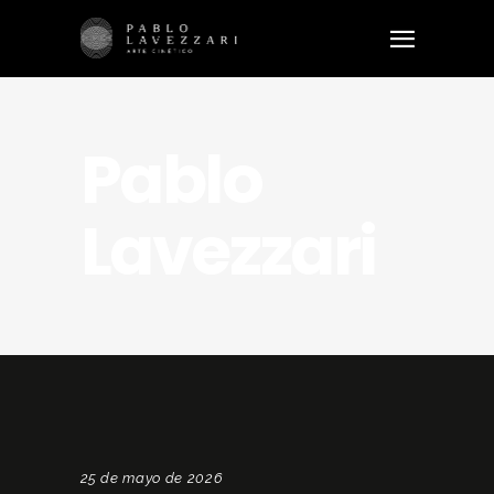
Pablo
Lavezzari
25 de mayo de 2026