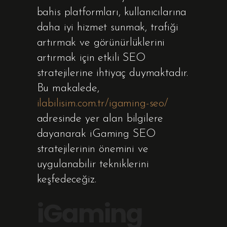
bahis platformları, kullanıcılarına
daha iyi hizmet sunmak, trafiği
artırmak ve görünürlüklerini
artırmak için etkili SEO
stratejilerine ihtiyaç duymaktadır.
Bu makalede,
ilabilisim.com.tr/igaming-seo/
adresinde yer alan bilgilere
dayanarak iGaming SEO
stratejilerinin önemini ve
uygulanabilir tekniklerini
keşfedeceğiz.
iGaming