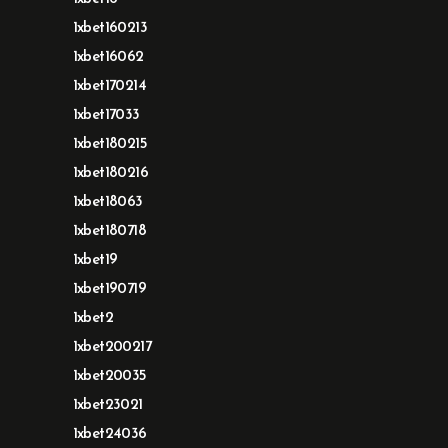
1xbet160213
1xbet16062
1xbet170214
1xbet17033
1xbet180215
1xbet180216
1xbet18063
1xbet180718
1xbet19
1xbet190719
1xbet2
1xbet200217
1xbet20035
1xbet23021
1xbet24036