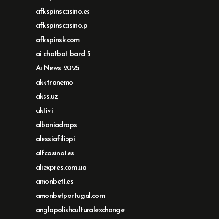
afkspinscasino.es
afkspinscasino.pl
afkspinsk.com
ai chatbot bard 3
Ai News 2025
akktranemo
akss.uz
aktivi
albaniadrops
alessiafilippi
alfcasino1.es
aliexpres.com.ua
amonbet1.es
amonbetportugal.com
anglopolishculturalexchange