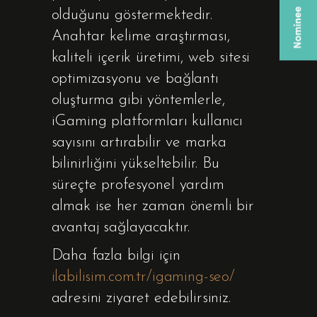
olduğunu göstermektedir.
Anahtar kelime araştırması,
kaliteli içerik üretimi, web sitesi
optimizasyonu ve bağlantı
oluşturma gibi yöntemlerle,
iGaming platformları kullanıcı
sayısını artırabilir ve marka
bilinirliğini yükseltebilir. Bu
süreçte profesyonel yardım
almak ise her zaman önemli bir
avantaj sağlayacaktır.
Daha fazla bilgi için
ilabilisim.com.tr/igaming-seo/
adresini ziyaret edebilirsiniz.