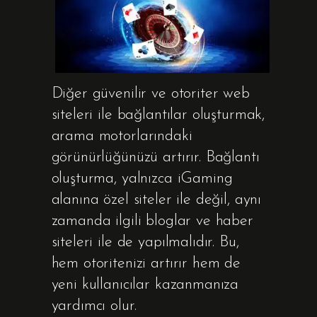
Diğer güvenilir ve otoriter web
siteleri ile bağlantılar oluşturmak,
arama motorlarındaki
görünürlüğünüzü artırır. Bağlantı
oluşturma, yalnızca iGaming
alanına özel siteler ile değil, aynı
zamanda ilgili bloglar ve haber
siteleri ile de yapılmalıdır. Bu,
hem otoritenizi artırır hem de
yeni kullanıcılar kazanmanıza
yardımcı olur.