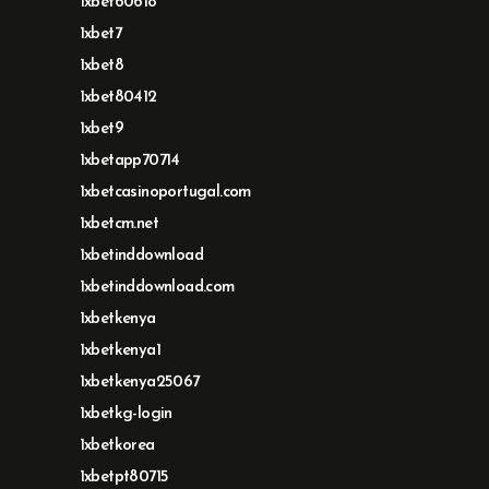
1xbet60618
1xbet7
1xbet8
1xbet80412
1xbet9
1xbetapp70714
1xbetcasinoportugal.com
1xbetcm.net
1xbetinddownload
1xbetinddownload.com
1xbetkenya
1xbetkenya1
1xbetkenya25067
1xbetkg-login
1xbetkorea
1xbetpt80715