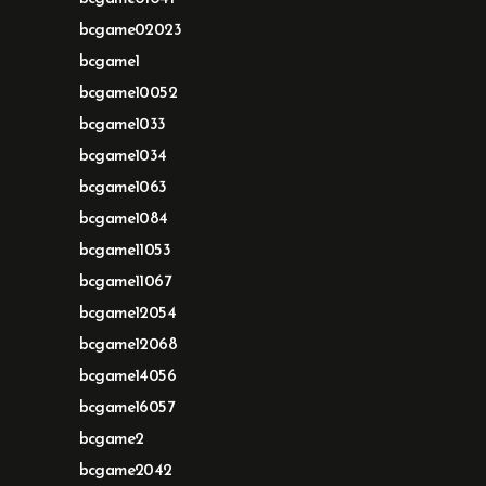
bcgame02023
bcgame1
bcgame10052
bcgame1033
bcgame1034
bcgame1063
bcgame1084
bcgame11053
bcgame11067
bcgame12054
bcgame12068
bcgame14056
bcgame16057
bcgame2
bcgame2042