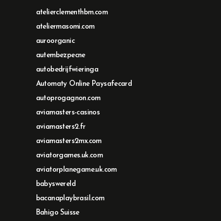
atelierclementhbm.com
ateliermasomi.com
auroorganic
autembezpecne
autobedrijfwieringa
Automaty Online Paysafecard
autoprogagnon.com
aviamasters-casinos
aviamasters2.fr
aviamasters2mx.com
aviatorgames.uk.com
aviatorplanegame.uk.com
babyswereld
bacanaplaybrasil.com
Bahigo Suisse