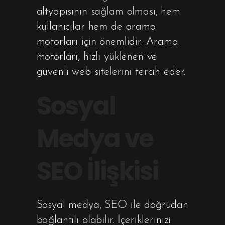
altyapısının sağlam olması, hem
kullanıcılar hem de arama
motorları için önemlidir. Arama
motorları, hızlı yüklenen ve
güvenli web sitelerini tercih eder.
Sosyal
Medya ve
SEO İlişkisi
Sosyal medya, SEO ile doğrudan
bağlantılı olabilir. İçeriklerinizi