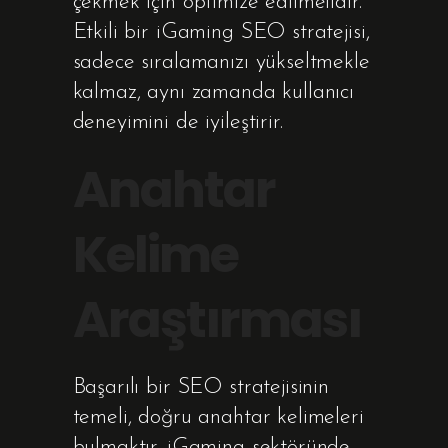
çekmek için optimize edilmelidir.
Etkili bir iGaming SEO stratejisi,
sadece sıralamanızı yükseltmekle
kalmaz, aynı zamanda kullanıcı
deneyimini de iyileştirir.
Anahtar
Kelime
Araştırması
Başarılı bir SEO stratejisinin
temeli, doğru anahtar kelimeleri
bulmaktır. iGaming sektöründe