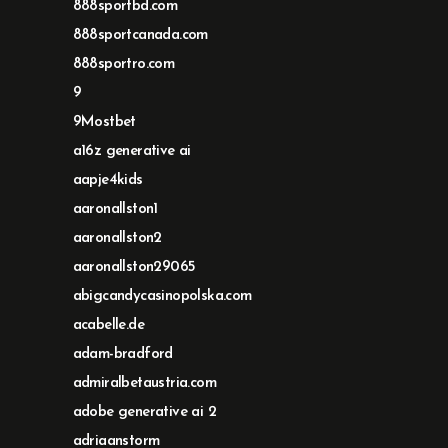
888sportbd.com
888sportcanada.com
888sportro.com
9
9Mostbet
a16z generative ai
aapje4kids
aaronallston1
aaronallston2
aaronallston29065
abigcandycasinopolska.com
acabelle.de
adam-bradford
admiralbetaustria.com
adobe generative ai 2
adriaanstorm