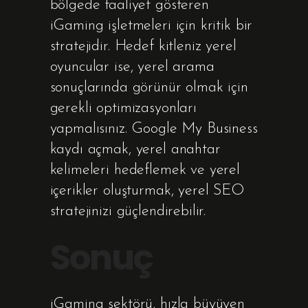
bölgede faaliyet gösteren
iGaming işletmeleri için kritik bir
stratejidir. Hedef kitleniz yerel
oyuncular ise, yerel arama
sonuçlarında görünür olmak için
gerekli optimizasyonları
yapmalısınız. Google My Business
kaydı açmak, yerel anahtar
kelimeleri hedeflemek ve yerel
içerikler oluşturmak, yerel SEO
stratejinizi güçlendirebilir.
Sonuç
iGaming sektörü, hızla büyüyen