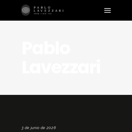
Pablo
Lavezzari
3 de junio de 2026