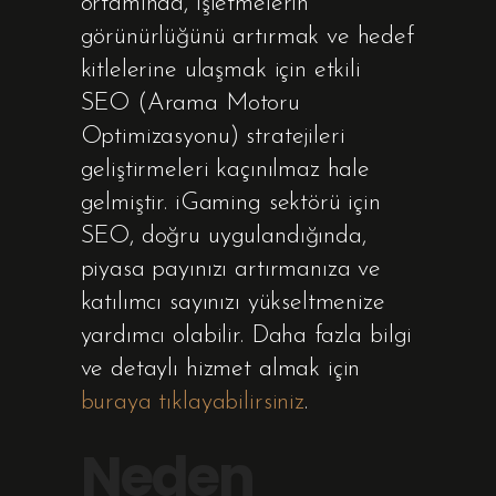
ortamında, işletmelerin
görünürlüğünü artırmak ve hedef
kitlelerine ulaşmak için etkili
SEO (Arama Motoru
Optimizasyonu) stratejileri
geliştirmeleri kaçınılmaz hale
gelmiştir. iGaming sektörü için
SEO, doğru uygulandığında,
piyasa payınızı artırmanıza ve
katılımcı sayınızı yükseltmenize
yardımcı olabilir. Daha fazla bilgi
ve detaylı hizmet almak için
buraya tıklayabilirsiniz
.
Neden