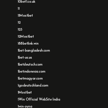
10bet1.co.uk
11
11Mostbet
12
123
12Mostbet
188betlink.win
1bet-bangladesh.com
1bet-us.us
1betdeutsch.com
1betindonesia.com
1betmagyar.com
1godeutschland.com
1Mostbet
1Win Official WebSite India
1win-oyna