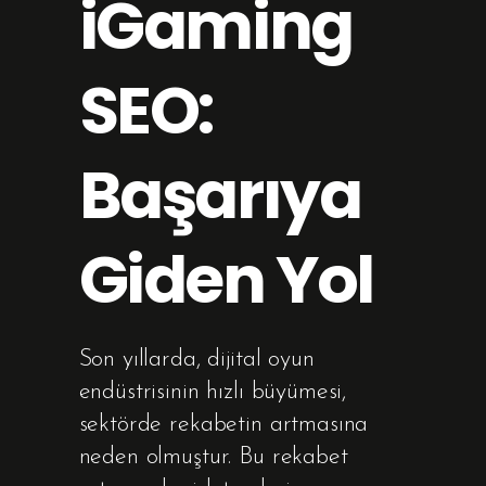
iGaming
SEO:
Başarıya
Giden Yol
Son yıllarda, dijital oyun
endüstrisinin hızlı büyümesi,
sektörde rekabetin artmasına
neden olmuştur. Bu rekabet