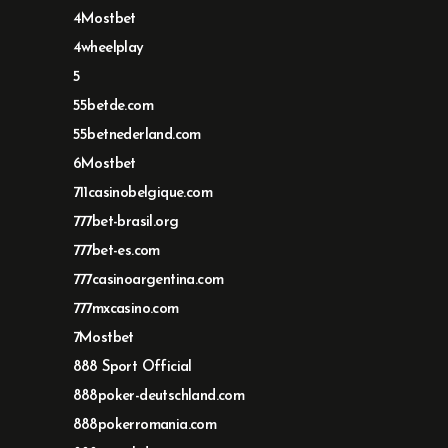
4Mostbet
4wheelplay
5
55betde.com
55betnederland.com
6Mostbet
711casinobelgique.com
777bet-brasil.org
777bet-es.com
777casinoargentina.com
777mxcasino.com
7Mostbet
888 Sport Official
888poker-deutschland.com
888pokerromania.com