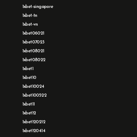
1xbet-singapore
1xbet-tn
1xbet-vn
1xbet06021
1xbet07023
1xbet08021
1xbet08022
1xbet1
1xbet10
1xbet10024
1xbet100522
1xbet11
1xbet12
1xbet120212
1xbet120414