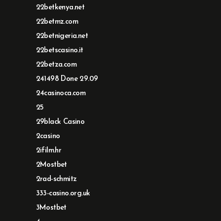
22betkenya.net
22betmz.com
22betnigeria.net
22betscasino.it
22betza.com
241498 Done 29.09
24casinoca.com
25
29black Casino
2casino
2ifilm.hr
2Mostbet
2rad-schmitz
333-casino.org.uk
3Mostbet