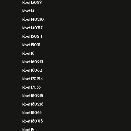
1xbet13029
1xbet14
1xbet140210
1xbet140717
1xbet150211
1xbet15031
1xbet16
1xbet160213
1xbet16062
1xbet170214
1xbet17033
1xbet180215
1xbet180216
1xbet18063
1xbet180718
1xbet19