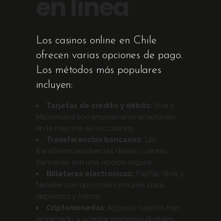
en línea
Los casinos online en Chile
ofrecen varias opciones de pago.
Los métodos más populares
incluyen:
Tarjetas de crédito y débito:
Visa y
Mastercard son ampliamente aceptadas
en la mayoría de los casinos.
Transferencias bancarias:
Las
transferencias directas desde cuentas
bancarias son una opción segura.
Billeteras electrónicas:
PayPal, Skrill y
Neteller son opciones comunes para
depósitos y retiros.
Criptomonedas:
Algunos casinos han
empezado a aceptar monedas digitales