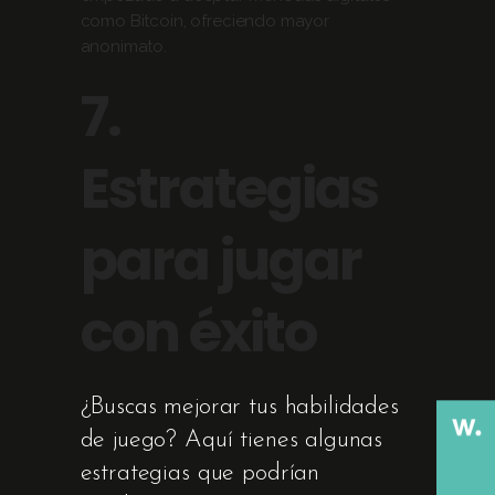
como Bitcoin, ofreciendo mayor
anonimato.
7.
Estrategias
para jugar
con éxito
¿Buscas mejorar tus habilidades
de juego? Aquí tienes algunas
estrategias que podrían