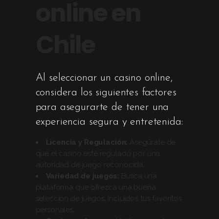
online en
Chile
Al seleccionar un casino online,
considera los siguientes factores
para asegurarte de tener una
experiencia segura y entretenida:
Licencia y Regulación:
Asegúrate de
que el casino esté regulado por una
autoridad de juego reconocida.
Variedad de juegos:
Busca una
plataforma que ofrezca una buena
selección de juegos, incluidos tus favoritos
personales.