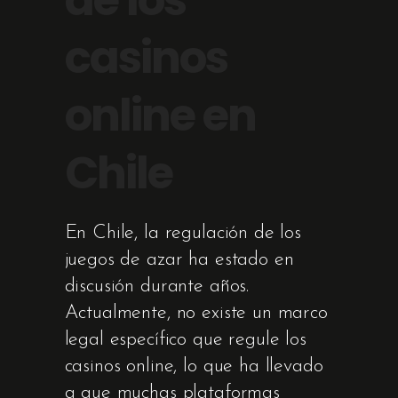
de los
casinos
online en
Chile
En Chile, la regulación de los
juegos de azar ha estado en
discusión durante años.
Actualmente, no existe un marco
legal específico que regule los
casinos online, lo que ha llevado
a que muchas plataformas