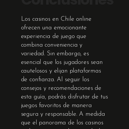
Los casinos en Chile online
ofrecen una emocionante
experiencia de juego que
combina conveniencia y
variedad. Sin embargo, es
esencial que los jugadores sean
cautelosos y elijan plataformas
de confianza. Al seguir los
consejos y recomendaciones de
esta guía, podrás disfrutar de tus
juegos favoritos de manera
segura y responsable. A medida
que el panorama de los casinos