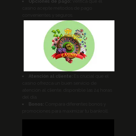
Opciones de pago:
Verifica que el
casino acepte métodos de pago
convenientes y seguros.
Atención al cliente:
Es crucial que el
casino ofrezca un buen servicio de
atención al cliente, disponible las 24 horas
del día.
Bonos:
Compara diferentes bonos y
promociones para maximizar tu bankroll.