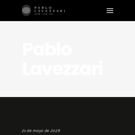
Pablo
Lavezzari
21 de mayo de 2026