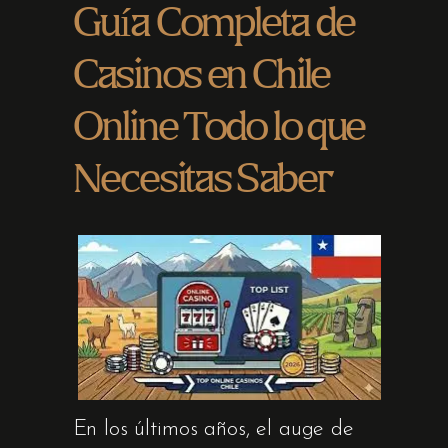
Guía Completa de
Casinos en Chile
Online Todo lo que
Necesitas Saber
En los últimos años, el auge de