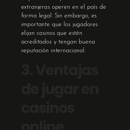
extranjeras operen en el país de
forma legal. Sin embargo, es
importante que los jugadores
elijan casinos que estén
acreditados y tengan buena
reputación internacional.
3. Ventajas
de jugar en
casinos
online