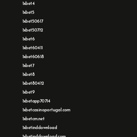
1xbet4
1xbet5
1xbet50617
1xbet50712
1xbet6
1xbet60411
1xbet60618
1xbet7
1xbet8
1xbet80412
1xbet9
1xbetapp70714
1xbetcasinoportugal.com
1xbetcm.net
1xbetinddownload
1xbetinddownload.com