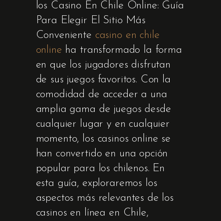
los Casino En Chile Online: Guía
Para Elegir El Sitio Más
Conveniente
casino en chile
online
ha transformado la forma
en que los jugadores disfrutan
de sus juegos favoritos. Con la
comodidad de acceder a una
amplia gama de juegos desde
cualquier lugar y en cualquier
momento, los casinos online se
han convertido en una opción
popular para los chilenos. En
esta guía, exploraremos los
aspectos más relevantes de los
casinos en línea en Chile,