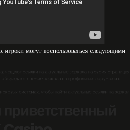
о, игроки могут воспользоваться следующими
змещают ссылки на актуальные зеркала на своих страницах
 обсуждают свежие зеркала на профильных форумах и в
исковых системах, чтобы найти актуальные ссылки на зеркал
и приветственный
X Casino