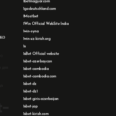
1betmagyar.com
1godeutschland.com
1Mostbet
1Win Official WebSite India
1win-oyna
ко
1win-uz-kirish.org
1x
1xBet Official website
го
1xbet-azerbaycan
 для
1xbet-cambodia
1xbet-cambodia.com
1xbet-dz
да
1xbet-dz1
1xbet-giris-azerbaijan
t-
1xbet-jap
1xbet-kirish.com