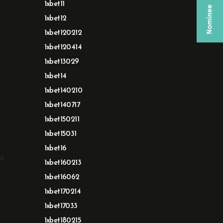
1xbet11
1xbet12
1xbet120212
1xbet120414
1xbet13029
1xbet14
1xbet140210
1xbet140717
1xbet150211
.
1xbet15031
1xbet16
а.
1xbet160213
1xbet16062
1xbet170214
1xbet17033
1xbet180215