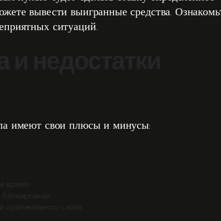
можете вывести выигранные средства. Ознакомь
неприятных ситуаций.
 и недостатки
ала имеют свои плюсы и минусы:
е время.
и блокировках.
й оригинального сайта.