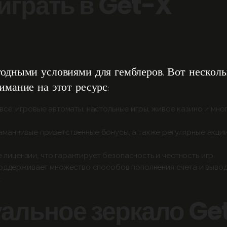
играть в Get-X
годными условиями для гемблеров. Вот несколь
имание на этот ресурс:
 всё: игровые автоматы, настольные игры, живое казино и мно
аманчивые приветственные бонусы, а также регулярные акции
лицензии, что гарантирует безопасность и честность игр.
ддерживает множество способов пополнения счета и выво
.
уальное зеркало Ge