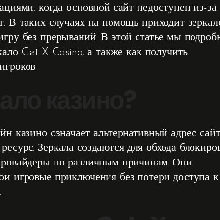
ациями, когда основной сайт недоступен из-за
т. В таких случаях на помощь приходит зеркал
игру без прерываний. В этой статье мы подроб
кало Get-X Casino, а также как получить
игроков.
кало казино?
йн-казино означает альтернативный адрес сайт
есурс. Зеркала создаются для обхода блокиров
-провайдеры по различным причинам. Они
ои игровые приключения без потери доступа к
.