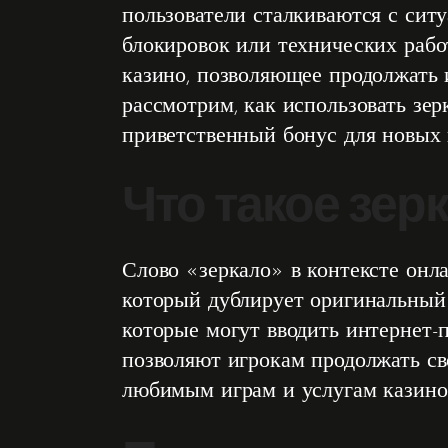
пользователи сталкиваются с ситу
блокировок или технических рабо
казино, позволяющее продолжать 
рассмотрим, как использовать зер
приветственный бонус для новых 
Что такое зер
Слово «зеркало» в контексте онла
который дублирует оригинальный р
которые могут вводить интернет
позволяют игрокам продолжать св
любимым играм и услугам казино