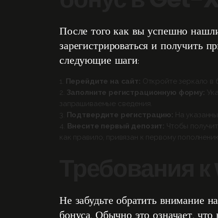
После того как вы успешно нашли
зарегистрироваться и получить п
следующие шаги:
Перейдите на сайт:
Откройте зеркало в 
Заполните регистрационную форму:
Ука
запрашиваемые сведения.
Подтвердите регистрацию:
На указанны
Внесите первый депозит:
Чтобы получить
как правило, привязан к первому пополнени
Требования к
Не забудьте обратить внимание н
бонуса. Обычно это означает, что