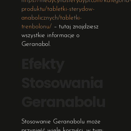
https://medycynasterydypl.com/kategoria
produktu/tabletki-sterydow-
anabolicznych/tabletki-
trenbolonu/
– tutaj znajdziesz
wszystkie informacje o
Geranabol.
Efekty
Stosowania
Geranabolu
Stosowanie Geranabolu może
przynieść wiele korzyści, w tym: