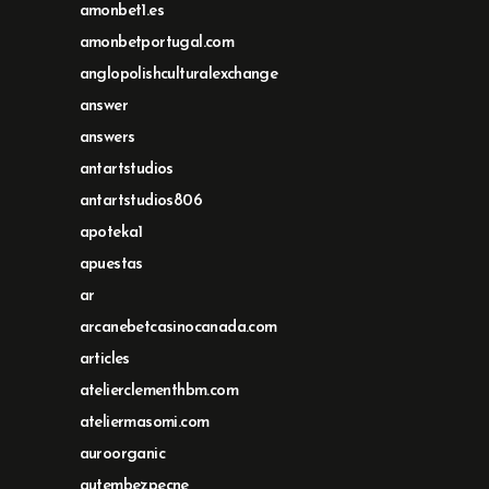
amonbet1.es
amonbetportugal.com
anglopolishculturalexchange
answer
answers
antartstudios
antartstudios806
apoteka1
apuestas
ar
arcanebetcasinocanada.com
articles
atelierclementhbm.com
ateliermasomi.com
auroorganic
autembezpecne