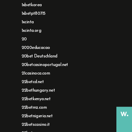
1xbetkorea
1xbetpt80715
1xcinta
1xcinta.org
20
2020educacao
20bet Deutschland
20betcasinoportugal.net
21casinoca.com
22betcd.net
22bethungary.net
22betkenya.net
22betmz.com
22betnigeria.net
22betscasino.it