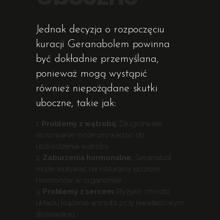
Jednak decyzja o rozpoczęciu
kuracji Geranabolem powinna
być dokładnie przemyślana,
ponieważ mogą wystąpić
również niepożądane skutki
uboczne, takie jak:
Problemy z wątrobą:
Długotrwałe
stosowanie może prowadzić do
uszkodzenia wątroby.
Zaburzenia hormonalne:
Geranabol
może wpływać na naturalny poziom
hormonów w organizmie.
Problemy z sercem:
Ryzyko chorób
układu krążenia wzrasta przy niewłaściwym
stosowaniu.