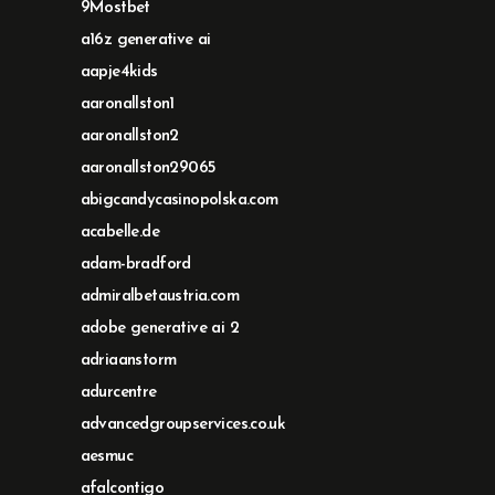
9Mostbet
a16z generative ai
aapje4kids
aaronallston1
aaronallston2
aaronallston29065
abigcandycasinopolska.com
acabelle.de
adam-bradford
admiralbetaustria.com
adobe generative ai 2
adriaanstorm
adurcentre
advancedgroupservices.co.uk
aesmuc
afalcontigo