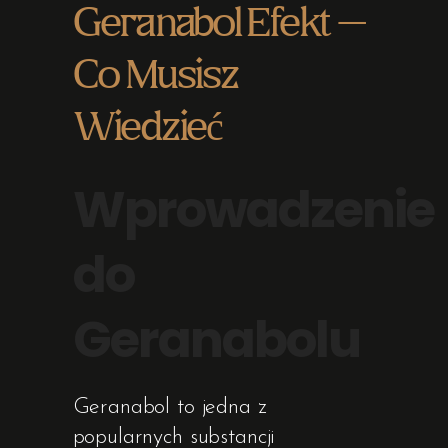
Geranabol Efekt –
Co Musisz
Wiedzieć
Wprowadzenie
do
Geranabolu
Geranabol to jedna z
popularnych substancji