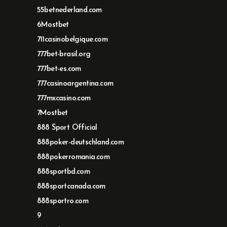
55betnederland.com
6Mostbet
711casinobelgique.com
777bet-brasil.org
777bet-es.com
777casinoargentina.com
777mxcasino.com
7Mostbet
888 Sport Official
888poker-deutschland.com
888pokerromania.com
888sportbd.com
888sportcanada.com
888sportro.com
9