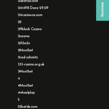
22betza.com
241498 Done 29.09
24casinoca.com
25
29black Casino
2casino
2ifilm.hr
2Mostbet
2rad-schmitz
333-casino.org.uk
3Mostbet
4
4Mostbet
4wheelplay
5
55betde.com