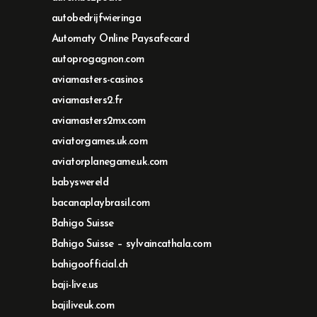
autobedrijfwieringa
Automaty Online Paysafecard
autoprogagnon.com
aviamasters-casinos
aviamasters2.fr
aviamasters2mx.com
aviatorgames.uk.com
aviatorplanegame.uk.com
babyswereld
bacanaplaybrasil.com
Bahigo Suisse
Bahigo Suisse – sylvaincathala.com
bahigoofficial.ch
baji-live.us
bajiliveuk.com