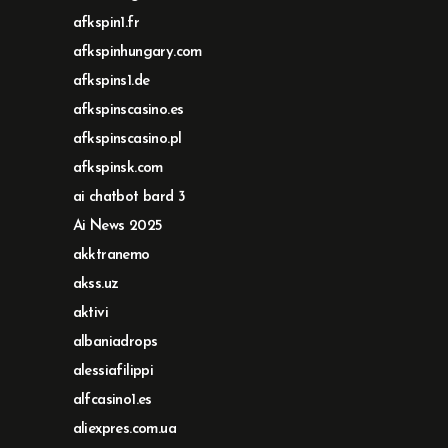
afkspin1.fr
afkspinhungary.com
afkspins1.de
afkspinscasino.es
afkspinscasino.pl
afkspinsk.com
ai chatbot bard 3
Ai News 2025
akktranemo
akss.uz
aktivi
albaniadrops
alessiafilippi
alfcasino1.es
aliexpres.com.ua