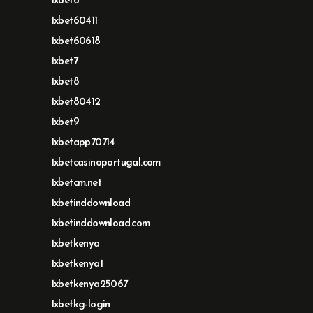
1xbet6
1xbet60411
1xbet60618
1xbet7
1xbet8
1xbet80412
1xbet9
1xbetapp70714
1xbetcasinoportugal.com
1xbetcm.net
1xbetinddownload
1xbetinddownload.com
1xbetkenya
1xbetkenya1
1xbetkenya25067
1xbetkg-login