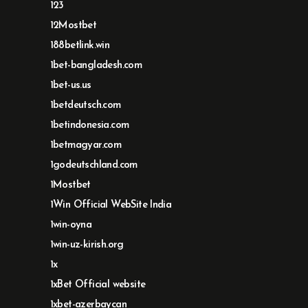
123
12Mostbet
188betlink.win
1bet-bangladesh.com
1bet-us.us
1betdeutsch.com
1betindonesia.com
1betmagyar.com
1godeutschland.com
1Mostbet
1Win Official WebSite India
1win-oyna
1win-uz-kirish.org
1x
1xBet Official website
1xbet-azerbaycan