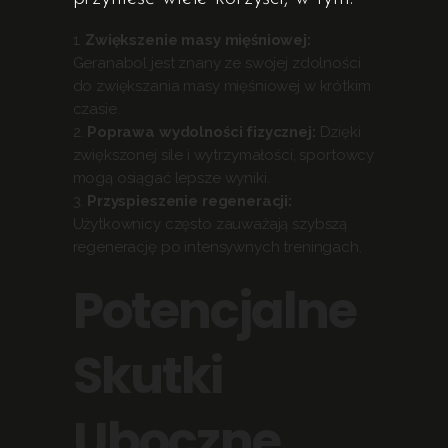
Zwiększenie masy mięśniowej:
Geranabol jest znany ze swojej zdolności
do zwiększania masy mięśniowej w krótkim
czasie.
Poprawa wydolności fizycznej:
Dzięki
zwiększonej sile i wytrzymałości, sportowcy
mogą osiągać lepsze wyniki.
Przyspieszenie regeneracji:
Użytkownicy często zauważają szybszą
regenerację po intensywnych treningach.
Potencjalne
Skutki
Uboczne