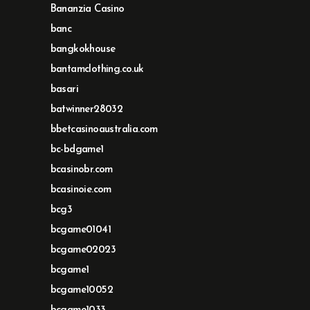
Bananzia Casino
banc
bangkokhouse
bantamclothing.co.uk
basari
batwinner28032
bbetcasinoaustralia.com
bc-bdgame1
bcasinobr.com
bcasinoie.com
bcg3
bcgame01041
bcgame02023
bcgame1
bcgame10052