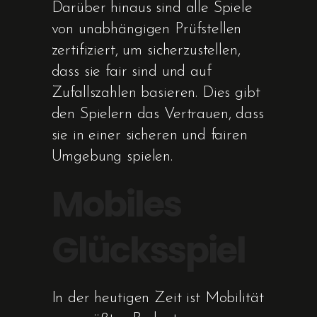
Darüber hinaus sind alle Spiele
von unabhängigen Prüfstellen
zertifiziert, um sicherzustellen,
dass sie fair sind und auf
Zufallszahlen basieren. Dies gibt
den Spielern das Vertrauen, dass
sie in einer sicheren und fairen
Umgebung spielen.
Mobiles
Glücksspiel
In der heutigen Zeit ist Mobilität