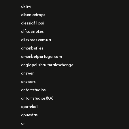
aktivi
albaniadrops
alessiafilippi
alfcasino1.es
aliexpres.com.ua
amonbet1.es
amonbetportugal.com
anglopolishculturalexchange
answer
answers
antartstudios
antartstudios806
apoteka1
apuestas
ar