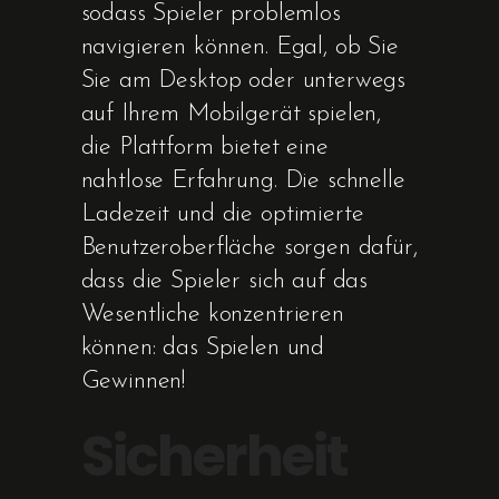
sodass Spieler problemlos
navigieren können. Egal, ob Sie
Sie am Desktop oder unterwegs
auf Ihrem Mobilgerät spielen,
die Plattform bietet eine
nahtlose Erfahrung. Die schnelle
Ladezeit und die optimierte
Benutzeroberfläche sorgen dafür,
dass die Spieler sich auf das
Wesentliche konzentrieren
können: das Spielen und
Gewinnen!
Sicherheit