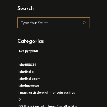
Search
Categorías
! Без рубрики
1
1-xbeti18034
1-xbetindia
1-xbetindia.com
1-xbetmorocco
1. mass-greisslerei.at – bitcoin-casinos
10
100 Ilmaiskierrosta Ilman Kierrätystä –