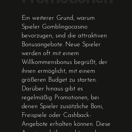
Ein weiterer Grund, warum
Spieler Gomblingocasino
bevorzugen, sind die attraktiven
Bonusangebote. Neue Spieler
werden oft mit einem
Willkommensbonus begrüßt, der
ihnen ermöglicht, mit einem
größeren Budget zu starten.
Darüber hinaus gibt es
regelmäßig Promotionen, bei
denen Spieler zusätzliche Boni,
Freispiele oder Cashback-
Angebote erhalten können. Diese