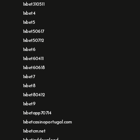
1xbet310511
1xbet4
1xbet5
1xbet50617
1xbet50712
1xbet6
1xbet60411
1xbet60618
1xbet7
1xbet8
1xbet80412
1xbet9
1xbetapp70714
1xbetcasinoportugal.com
1xbetcm.net