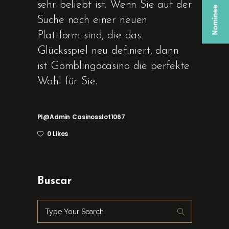
sehr beliebt ist. Wenn Sie auf der
Suche nach einer neuen
Plattform sind, die das
Glücksspiel neu definiert, dann
ist Gomblingocasino die perfekte
Wahl für Sie.
Pl@admin
Casinosslot1067
0 Likes
Buscar