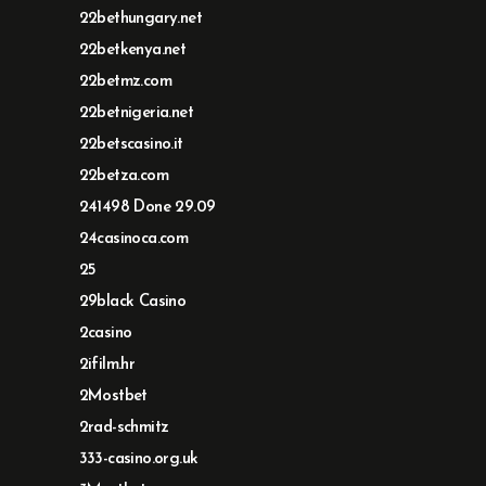
22bethungary.net
22betkenya.net
22betmz.com
22betnigeria.net
22betscasino.it
22betza.com
241498 Done 29.09
24casinoca.com
25
29black Casino
2casino
2ifilm.hr
2Mostbet
2rad-schmitz
333-casino.org.uk