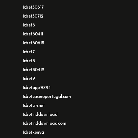
1xbet50617
1xbet50712
1xbet6
1xbet60411
1xbet60618
1xbet7
1xbet8
1xbet80412
1xbet9
1xbetapp70714
1xbetcasinoportugal.com
1xbetcm.net
1xbetinddownload
1xbetinddownload.com
1xbetkenya