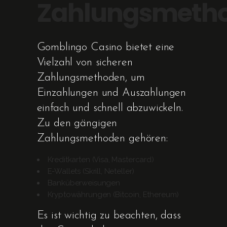
Zahlungsmeth
Gomblingo Casino bietet eine
Vielzahl von sicheren
Zahlungsmethoden, um
Einzahlungen und Auszahlungen
einfach und schnell abzuwickeln.
Zu den gängigen
Zahlungsmethoden gehören:
Kreditkarten (Visa, Mastercard)
E-Wallets (Skrill, Neteller)
Banküberweisungen
Kryptowährungen (Bitcoin, Ethereum)
Es ist wichtig zu beachten, dass