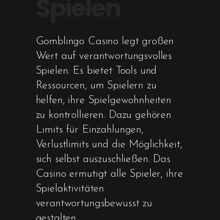
Spielen
Gomblingo Casino legt großen
Wert auf verantwortungsvolles
Spielen. Es bietet Tools und
Ressourcen, um Spielern zu
helfen, ihre Spielgewohnheiten
zu kontrollieren. Dazu gehören
Limits für Einzahlungen,
Verlustlimits und die Möglichkeit,
sich selbst auszuschließen. Das
Casino ermutigt alle Spieler, ihre
Spielaktivitäten
verantwortungsbewusst zu
gestalten.