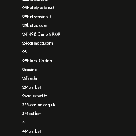
22betnigeria.net
22betscasino.it
22betza.com
241498 Done 29.09
24casinoca.com
25
29black Casino
2casino
2ifilm.hr
2Mostbet
2rad-schmitz
333-casino.org.uk
3Mostbet
4
4Mostbet