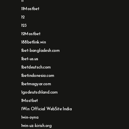
11
11Mostbet
12
123
12Mostbet
188betlink.win
1bet-bangladesh.com
1bet-us.us
1betdeutsch.com
1betindonesia.com
1betmagyar.com
1godeutschland.com
1Mostbet
1Win Official WebSite India
1win-oyna
1win-uz-kirish.org