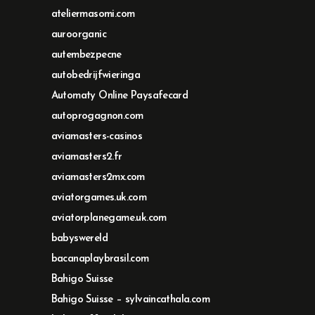
ateliermasomi.com
auroorganic
autembezpecne
autobedrijfwieringa
Automaty Online Paysafecard
autoprogagnon.com
aviamasters-casinos
aviamasters2.fr
aviamasters2mx.com
aviatorgames.uk.com
aviatorplanegame.uk.com
babyswereld
bacanaplaybrasil.com
Bahigo Suisse
Bahigo Suisse – sylvaincathala.com