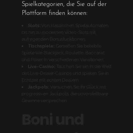
Spielkategorien, die Sie auf der
Plattform finden können:
Slots:
Von klassischen Spielautomaten
bis hin zu modernen Video-Slots mit
aufregenden Bonusfunktionen.
Tischspiele:
Genießen Sie beliebte
Spiele wie Blackjack, Roulette, Baccarat
und Poker in verschiedenen Variationen.
Live-Casino:
Tauchen Sie ein in die Welt
des Live-Dealer-Casinos und spielen Sie in
Echtzeit mit echten Dealern.
Jackpots:
Versuchen Sie Ihr Glück mit
progressiven Jackpots, die unvorstellbare
Gewinne versprechen.
Boni und