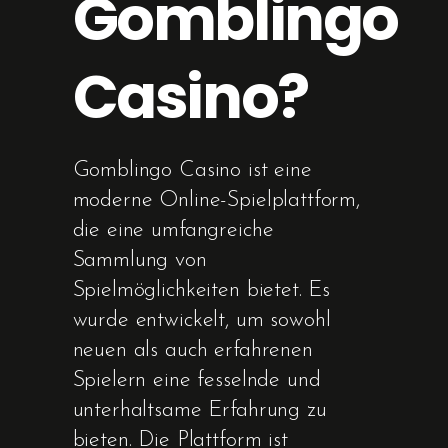
Gomblingo
Casino?
Gomblingo Casino ist eine
moderne Online-Spielplattform,
die eine umfangreiche
Sammlung von
Spielmöglichkeiten bietet. Es
wurde entwickelt, um sowohl
neuen als auch erfahrenen
Spielern eine fesselnde und
unterhaltsame Erfahrung zu
bieten. Die Plattform ist