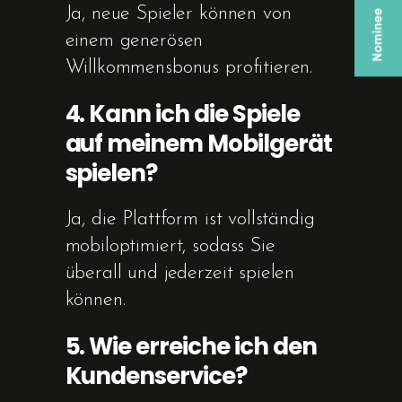
Ja, neue Spieler können von
einem generösen
Willkommensbonus profitieren.
4. Kann ich die Spiele
auf meinem Mobilgerät
spielen?
Ja, die Plattform ist vollständig
mobiloptimiert, sodass Sie
überall und jederzeit spielen
können.
5. Wie erreiche ich den
Kundenservice?