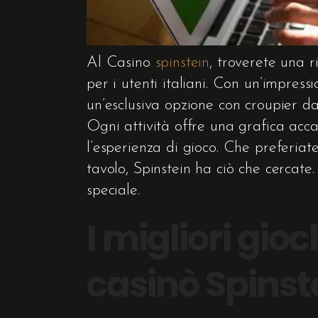
Al Casino
spinstein
, troverete una r
per i utenti italiani. Con un’impressi
un’esclusiva opzione con croupier da
Ogni attività offre una grafica acca
l’esperienza di gioco. Che preferiate
tavolo, Spinstein ha ciò che cercat
speciale.
I migliori gioc
casinò Spinst