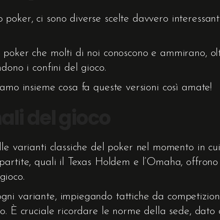
 poker, ci sono diverse scelte davvero interessant
l poker che molti di noi conoscono e ammirano, ol
ndono i confini del gioco.
riamo insieme cosa fa queste versioni così amate!
ali del gioco
lle varianti classiche del poker nel momento in cu
 partite, quali il Texas Holdem e l’Omaha, offrono
gioco.
ogni variante, impiegando tattiche da competizio
co. È cruciale ricordare le norme della sede, dato