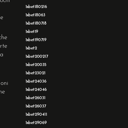
iochi
1xbet180216
1xbet18063
re
1xbet180718
1xbet19
che
1xbet190719
rte
1xbet2
ca
1xbet200217
1xbet20035
1xbet23021
1xbet24036
ioni
1xbet24046
he
1xbet26031
1xbet26037
1xbet290411
1xbet29069