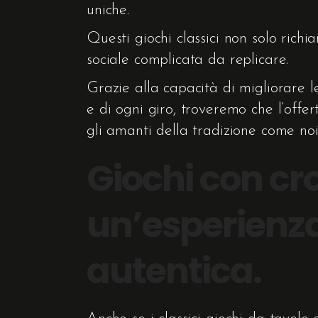
uniche.
Questi giochi classici non solo ric
sociale complicata da replicare.
Grazie alla capacità di migliorare l
e di ogni giro, troveremo che l’offer
gli amanti della tradizione come noi
Giochi con cro
un’esperienza
autentica.