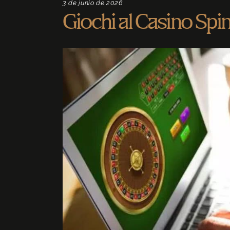
3 de junio de 2026
Giochi al Casino Spins