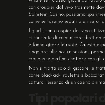
Anche se i classici giochi da tavolo 
con croupier dal vivo trasmette davv
Spinstein Casino, possiamo sperimen
come se fossimo seduti a un vero ta
I giochi con croupier dal vivo utili
ci consente di comunicare direttame
e fanno girare le ruote. Questa esp
singolare alle nostre sessioni, per
croupier e perfino chattare con gli al
Non si tratta solo di giocare; si tr
come blackjack, roulette e baccarat 
cattura l’essenza di un casinò anima
Tipi popolari 