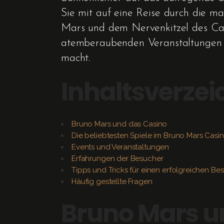
Sie mit auf eine Reise durch die m
Mars und dem Nervenkitzel des Casi
atemberaubenden Veranstaltungen –
macht.
Inhaltsverzei
Bruno Mars und das Casino
Die beliebtesten Spiele im Bruno Mars Casi
Events und Veranstaltungen
Erfahrungen der Besucher
Tipps und Tricks für einen erfolgreichen Be
Häufig gestellte Fragen
Bruno Mars u