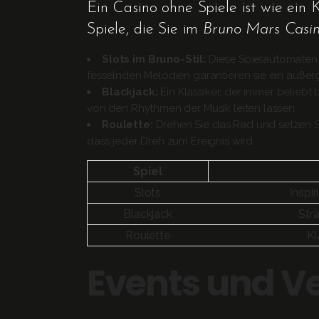
Ein Casino ohne Spiele ist wie ein 
Spiele, die Sie im
Bruno Mars Casi
Slots im Bruno-Stil:
Diese Spielautomaten s
fesselnden Melodien garantieren sie ein außer
Blackjack:
Ein Klassiker, der immer beliebt 
von den Rhythmen der Musik leiten lassen.
Roulette:
Drehen Sie das Rad und setzen Sie
dass jeder Dreh zum Ereignis wird.
Spiel
Slots
Inspi
Blackjack
Str
Roulette
Kl
Events und V