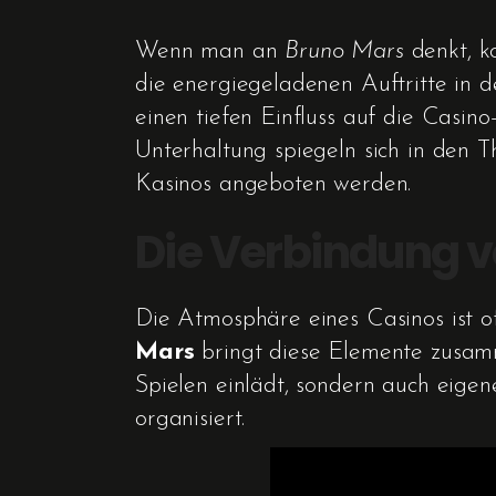
Wenn man an
Bruno Mars
denkt, k
die energiegeladenen Auftritte in d
einen tiefen Einfluss auf die Casino
Unterhaltung spiegeln sich in den 
Kasinos angeboten werden.
Die Verbindung v
Die Atmosphäre eines Casinos ist 
Mars
bringt diese Elemente zusamm
Spielen einlädt, sondern auch eige
organisiert.