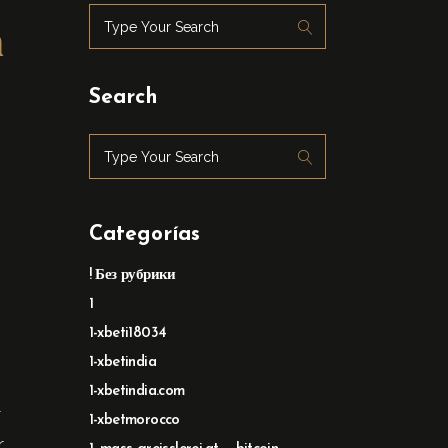
m
Search
Categorías
! Без рубрики
1
1-xbeti18034
1-xbetindia
1-xbetindia.com
r
1-xbetmorocco
r