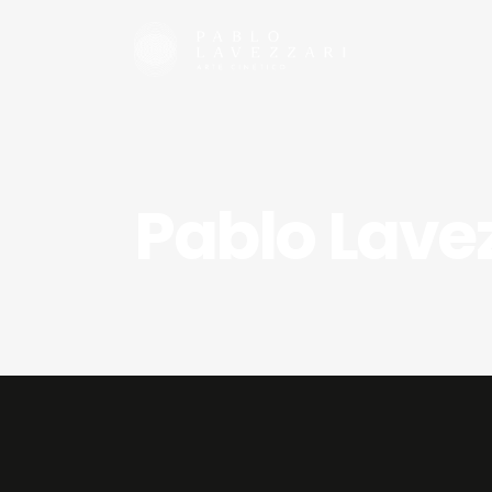
Pablo Lavez