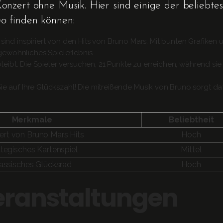
Konzert ohne Musik. Hier sind einige der beliebte
no
finden können:
ind inspiriert von den Hits von Bruno Mars. Mit bunten Grafiken 
gewöhnliches Spielerlebnis.
bleibt. Die Spieler versuchen, 21 Punkte zu erreichen, während sie
 auf Ihre Glückszahl! Die mitreißende Musik von Bruno sorgt daf
Merkmale
Beliebtheit
riert von Bruno Mars Hits
Hoch
ategisches Kartenspiel
Mittel
assisches Glücksrad
Hoch
eranstaltungen