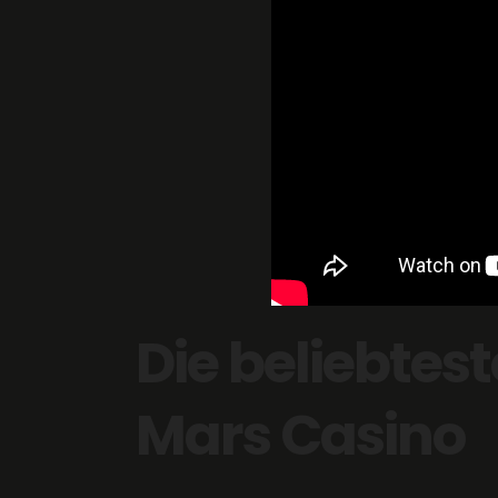
Die beliebtes
Mars Casino