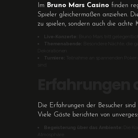
Im
Bruno Mars Casino
finden re
Spieler gleichermaßen anziehen. Die
zu spielen, sondern auch die achte 
Live-Konzerte:
Bruno Mars tritt gelegentlich
Themenabende:
Besondere Nächte, die ga
Dekorationen.
Turniere:
Teilnahme an spannenden Poker- u
sind.
Erfahrungen 
Die Erfahrungen der Besucher sind e
Viele Gäste berichten von unverge
Begeisterung über das Ambiente:
Die Kom
Atmosphäre.