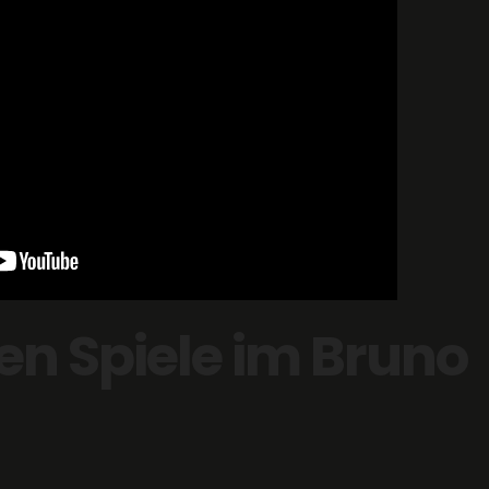
ten Spiele im Bruno