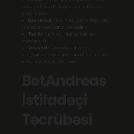
növü üzrə müxtəlif liqalar və turnirlərdən
mərclər edin.
Basketbol
: NBA, Avroliqa və digər yerli
liqalarda mərclərinizi yerləşdirin.
Tennis
: Canlı oyunlar zamanı ani
mərclər edin.
Voleybol
: Tətbiqdə voleybol
matçlarında həm canlı, həm də öncədən
mərclər yerləşdirə bilərsiniz.
BetAndreas
İstifadəçi
Təcrübəsi