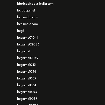
bbetcasinoaustralia.com
bc-bdgame1
bcasinobr.com
bcasinoie.com
bcg3
bcgame01041
bcgame02023
bcgame1
bcgame10052
bcgame1033
bcgame1034
bcgame1063
bcgame1084
bcgame11053
bcgame11067