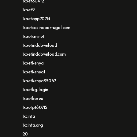
1xbet80412
1xbet9
1xbetapp70714
1xbetcasinoportugal.com
1xbetcm.net
1xbetinddownload
1xbetinddownload.com
1xbetkenya
1xbetkenya1
1xbetkenya25067
1xbetkg-login
1xbetkorea
1xbetpt80715
1xcinta
1xcinta.org
20