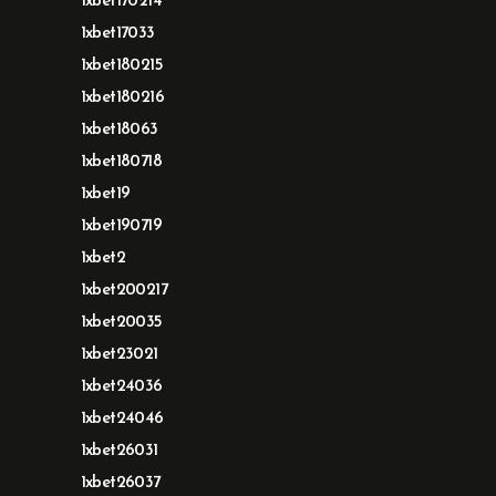
1xbet170214
1xbet17033
1xbet180215
1xbet180216
1xbet18063
1xbet180718
1xbet19
1xbet190719
1xbet2
1xbet200217
1xbet20035
1xbet23021
1xbet24036
1xbet24046
1xbet26031
1xbet26037