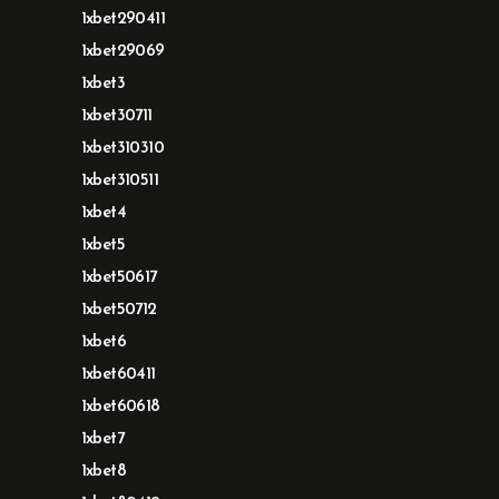
1xbet290411
1xbet29069
1xbet3
1xbet30711
1xbet310310
1xbet310511
1xbet4
1xbet5
1xbet50617
1xbet50712
1xbet6
1xbet60411
1xbet60618
1xbet7
1xbet8