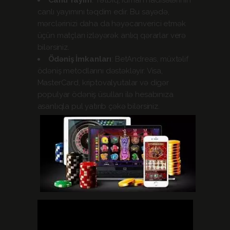
Canlı Yayım
: Tətbiq, idman hadisələrinin
canlı yayımını təqdim edir. Bu sayədə,
mərclərinizi daha da həyəcanverici etmək
üçün matçları izləyərək anlıq qərarlar verə
bilərsiniz.
Ödəniş İmkanları
: BetAndreas, müxtəlif
ödəniş metodlarını dəstəkləyir. Visa,
MasterCard, kriptovalyutalar və digər
populyar ödəniş üsulları ilə hesabınıza
asanlıqla pul yatırıb çəkə bilərsiniz.