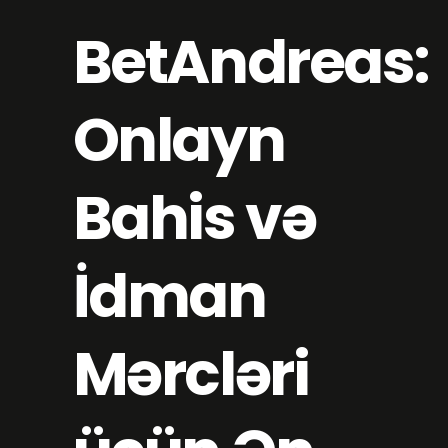
BetAndreas:
Onlayn
Bahis və
İdman
Mərcləri