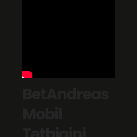
BetAndreas
Mobil
Tətbiqini