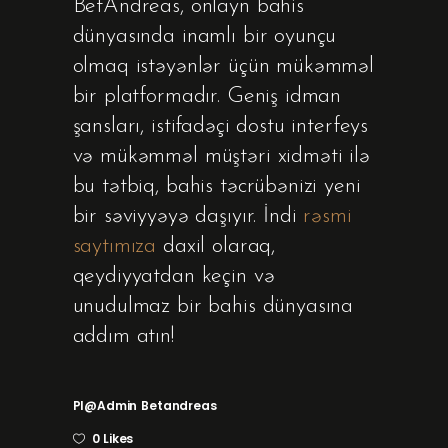
BetAndreas, onlayn bahis
dünyasında inamlı bir oyunçu
olmaq istəyənlər üçün mükəmməl
bir platformadır. Geniş idman
şansları, istifadəçi dostu interfeys
və mükəmməl müştəri xidməti ilə
bu tətbiq, bahis təcrübənizi yeni
bir səviyyəyə daşıyır. İndi
rəsmi
saytımıza
daxil olaraq,
qeydiyyatdan keçin və
unudulmaz bir bahis dünyasına
addım atın!
Pl@admin
Betandreas
0 Likes