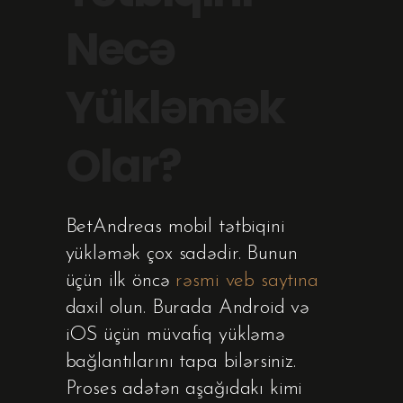
Necə
Yükləmək
Olar?
BetAndreas mobil tətbiqini
yükləmək çox sadədir. Bunun
üçün ilk öncə
rəsmi veb saytına
daxil olun. Burada Android və
iOS üçün müvafiq yükləmə
bağlantılarını tapa bilərsiniz.
Proses adətən aşağıdakı kimi