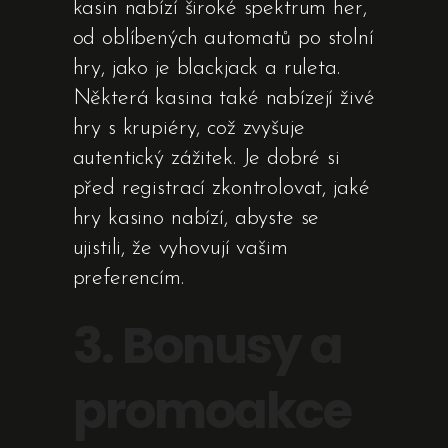
kasin nabízí široké spektrum her,
od oblíbených automatů po stolní
hry, jako je blackjack a ruleta.
Některá kasina také nabízejí živé
hry s krupiéry, což zvyšuje
autentický zážitek. Je dobré si
před registrací zkontrolovat, jaké
hry kasino nabízí, abyste se
ujistili, že vyhovují vašim
preferencím.
3. Bonusy a
promoakce