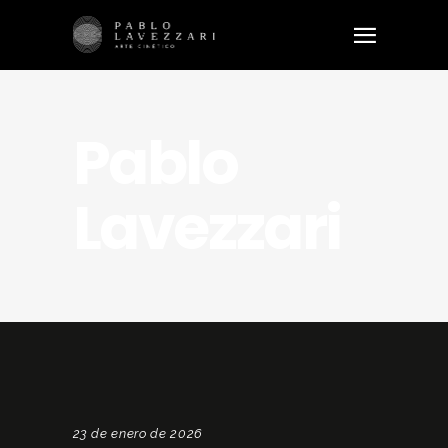
Pablo
Lavezzari
23 de enero de 2026