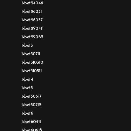
1xbet24046
1xbet26031
1xbet26037
1xbet290411
1xbet29069
1xbet3
1xbet30711
1xbet310310
1xbet310511
1xbet4
1xbet5
1xbet50617
1xbet50712
1xbet6
1xbet60411
1xbet60618