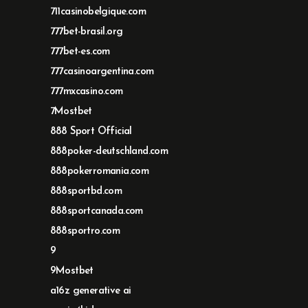
711casinobelgique.com
777bet-brasil.org
777bet-es.com
777casinoargentina.com
777mxcasino.com
7Mostbet
888 Sport Official
888poker-deutschland.com
888pokerromania.com
888sportbd.com
888sportcanada.com
888sportro.com
9
9Mostbet
a16z generative ai