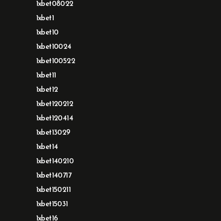
1xbet08022
1xbet1
1xbet10
1xbet10024
1xbet100522
1xbet11
1xbet12
1xbet120212
1xbet120414
1xbet13029
1xbet14
1xbet140210
1xbet140717
1xbet150211
1xbet15031
1xbet16