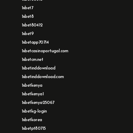
1xbet7
1xbet8
1xbet80412
1xbet9
1xbetapp70714
1xbetcasinoportugal.com
1xbetcm.net
1xbetinddownload
1xbetinddownload.com
1xbetkenya
1xbetkenya1
1xbetkenya25067
1xbetkg-login
1xbetkorea
1xbetpt80715