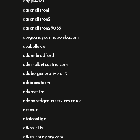
aapje4kids
aaronallston1
aaronallston2
aaronallston29065
abigcandycasinopolska.com
acabelle.de
adam-bradford
admiralbetaustria.com
adobe generative ai 2
adriaanstorm
adurcentre
advancedgroupservices.co.uk
aesmuc
afalcontigo
afkspin1.fr
afkspinhungary.com