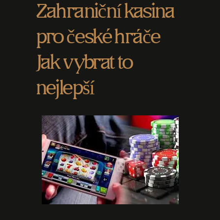
Zahraniční kasina
pro české hráče
Jak vybrat to
nejlepší