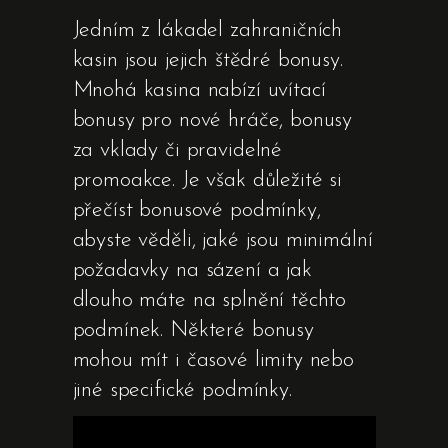
Jedním z lákadel zahraničních
kasin jsou jejich štědré bonusy.
Mnohá kasina nabízí uvítací
bonusy pro nové hráče, bonusy
za vklady či pravidelné
promoakce. Je však důležité si
přečíst bonusové podmínky,
abyste věděli, jaké jsou minimální
požadavky na sázení a jak
dlouho máte na splnění těchto
podmínek. Některé bonusy
mohou mít i časové limity nebo
jiné specifické podmínky.