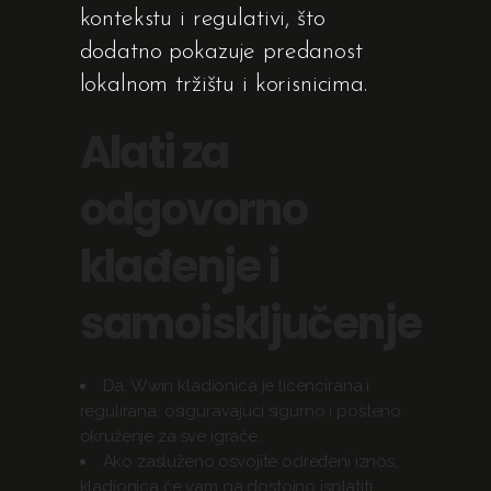
kontekstu i regulativi, što
dodatno pokazuje predanost
lokalnom tržištu i korisnicima.
Alati za
odgovorno
klađenje i
samoisključenje
Da, Wwin kladionica je licencirana i
regulirana, osiguravajući sigurno i pošteno
okruženje za sve igrače.
Ako zasluženo osvojite određeni iznos,
kladionica će vam ga dostojno isplatiti.