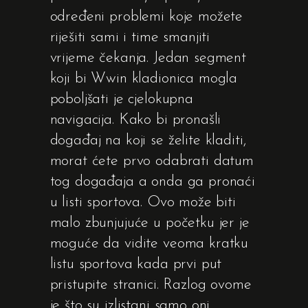
određeni problemi koje možete
riješiti sami i time smanjiti
vrijeme čekanja. Jedan segment
koji bi Wwin kladionica mogla
poboljšati je cjelokupna
navigacija. Kako bi pronašli
događaj na koji se želite kladiti,
morat ćete prvo odabrati datum
tog događaja a onda ga pronaći
u listi sportova. Ovo može biti
malo zbunjujuće u početku jer je
moguće da vidite veoma kratku
listu sportova kada prvi put
pristupite stranici. Razlog ovome
je što su izlistani samo oni