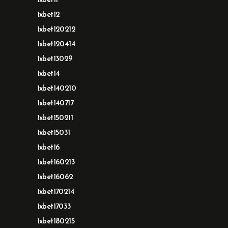
1xbet11
1xbet12
1xbet120212
1xbet120414
1xbet13029
1xbet14
1xbet140210
1xbet140717
1xbet150211
1xbet15031
1xbet16
1xbet160213
1xbet16062
1xbet170214
1xbet17033
1xbet180215