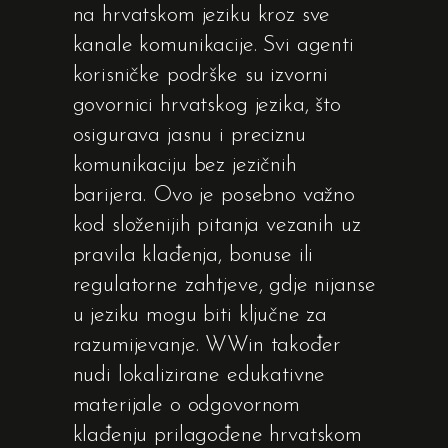
na hrvatskom jeziku kroz sve
kanale komunikacije. Svi agenti
korisničke podrške su izvorni
govornici hrvatskog jezika, što
osigurava jasnu i preciznu
komunikaciju bez jezičnih
barijera. Ovo je posebno važno
kod složenijih pitanja vezanih uz
pravila klađenja, bonuse ili
regulatorne zahtjeve, gdje nijanse
u jeziku mogu biti ključne za
razumijevanje. WWin također
nudi lokalizirane edukativne
materijale o odgovornom
klađenju prilagođene hrvatskom