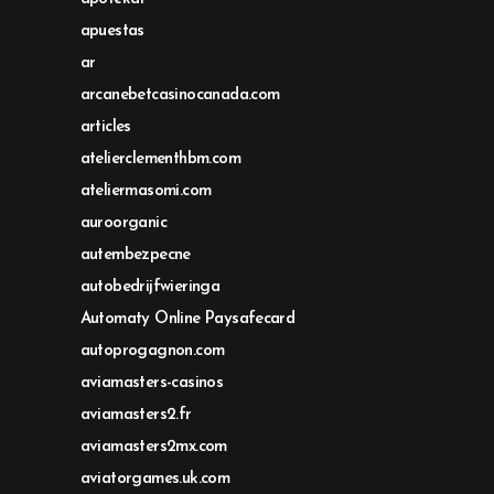
apuestas
ar
arcanebetcasinocanada.com
articles
atelierclementhbm.com
ateliermasomi.com
auroorganic
autembezpecne
autobedrijfwieringa
Automaty Online Paysafecard
autoprogagnon.com
aviamasters-casinos
aviamasters2.fr
aviamasters2mx.com
aviatorgames.uk.com