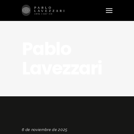
Pablo
Lavezzari
6 de noviembre de 2025