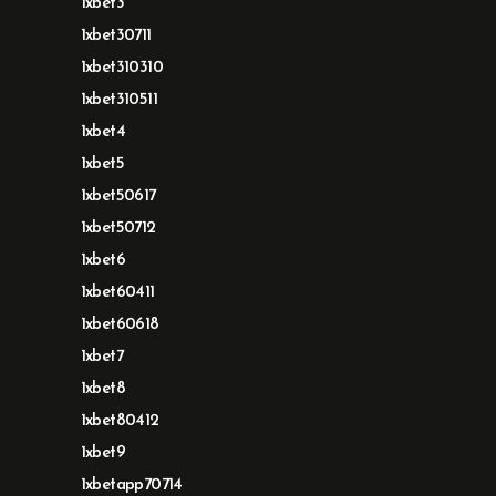
1xbet3
1xbet30711
1xbet310310
1xbet310511
1xbet4
1xbet5
1xbet50617
1xbet50712
1xbet6
1xbet60411
1xbet60618
1xbet7
1xbet8
1xbet80412
1xbet9
1xbetapp70714