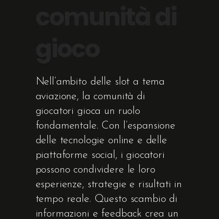
comunità di
gioco
Nell’ambito delle slot a tema
aviazione, la comunità di
giocatori gioca un ruolo
fondamentale. Con l’espansione
delle tecnologie online e delle
piattaforme social, i giocatori
possono condividere le loro
esperienze, strategie e risultati in
tempo reale. Questo scambio di
informazioni e feedback crea un