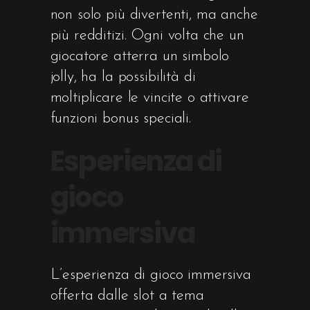
non solo più divertenti, ma anche
più redditizi. Ogni volta che un
giocatore atterra un simbolo
jolly, ha la possibilità di
moltiplicare le vincite o attivare
funzioni bonus speciali.
Esperienza di
gioco
immersiva
L’esperienza di gioco immersiva
offerta dalle slot a tema