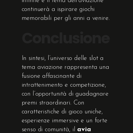
infinite e il tema dell’aviazione
continuerà a ispirare giochi
memorabili per gli anni a venire.
Conclusione
In sintesi, l’universo delle slot a
tema aviazione rappresenta una
fusione affascinante di
intrattenimento e competizione,
con l’opportunità di guadagnare
premi straordinari. Con
caratteristiche di gioco uniche,
esperienze immersive e un forte
senso di comunità, il
avia