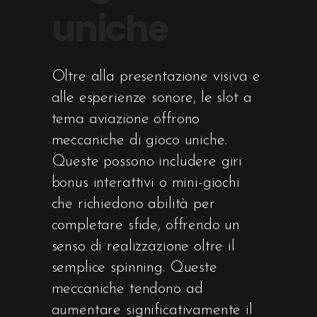
uniche
Oltre alla presentazione visiva e
alle esperienze sonore, le slot a
tema aviazione offrono
meccaniche di gioco uniche.
Queste possono includere giri
bonus interattivi o mini-giochi
che richiedono abilità per
completare sfide, offrendo un
senso di realizzazione oltre il
semplice spinning. Queste
meccaniche tendono ad
aumentare significativamente il