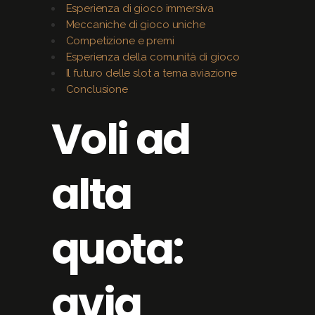
Esperienza di gioco immersiva
Meccaniche di gioco uniche
Competizione e premi
Esperienza della comunità di gioco
Il futuro delle slot a tema aviazione
Conclusione
Voli ad
alta
quota:
avia