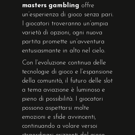
masters gambling
offre
un’esperienza di gioco senza pari.
I giocatori troveranno un’ampia
varietà di opzioni, ogni nuova
partita promette un’avventura
entusiasmante in alto nel cielo.
Con l’evoluzione continua delle
tecnologie di gioco e l’espansione
della comunità, il futuro delle slot
a tema aviazione è luminoso e
pieno di possibilità. I giocatori
possono aspettarsi molte
emozioni e sfide avvincenti,
continuando a volare versoi