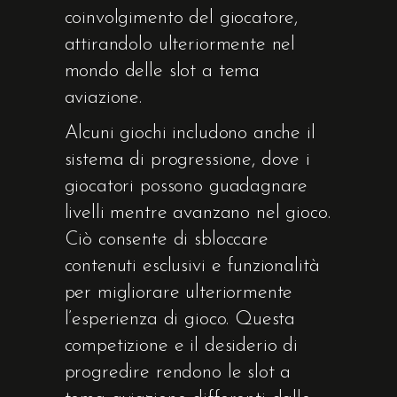
coinvolgimento del giocatore,
attirandolo ulteriormente nel
mondo delle slot a tema
aviazione.
Alcuni giochi includono anche il
sistema di progressione, dove i
giocatori possono guadagnare
livelli mentre avanzano nel gioco.
Ciò consente di sbloccare
contenuti esclusivi e funzionalità
per migliorare ulteriormente
l’esperienza di gioco. Questa
competizione e il desiderio di
progredire rendono le slot a