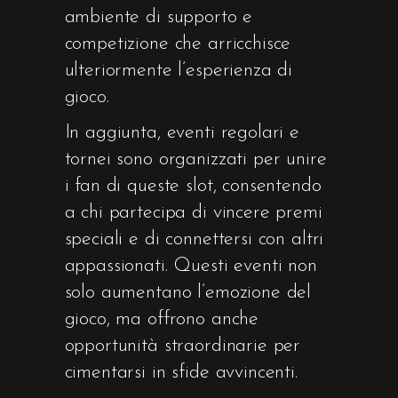
ambiente di supporto e
competizione che arricchisce
ulteriormente l’esperienza di
gioco.
In aggiunta, eventi regolari e
tornei sono organizzati per unire
i fan di queste slot, consentendo
a chi partecipa di vincere premi
speciali e di connettersi con altri
appassionati. Questi eventi non
solo aumentano l’emozione del
gioco, ma offrono anche
opportunità straordinarie per
cimentarsi in sfide avvincenti.