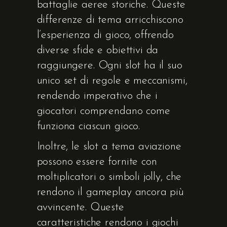
battaglie aeree storiche. Queste
differenze di tema arricchiscono
l’esperienza di gioco, offrendo
diverse sfide e obiettivi da
raggiungere. Ogni slot ha il suo
unico set di regole e meccanismi,
rendendo imperativo che i
giocatori comprendano come
funziona ciascun gioco.
Inoltre, le slot a tema aviazione
possono essere fornite con
moltiplicatori o simboli jolly, che
rendono il gameplay ancora più
avvincente. Queste
caratteristiche rendono i giochi