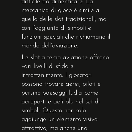
difficile da dimenticare. La
meccanica di gioco è simile a
quella delle slot tradizionali, ma
con l’aggiunta di simboli e
funzioni speciali che richiamano il
mondo dell’aviazione.
Le slot a tema aviazione offrono
vari livelli di sfida e
intrattenimento. I giocatori
possono trovare aerei, piloti e
persino paesaggi ludici come
aeroporti e cieli blu nel set di
simboli. Questo non solo
aggiunge un elemento visivo
attrattivo, ma anche una